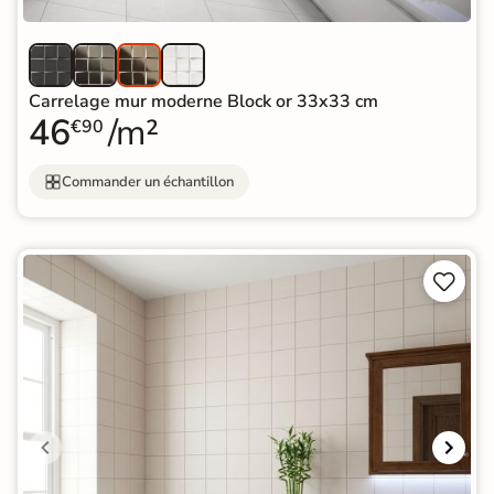
Carrelage mur moderne Block or 33x33 cm
46
/m²
€90
Commander un échantillon

