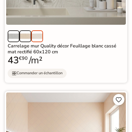
Carrelage mur Quality décor Feuillage blanc cassé
mat rectifié 60x120 cm
43
/m²
€90
Commander un échantillon

