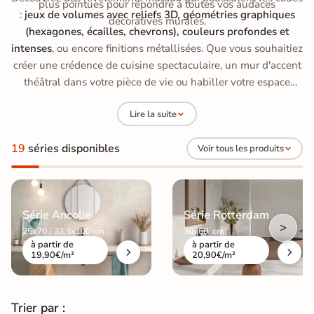
plus pointues pour répondre à toutes vos audaces
:
jeux de volumes avec reliefs 3D, géométries graphiques
décoratives murales.
(hexagones, écailles, chevrons), couleurs profondes et
intenses
, ou encore finitions métallisées. Que vous souhaitiez
créer une crédence de cuisine spectaculaire, un mur d'accent
théâtral dans votre pièce de vie ou habiller votre espace
bien-être avec audace, notre faïence contemporaine allie
Lire la suite
esthétique "haute couture" et résistance à toute épreuve.
19
séries disponibles
Voir tous les produits
Série Ancolie
Série Rotterdam
>
25x70 / 33,3x100 cm
30x60 cm
à partir de
à partir de
19,90€/m²
20,90€/m²
Trier par :