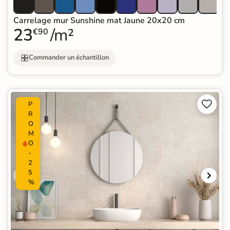
Carrelage mur Sunshine mat Jaune 20x20 cm
23
/m²
€90
Commander un échantillon


P
R
O
M
O
-
2
5
%