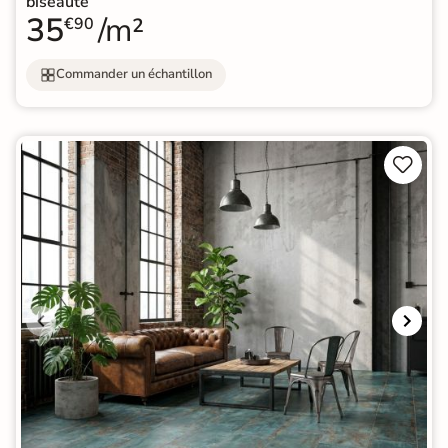
biseauté
35
/m²
€90
Commander un échantillon

