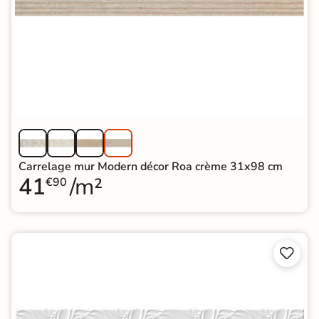
Carrelage mur Modern décor Roa crème 31x98 cm
41
/m²
€90

