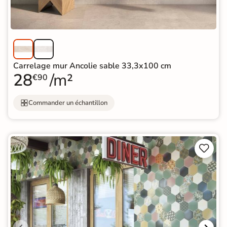
Carrelage mur Ancolie sable 33,3x100 cm
28
/m²
€90
Commander un échantillon

