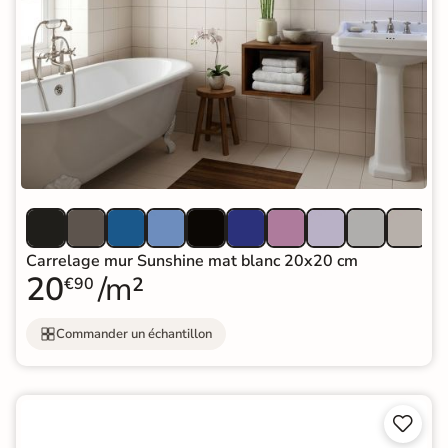
Carrelage mur Sunshine mat blanc 20x20 cm
20
/m²
€90
Commander un échantillon

