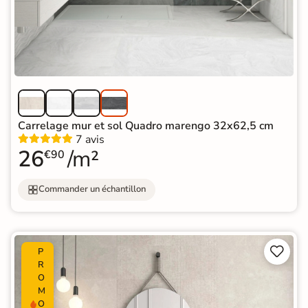
Carrelage mur et sol Quadro marengo 32x62,5 cm
7 avis
26
/m²
€90
Commander un échantillon


P
R
O
M
O