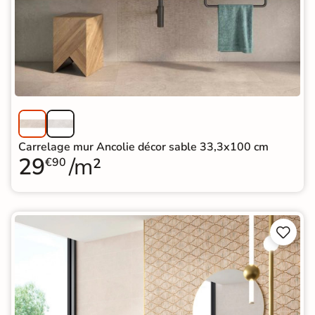
Carrelage mur Ancolie décor sable 33,3x100 cm
29
/m²
€90

