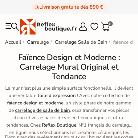
Livraison gratuite dès 890 €
0



Accueil
Carrelage
Carrelage Salle de Bain
faïence des
Faïence Design et Moderne :
Carrelage Mural Original et
Tendance
Le mur n'est plus une simple surface fonctionnelle, il devient
une véritable
toile d'expression
! Avec notre collection de
faïence design et moderne
, un style phare de notre gamme
de
carrelage de salle de bain
, osez transformer vos pièces
d'eau et vos espaces de vie en lieux uniques et ultra-
tendances. Chez
Reflex Boutique
, N°1 français du carrelage
en ligne, nous sélectionnons les créations céramiques les
Découvrez des revêtements muraux qui bousculent les codes