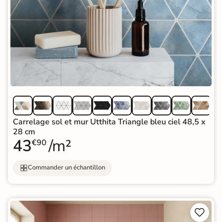
Carrelage sol et mur Utthita Triangle bleu ciel 48,5 x
28 cm
43
/m²
€90
Commander un échantillon

