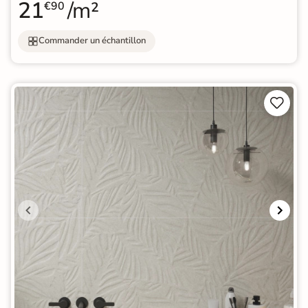
21
/m²
€90
Commander un échantillon

