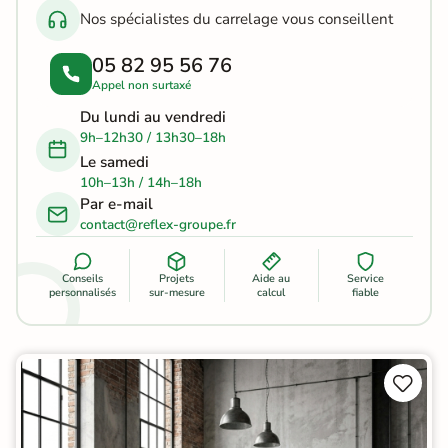
Nos spécialistes du carrelage vous conseillent
05 82 95 56 76
Appel non surtaxé
Du lundi au vendredi
9h–12h30 / 13h30–18h
Le samedi
10h–13h / 14h–18h
Par e-mail
contact@reflex-groupe.fr
Conseils
Projets
Aide au
Service
personnalisés
sur-mesure
calcul
fiable

