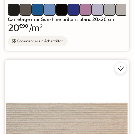
Carrelage mur Sunshine brillant blanc 20x20 cm
20
/m²
€90
Commander un échantillon

