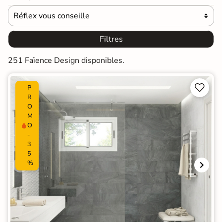
Réflex vous conseille

Filtres
251 Faïence Design disponibles.


P
R
O
M
O
-
3
5
%