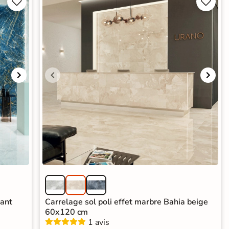




lant
Carrelage sol poli effet marbre Bahia beige
60x120 cm
1 avis