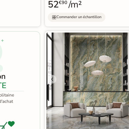
52
/m²
€90
Commander un échantillon
on
TE
litaine
'achat