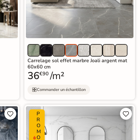
Carrelage sol effet marbre Joali argent mat
60x60 cm
36
/m²
€90
Commander un échantillon
P




R
O
M
O