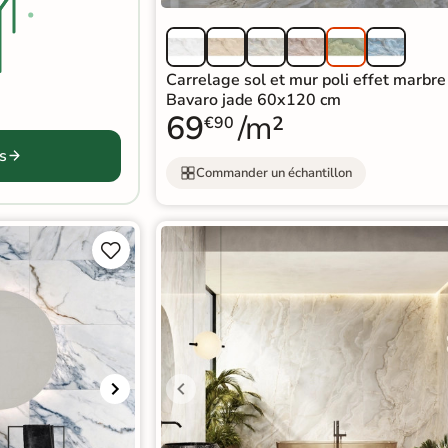
Carrelage sol et mur poli effet marbre
Bavaro jade 60x120 cm
69
/m²
€90
s
Commander un échantillon

