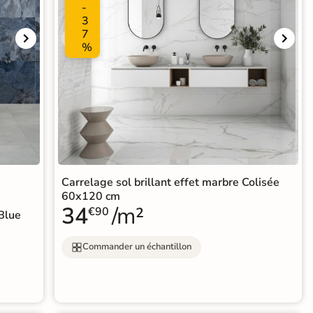
-
3
7
%
Carrelage sol brillant effet marbre Colisée
60x120 cm
34
/m²
€90
 Blue
Commander un échantillon