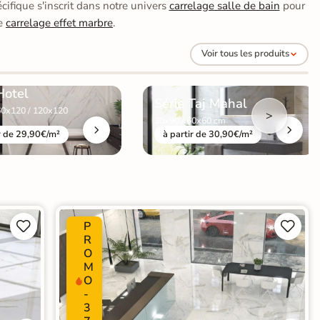
cifique s'inscrit dans notre univers
carrelage salle de bain
pour
le
carrelage effet marbre
.
Voir tous les produits
Hotel
Série Taj Mahal
60x120 / 120x120
>
30x90 / 60x60 cm
r de 29,90€/m²
à partir de 30,90€/m²
P




R
O
M
O
-
3