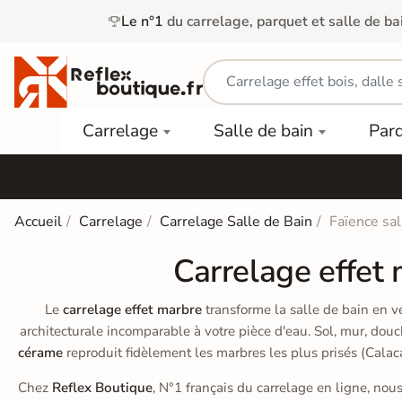
Le n°1
du carrelage, parquet et salle de ba
Carrelage
Mobilier
Parquet
Carrelage
Salle de bain
Par
Intérieur
et
Stratifié
squ'à
50%
Vasque
Carrelage
Parquet
PAR
Extérieur
Contrecollé
TYPE
Douche
relages
Accueil
Carrelage
Carrelage Salle de Bain
Faïence sal
Dalle
Lames
aïences
Terrasse
Baignoires
Carrelage effet 
PAR
PVC
Sur Plot
et Balnéos
squ'à
COULEUR
40%
Carrelage
Dalles
Le
carrelage effet marbre
transforme la salle de bain en v
WC
Salle de
Stratifié
architecturale incomparable à votre pièce d'eau. Sol, mur, douc
PVC
Bain
Bois
cérame
reproduit fidèlement les marbres les plus prisés (Calac
Carrelage
quets
Lames
Colle &
Salle de
ols
clair
Chez
Reflex Boutique
, N°1 français du carrelage en ligne, no
Finition
Bain
tifiés