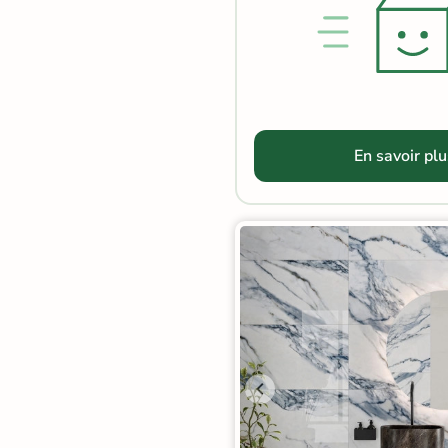
Carrelage extra fin
Voir tous les
formats
PAR FINITION
En savoir plu
Carrelage poli /
semi-poli
Carrelage brillant
Échantillons gratuits
BON PLAN