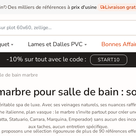
in
Des milliers de références à
prix d'usine
Livraison gra
quet
Lames et Dalles PVC
Bonnes Affai
-10% sur tout avec le code :
START10
le de bain marbre
marbre pour salle de bain : s
éritable spa de luxe. Avec ses veinages naturels, ses nuances raff
he italienne, plan vasque : le marbre s'invite partout pour créer u
atta, Statuario, Carrara, Marquina, Emperador) sans aucun des inco
aux taches, aucun entretien spécifique.
us proposons une sélection rigoureuse de plus de 90 références ef