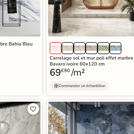
rbre Bahia Bleu
Carrelage sol et mur poli effet marbre
Bavaro ivoire 60x120 cm
69
/m²
€90
Commander un échantillon

