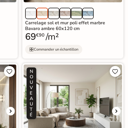
Carrelage sol et mur poli effet marbre
Bavaro ambre 60x120 cm
69
/m²
€90
Commander un échantillon
N




O
U
V
E
A
U
T
É