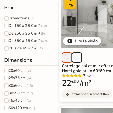
PVC
7
%
Terrazzo
salle de
standard
Prix
Foncé
/ Granito
bain
Stratifié
Promotions
(9)
Accessoires pour la pose de sols souples
Carrelage
Accessoires
Lame
De 15€ à 25 € /m²
(10)
imitation
De 25€ à 35 € /m²
(9)
large
ÉCHANTILLONS
De 35€ à 45 € /m²
Lire la vidéo
(69)
travertin
XXL
GRATUITS
Échantillons
Plus de 45 € /m²
(42)
Carrelage
Stratifié
GRATUITS
*
Dimensions
imitation
Spécial
Carrelage sol et mur effet 
parquet
Recevez vos
Salle de
Hotel gold brillo 60*60 cm
20x60 cm
(2)
échantillons chez
3 avis
Bain
25x75 cm
(6)
Carrelage
22
/m²
vous
€90
30x60 cm
(18)
en
quelques jours
effet
Accessoires pour la pose de parquets et stratifiés
30x90 cm
(12)
Commander un échantillon
marbre
45x45 cm
(1)
Carrelage
60x120 cm
(51)
* Seuls les frais