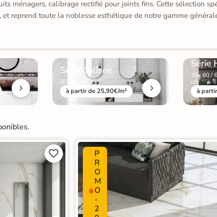
 ménagers, calibrage rectifié pour joints fins. Cette sélection spé
s, et reprend toute la noblesse esthétique de notre gamme généra
Série 
Série Colisée
30x 60 / 
30x90 cm
cm
à partir de 25,90€/m²
à parti
ponibles.
P


R
O
M
O
-
2