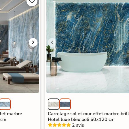


ffet marbre
Carrelage sol et mur effet marbre bril
 cm
Hotel luxe bleu poli 60x120 cm
2 avis