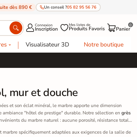
tuite dès 890 €
Un conseil ?
05 82 95 56 76
Mes listes de
Connexion
0




Produits Favoris
Inscription
Panier
res
Visualisateur 3D
Notre boutique
ol, mur et douche
inées et son éclat minéral, le marbre apporte une dimension
ne ambiance "hôtel de prestige" durable. Notre sélection en
grès
nvénients du marbre naturel : aucune porosité, résistance totale
fet marbre spécifiquement adaptées aux exigences de la salle de