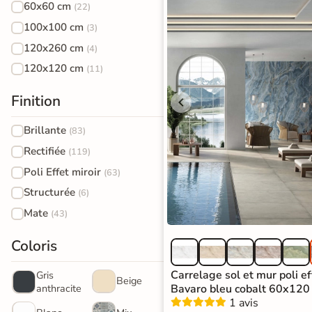
effet
60x60 cm
(22)
d'expédition vous
seront facturés
—
100x100 cm
(3)
pierre
et remboursés
120x260 cm
intégralement
sur
(4)
naturelle
votre future
120x120 cm
(11)
commande
Carrelage
Finition
effet
Demander mes
échantillons
béton
Brillante
(83)
gratuits
Rectifiée
(119)
Carrelage
Poli Effet miroir
(63)
effet
Structurée
(6)
métal
Mate
(43)
Carrelage
Coloris
moderne
Carrelage sol et mur poli e
Gris
Beige
Carrelage
Bavaro bleu cobalt 60x120
anthracite
1 avis
effet