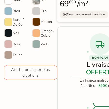
Blanc
Mix
69
/m²
€90
Terre
Bleu
Gris
Commander un échantillon
cuite &
Jaune /
Marron
tomette
Dorée
Orange /
Noir
Parement
Cuivré
mural
Rose
Vert
intérieur
Taupe
BON PLAN
PAR FORME &
Livrais
DIMENSION
Afficher/masquer plus
OFFER
d'options
Carrelage
En France métropo
hexagonal
à partir de
890€
d
Carrelage très
grand format