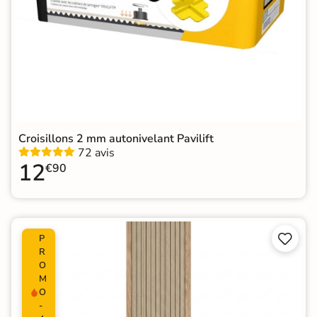
Croisillons 2 mm autonivelant Pavilift
72 avis
12
€90


P
R
O
M
O
-