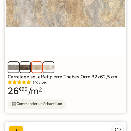
Carrelage sol effet pierre Thebes Ocre 32x62,5 cm
13 avis
26
/m²
€90
Commander un échantillon


P