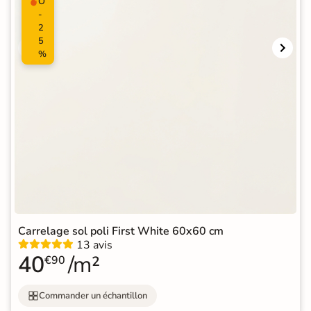
O
-
2
5
%
Carrelage sol poli First White 60x60 cm
13 avis
40
/m²
€90
Commander un échantillon