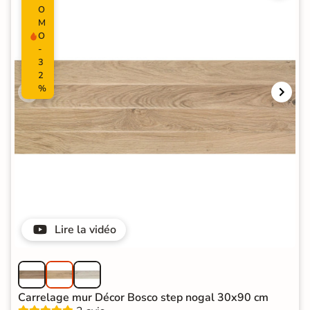
O
M
O
-
3
2
%
Lire la vidéo
Carrelage mur Décor Bosco step nogal 30x90 cm