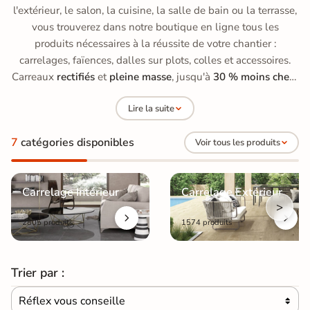
l'extérieur, le salon, la cuisine, la salle de bain ou la terrasse,
vous trouverez dans notre boutique en ligne tous les
produits nécessaires à la réussite de votre chantier :
carrelages, faïences, dalles sur plots, colles et accessoires.
Carreaux
rectifiés
et
pleine masse
, jusqu'à
30 % moins chers
qu'en grande surface de bricolage, avec des prix allant de
15
Lire la suite
à 70 €/m²
.
7
catégories disponibles
Voir tous les produits
Carrelage Intérieur
Carrelage Extérieur
>
2805 produits
1574 produits
Trier par :
Réflex vous conseille
