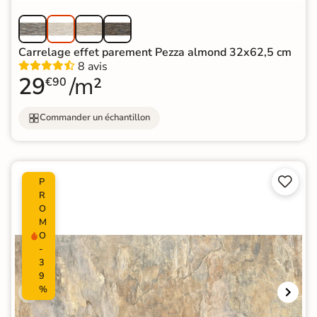
Carrelage effet parement Pezza almond 32x62,5 cm
8 avis
29
/m²
€90
Commander un échantillon


P
R
O
M
O
-
3
9
%