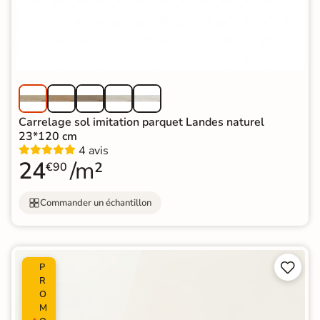
Carrelage sol imitation parquet Landes naturel
23*120 cm
4 avis
24
/m²
€90
Commander un échantillon


P
R
O
M