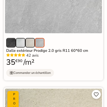
Dalle extérieur Prodige 2.0 gris R11 60*60 cm
42 avis
35
/m²
€90
Commander un échantillon


P
R
O