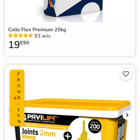
Colle Flex Premium 20kg
93 avis
19
€90


P
R
O
M
O
-
2
0
%