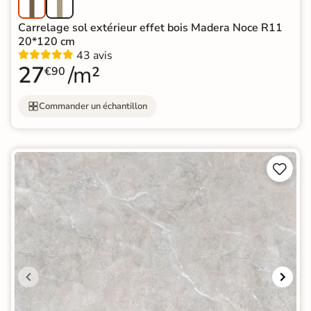
Carrelage sol extérieur effet bois Madera Noce R11
20*120 cm
43 avis
27
/m²
€90
Commander un échantillon

