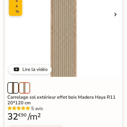
4
4
%
Lire la vidéo
Carrelage sol extérieur effet bois Madera Haya R11
20*120 cm
5 avis
32
/m²
€90