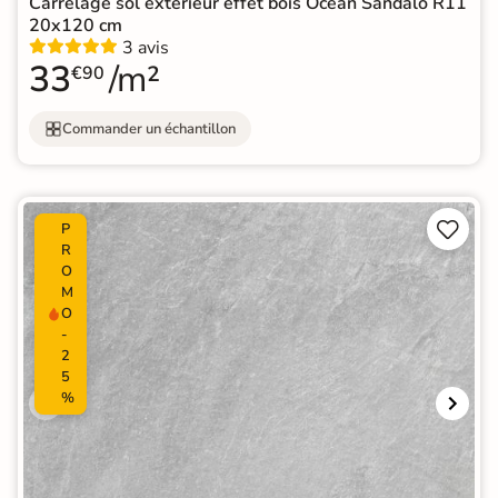
Carrelage sol extérieur effet bois Océan Sandalo R11
20x120 cm
3 avis
33
/m²
€90
Commander un échantillon


P
R
O
M
O
-
2
5
%