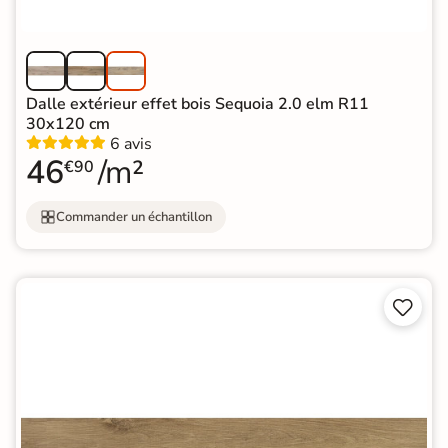
Dalle extérieur effet bois Sequoia 2.0 elm R11
30x120 cm
6 avis
46
/m²
€90
Commander un échantillon

