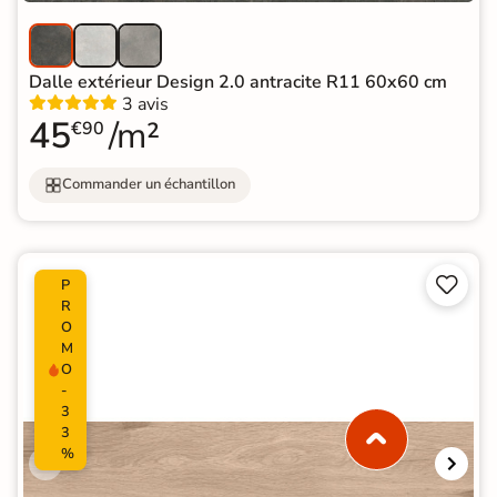
Dalle extérieur Design 2.0 antracite R11 60x60 cm
3 avis
45
/m²
€90
Commander un échantillon


P
R
O
M
O
-
3
3
%