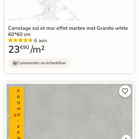
Carrelage sol et mur effet marbre mat Granito white
60*60 cm
6 avis
23
/m²
€90
Commander un échantillon


P
R
O
M
O
-
4
0
%