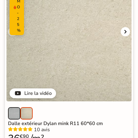
M
O
-
2
5
%
Lire la vidéo
Dalle extérieur Dylan mink R11 60*60 cm
10 avis
€90