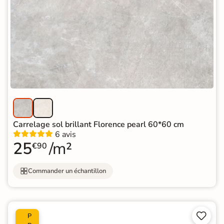
Carrelage sol brillant Florence pearl 60*60 cm
6 avis
25
/m²
€90
Commander un échantillon


P