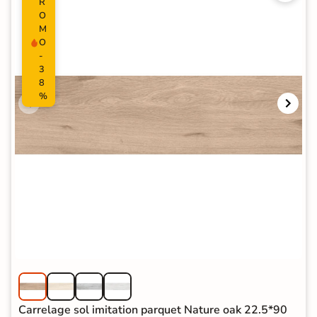
R
O
M
O
-
3
8
%
Carrelage sol imitation parquet Nature oak 22.5*90