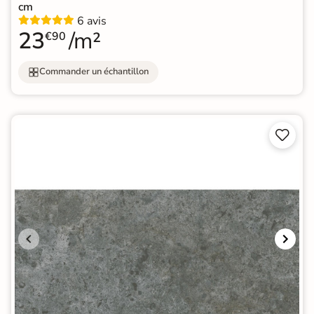
cm
6 avis
23
/m²
€90
Commander un échantillon

