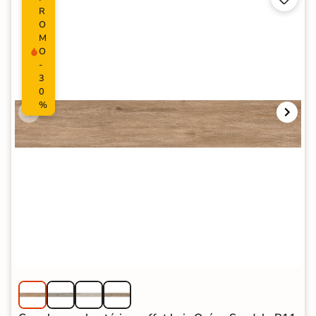
R
O
M
O
-
3
0
%