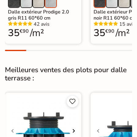
Dalle extérieur Prodige 2.0
Dalle extérieur Pro
gris R11 60*60 cm
noir R11 60*60 cm
42 avis
15 avis
35
/m²
35
/m²
€90
€90
Meilleures ventes des plots pour dalle
terrasse :

