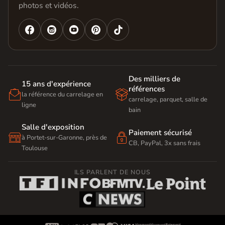
photos et vidéos.




Des milliers de
15 ans d'expérience
références


la référence du carrelage en
carrelage, parquet, salle de
ligne
bain
Salle d'exposition
Paiement sécurisé


à Portet-sur-Garonne, près de
CB, PayPal, 3x sans frais
Toulouse
ILS PARLENT DE NOUS