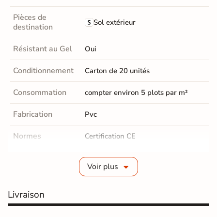
Pièces de
Sol extérieur
destination
Résistant au Gel
Oui
Conditionnement
Carton de 20 unités
Consommation
compter environ 5 plots par m²
Fabrication
Pvc
Normes
Certification CE
Très Grande résistance à l'usure et
Avantage
Voir plus
aux charges lourdes
Origine
France
Livraison
Autonivelant
Non