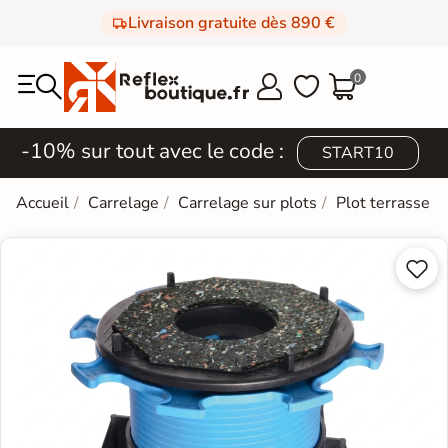
Livraison gratuite dès 890 €
0



-10% sur tout avec le code :
START10
Accueil
Carrelage
Carrelage sur plots
Plot terrasse

