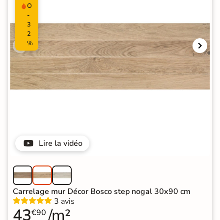
O
-
3
2
%
Lire la vidéo
Carrelage mur Décor Bosco step nogal 30x90 cm
3 avis
43
/m²
€90