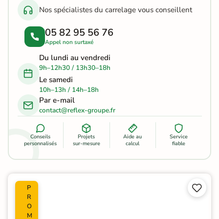
Nos spécialistes du carrelage vous conseillent
05 82 95 56 76
Appel non surtaxé
Du lundi au vendredi
9h–12h30 / 13h30–18h
Le samedi
10h–13h / 14h–18h
Par e-mail
contact@reflex-groupe.fr
Conseils
Projets
Aide au
Service
personnalisés
sur-mesure
calcul
fiable


P
R
O
M