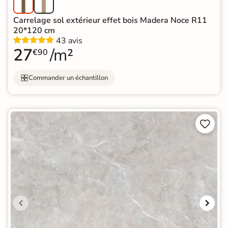
Carrelage sol extérieur effet bois Madera Noce R11
20*120 cm
43 avis
27
/m²
€90
Commander un échantillon

