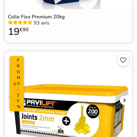
Colle Flex Premium 20kg
93 avis
19
€90


P
R
O
M
O
-
2
0
%