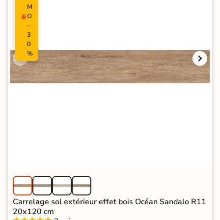
M
O
-
3
0
%
Carrelage sol extérieur effet bois Océan Sandalo R11
20x120 cm