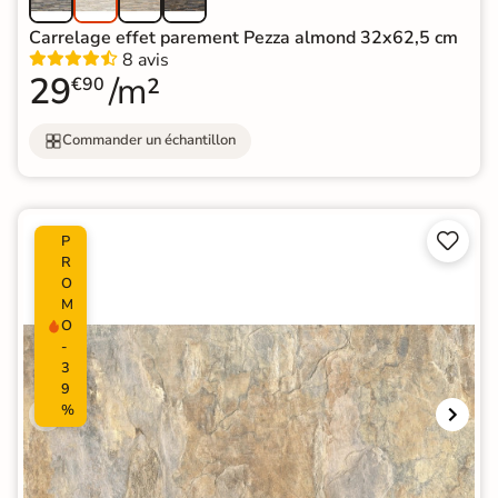
Carrelage effet parement Pezza almond 32x62,5 cm
8 avis
29
/m²
€90
Commander un échantillon


P
R
O
M
O
-
3
9
%