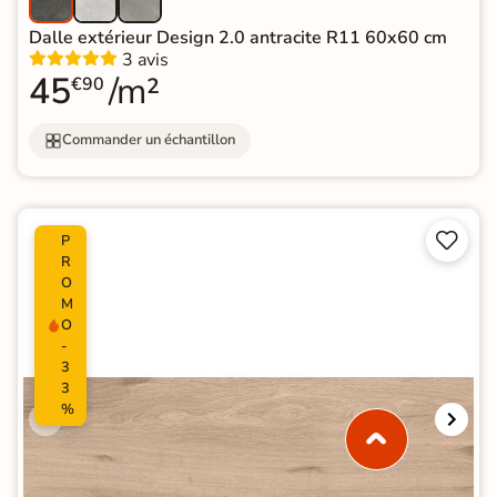
Dalle extérieur Design 2.0 antracite R11 60x60 cm
3 avis
45
/m²
€90
Commander un échantillon


P
R
O
M
O
-
3
3
%