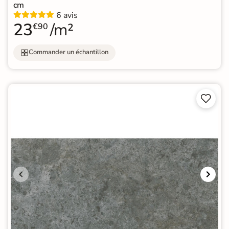
cm
6 avis
23
/m²
€90
Commander un échantillon

