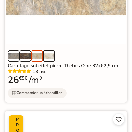
Carrelage sol effet pierre Thebes Ocre 32x62,5 cm
13 avis
26
/m²
€90
Commander un échantillon


P
R
O