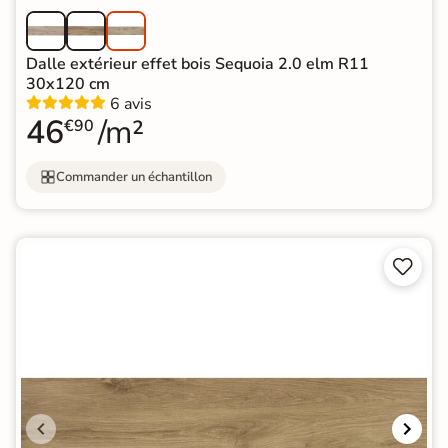
Dalle extérieur effet bois Sequoia 2.0 elm R11
30x120 cm
6 avis
46
/m²
€90
Commander un échantillon

