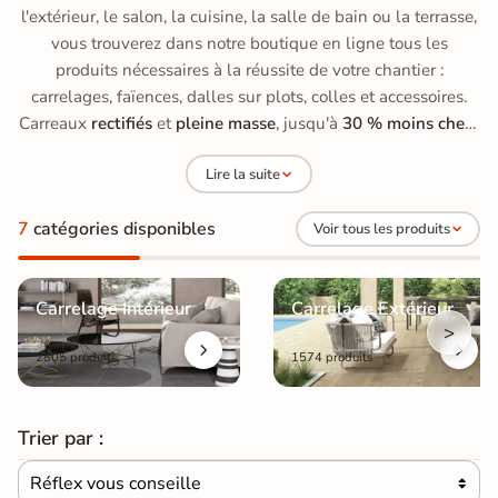
l'extérieur, le salon, la cuisine, la salle de bain ou la terrasse,
vous trouverez dans notre boutique en ligne tous les
produits nécessaires à la réussite de votre chantier :
carrelages, faïences, dalles sur plots, colles et accessoires.
Carreaux
rectifiés
et
pleine masse
, jusqu'à
30 % moins chers
qu'en grande surface de bricolage, avec des prix allant de
15
Lire la suite
à 70 €/m²
.
7
catégories disponibles
Voir tous les produits
Carrelage Intérieur
Carrelage Extérieur
>
2805 produits
1574 produits
Trier par :
Réflex vous conseille
