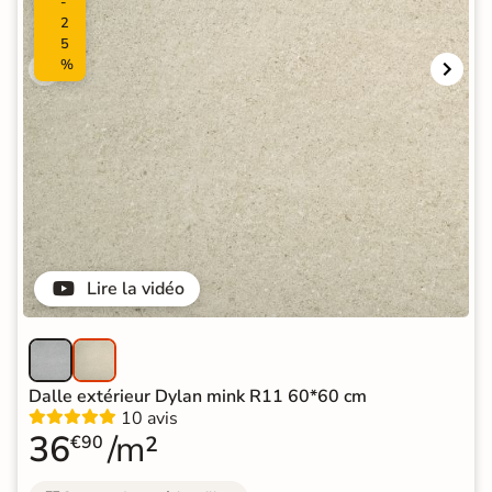
-
2
5
%
Lire la vidéo
Dalle extérieur Dylan mink R11 60*60 cm
10 avis
36
/m²
€90