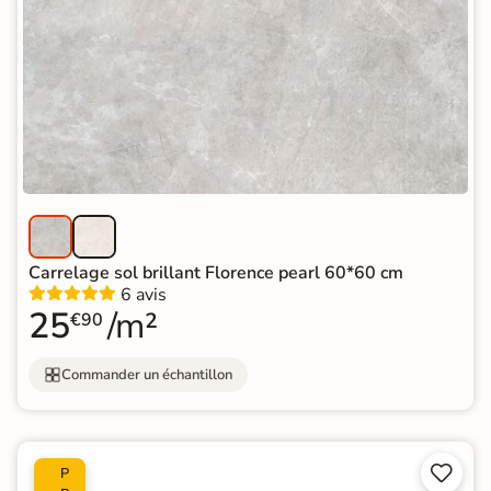
Carrelage sol brillant Florence pearl 60*60 cm
6 avis
25
/m²
€90
Commander un échantillon


P