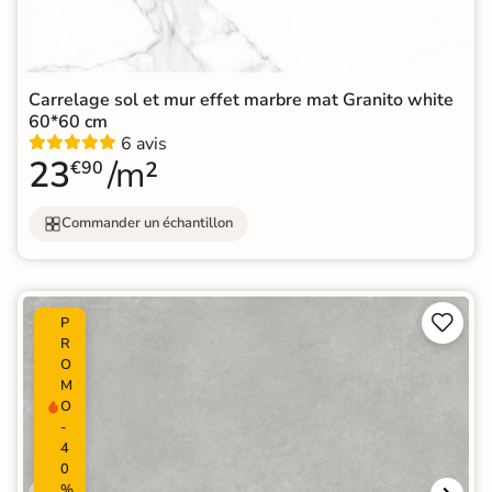
Carrelage sol et mur effet marbre mat Granito white
60*60 cm
6 avis
23
/m²
€90
Commander un échantillon


P
R
O
M
O
-
4
0
%