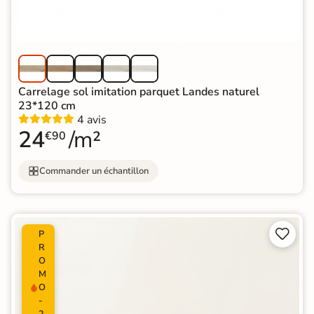
Carrelage sol imitation parquet Landes naturel
23*120 cm
4 avis
24
/m²
€90
Commander un échantillon


P
R
O
M
O
-
2