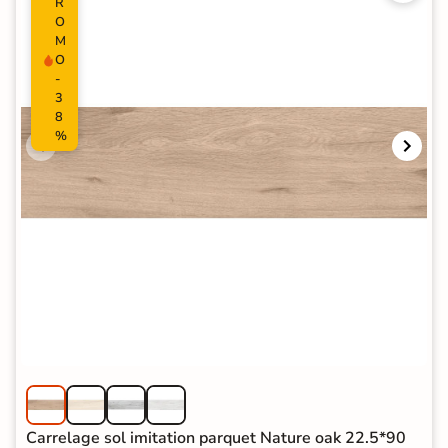
R
O
M
O
-
3
8
%
Carrelage sol imitation parquet Nature oak 22.5*90