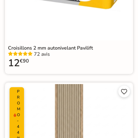
Croisillons 2 mm autonivelant Pavilift
72 avis
12
€90


P
R
O
M
O
-
4
4