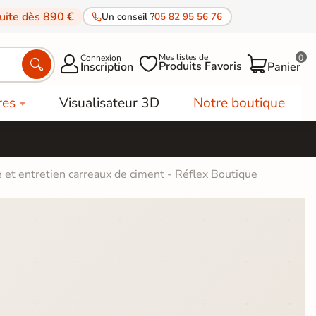
tuite dès 890 €
Un conseil ?
05 82 95 56 76
Mes listes de
Connexion
0




Produits Favoris
Inscription
Panier
res
Visualisateur 3D
Notre boutique
 et entretien carreaux de ciment - Réflex Boutique