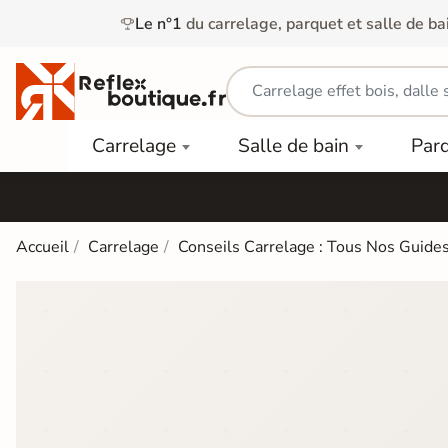
Le n°1
du carrelage, parquet et salle de ba
Carrelage
Mobilier
Parquet
Carrelage
Salle de bain
Par
Intérieur
et
Stratifié
squ'à
50%
Vasque
Carrelage
Parquet
PAR
Extérieur
Contrecollé
TYPE
Douche
relages
Accueil
Carrelage
Conseils Carrelage : Tous Nos Guides
Dalle
Lames
aïences
Terrasse
Baignoires
PAR
PVC
Sur Plot
et Balnéos
squ'à
COULEUR
40%
Carrelage
Dalles
WC
Salle de
Stratifié
PVC
Bain
Bois
Carrelage
quets
Lames
Colle &
Salle de
ols
clair
Finition
Bain
tifiés