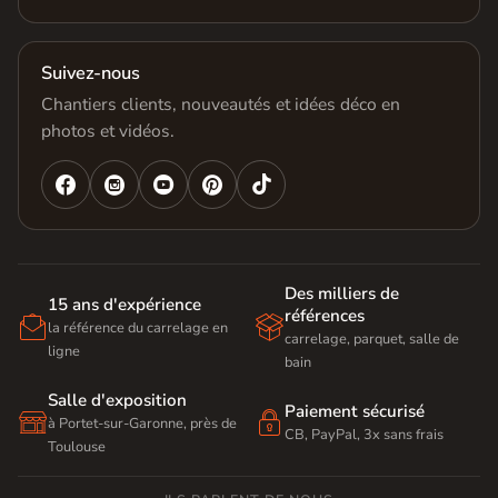
Suivez-nous
Chantiers clients, nouveautés et idées déco en
photos et vidéos.




Des milliers de
15 ans d'expérience
références


la référence du carrelage en
carrelage, parquet, salle de
ligne
bain
Salle d'exposition
Paiement sécurisé


à Portet-sur-Garonne, près de
CB, PayPal, 3x sans frais
Toulouse