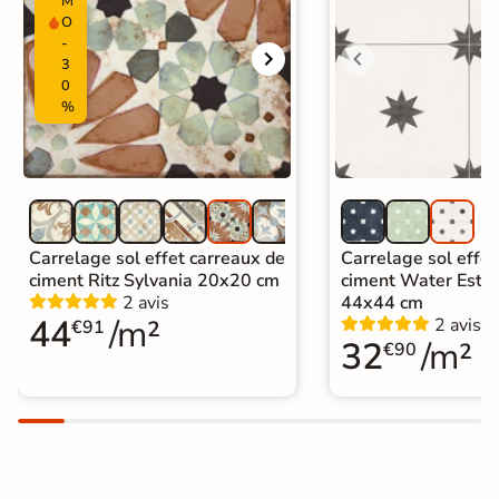
M
O
-
3
0
%
Carrelage sol effet carreaux de
Carrelage sol effet
ciment Ritz Sylvania 20x20 cm
ciment Water Estre
2 avis
44x44 cm
44
/m²
2 avis
€91
32
/m²
€90