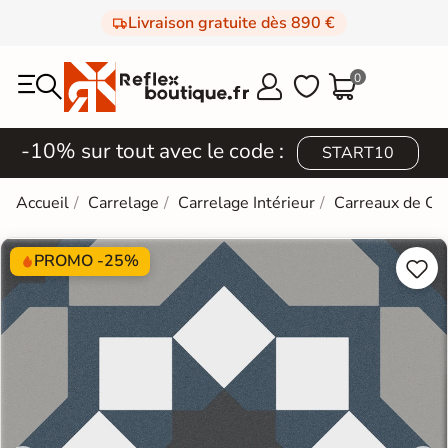
Livraison gratuite dès 890 €
0



-10% sur tout avec le code :
START10
Accueil
Carrelage
Carrelage Intérieur
Carreaux de Ci
PROMO -25%

