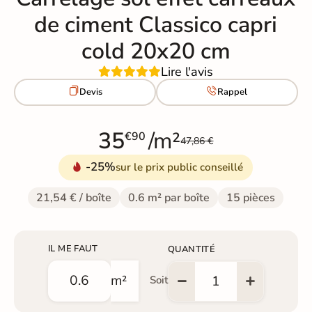
de ciment Classico capri
cold 20x20 cm
Lire l'avis


Devis
Rappel
35
/m²
€90
47,86 €
-25%
sur le prix public conseillé
21,54 € / boîte
0.6 m² par boîte
15 pièces
IL ME FAUT
QUANTITÉ
m²
Soit