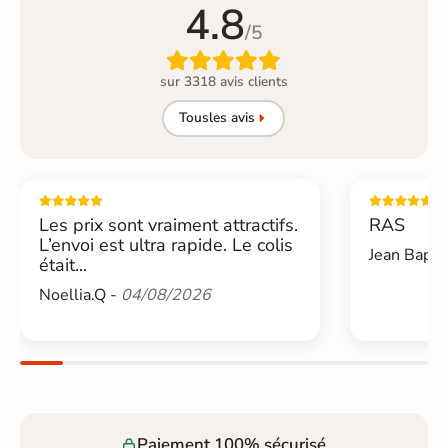
4.8
/5

sur 3318 avis clients
Tous
les avis
Les prix sont vraiment attractifs.
RAS
L’envoi est ultra rapide. Le colis
Jean Bapti
était...
Noellia.Q -
04/08/2026
Paiement 100% sécurisé