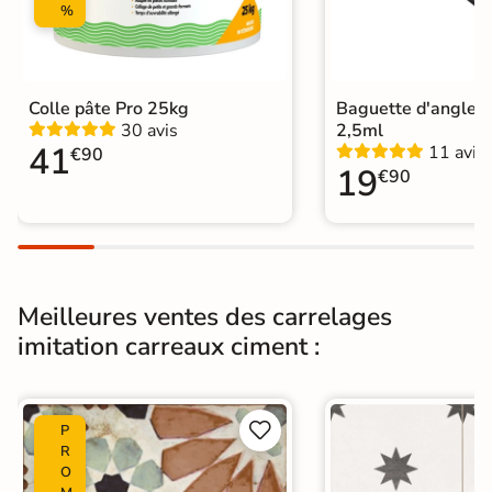
%
Conditionnement
Boite
Choix
1er Choix
Colle pâte Pro 25kg
Baguette d'angle 
30 avis
2,5ml
Pose
Coller
41
11 avis
€90
19
€90
Support
Chape
Ancien carrelage
Normes
Certification CE
Origine
Espagne
Meilleures ventes des carrelages
imitation carreaux ciment :
Carrelage carreaux de ciment
|
Carrelage Gris
|
Carrelage Bleu
|
Carrelage 20x20 cm
|
Catégories
Carrelage sol cuisine
|
Carrelage salon moderne
|


P
Carrelage Chambre
|
Carrelage WC
R
O