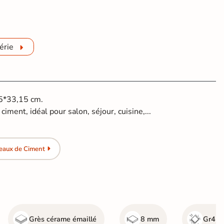
érie
15*33,15 cm.
ciment, idéal pour salon, séjour, cuisine,...
eaux de Ciment
Grès cérame émaillé
8 mm
Gr4 - 