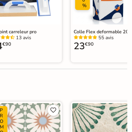
0
%
joint carreleur pro
Colle Flex deformable 20k
13 avis
55 avis
4
23
€90
€90
P


R
O
M