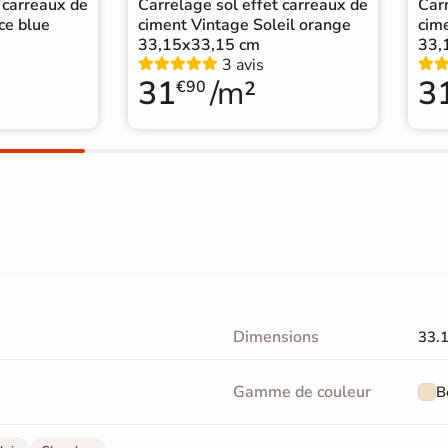
 carreaux de
Carrelage sol effet carreaux de
Carr
ce blue
ciment Vintage Soleil orange
cim
33,15x33,15 cm
33,
3 avis
31
/m²
3
€90
Dimensions
33.
Gamme de couleur
B