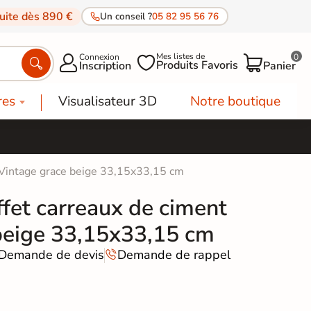
tuite dès 890 €
Un conseil ?
05 82 95 56 76
Mes listes de
Connexion
0




Produits Favoris
Inscription
Panier
res
Visualisateur 3D
Notre boutique
t Vintage grace beige 33,15x33,15 cm
ffet carreaux de ciment
beige 33,15x33,15 cm
Demande de devis
Demande de rappel
