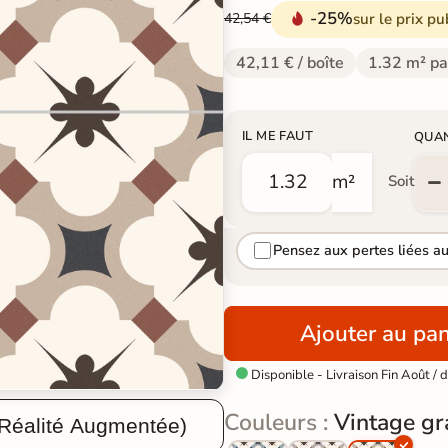
-25%
sur le prix pu
42,54 €
42,11 € / boîte
1.32 m² pa
IL ME FAUT
QUA
m²
Soit
Pensez aux pertes liées a
Ajouter au pan
Disponible - Livraison Fin Août /

Couleurs :
Vintage gr
 Réalité Augmentée)