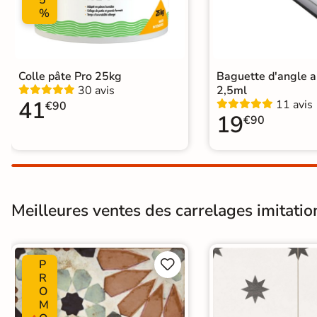
5
%
Carrelage carreaux de ciment
|
Ca
Carrelage 33x33 cm
|
Livraison ex
Carrelage intérieur livraison expr
Catégories
Carrelage salle de bain Livraison 
Colle pâte Pro 25kg
Baguette d'angle 
Carrelage sol cuisine
|
Carrelage 
30 avis
2,5ml
Carrelage Chambre
|
Carrelage 
41
11 avis
€90
19
€90
Meilleures ventes des carrelages imitatio
P


R
O
M