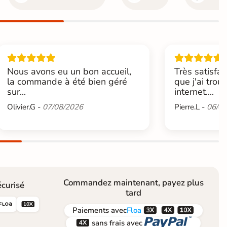
Nous avons eu un bon accueil,
Très satisfai
la commande à été bien géré
que j'ai trou
sur...
internet....
Olivier.G -
07/08/2026
Pierre.L -
06/08
Commandez maintenant, payez plus
curisé
tard





Paiements
avec
Floa


sans frais avec