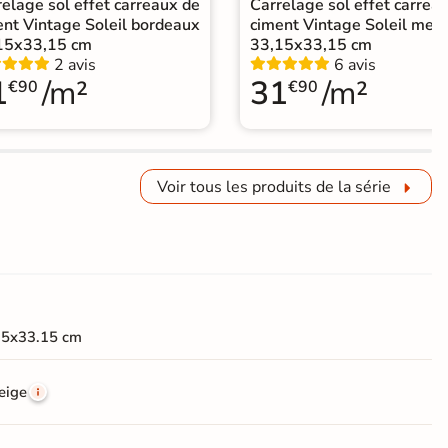
elage sol effet carreaux de
Carrelage sol effet carrea
ent Vintage Soleil bordeaux
ciment Vintage Soleil men
15x33,15 cm
33,15x33,15 cm
2 avis
6 avis
1
/m²
31
/m²
€90
€90
Voir tous les produits de la série
15x33.15 cm
eige