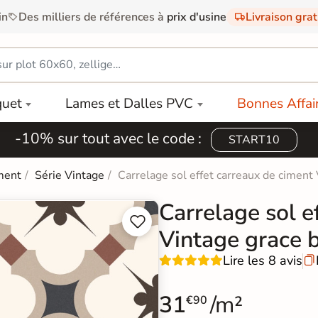
in
Des milliers de références à
prix d'usine
Livraison gra
quet
Lames et Dalles PVC
Bonnes Affai
-10% sur tout avec le code :
START10
ment
Série Vintage
Carrelage sol effet carreaux de cimen
Carrelage sol e


Vintage grace 
Lire les 8 avis

31
/m²
€90