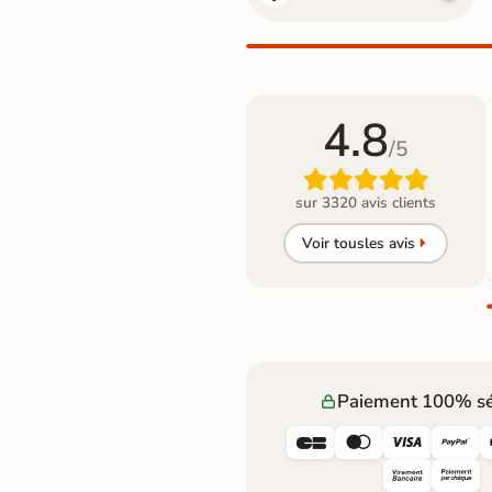
4.8
/5

sur 3320 avis clients
Voir tous
les avis
Paiement 100% sé



