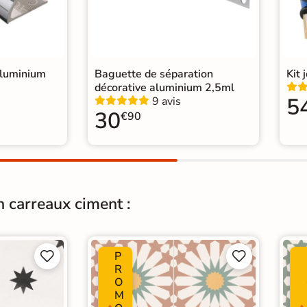
rrelage Beige
|
press
|
ess
|
express
|
aluminium
Baguette de séparation
Kit 
salon moderne
|
décorative aluminium 2,5ml
WC
5
9 avis
30
€90
n carreaux ciment :
P




R
O
M