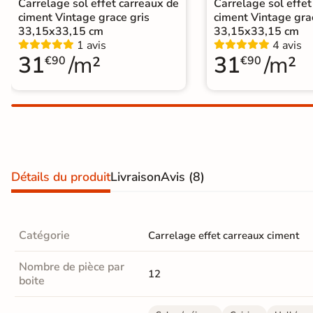
Carrelage sol effet carreaux de
Carrelage sol effet
Carrelage extra fin
ciment Vintage grace gris
ciment Vintage gra
33,15x33,15 cm
33,15x33,15 cm
Voir tous les
1 avis
4 avis
31
/m²
31
/m²
€90
€90
formats
PAR FINITION
Carrelage poli /
semi-poli
Carrelage brillant
Détails du produit
Livraison
Avis
(8)
Échantillons gratuits
Catégorie
Carrelage effet carreaux ciment
Nombre de pièce par
12
boite
BON PLAN