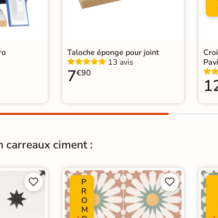
Origine
Esp
Carr
Carr
Catégories
Carr
ro
Taloche éponge pour joint
Cro
Carr
13 avis
Pavi
Car
7
€90
1
n carreaux ciment :
P




R
O
M