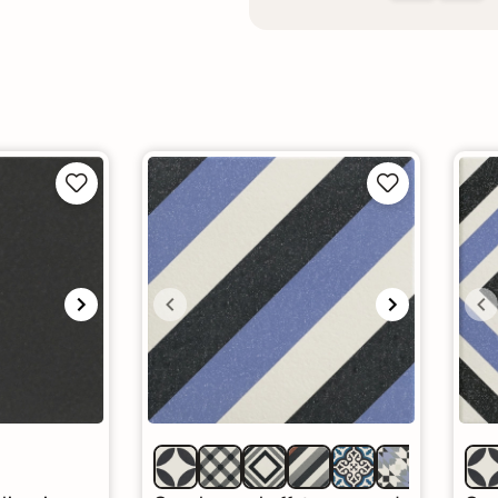



