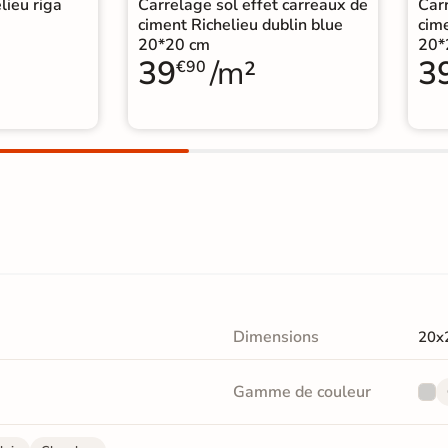
lieu riga
Carrelage sol effet carreaux de
Carr
ciment Richelieu dublin blue
cime
20*20 cm
20*
39
/m²
3
€90
Dimensions
20x
Gamme de couleur