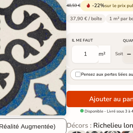
-22%
sur le prix pu
48,59 €
37,90 € / boîte
1 m² par b
IL ME FAUT
QUA
m²
Soit
Pensez aux pertes liées a
Ajouter au pan
Disponible - Livré sous 3 à 

Décors :
Richelieu lo
 Réalité Augmentée)