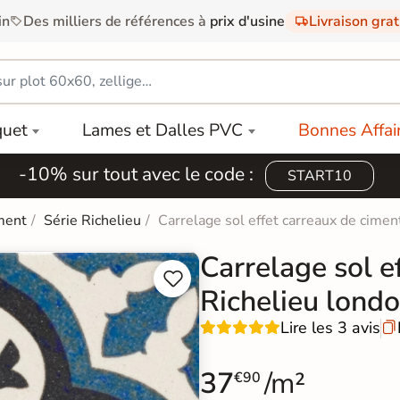
in
Des milliers de références à
prix d'usine
Livraison gra
quet
Lames et Dalles PVC
Bonnes Affai
-10% sur tout avec le code :
START10
ment
Série Richelieu
Carrelage sol effet carreaux de cime
Carrelage sol e


Richelieu lond
Lire les 3 avis

37
/m²
€90