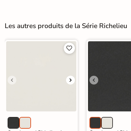
Terre
cuite &
Les autres produits de la Série Richelieu
tomette
Parement


mural
intérieur
PAR FORME &
DIMENSION
Carrelage
hexagonal
Carrelage très
grand format