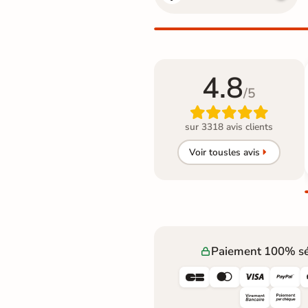
4.8
/5

sur 3318 avis clients
Voir tous
les avis
Paiement 100% sé



