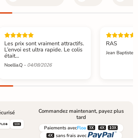
Les prix sont vraiment attractifs.
RAS
L’envoi est ultra rapide. Le colis
Jean Baptiste.L
était...
Noellia.Q -
04/08/2026
Commandez maintenant, payez plus
curisé
tard





Paiements
avec
Floa


sans frais avec