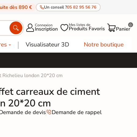
tuite dès 890 €
Un conseil ?
05 82 95 56 76
Mes listes de
Connexion
0




Produits Favoris
Inscription
Panier
res
Visualisateur 3D
Notre boutique
nt Richelieu london 20*20 cm
ffet carreaux de ciment
on 20*20 cm
Demande de devis
Demande de rappel
