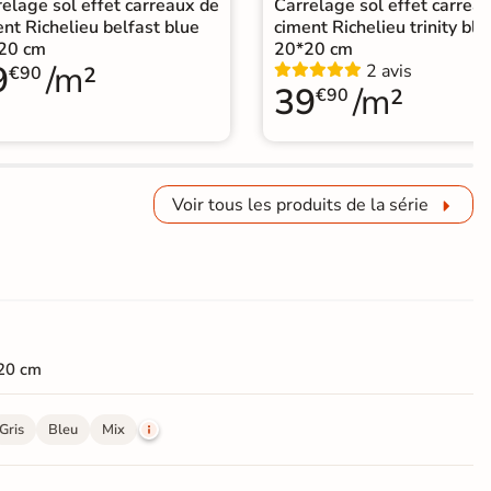
elage sol effet carreaux de
Carrelage sol effet carrea
nt Richelieu belfast blue
ciment Richelieu trinity blu
20 cm
20*20 cm
9
/m²
2 avis
€90
39
/m²
€90
Voir tous les produits de la série
20 cm
Gris
Bleu
Mix