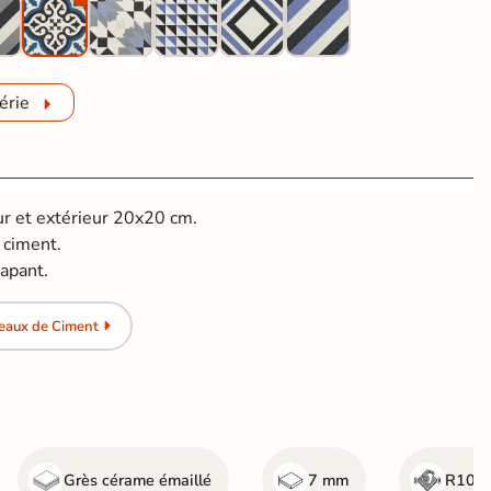
érie
ur et extérieur 20x20 cm.
 ciment.
apant.
eaux de Ciment
Grès cérame émaillé
7 mm
R10 -