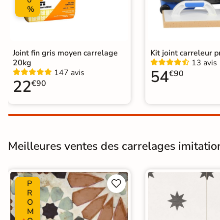
0
Normes
Certification CE
%
Type de pose
Pose collée
Joint fin gris moyen carrelage
Kit joint carreleur p
20kg
13 avis
54
147 avis
€90
22
€90
Meilleures ventes des carrelages imitatio
P


R
O
M