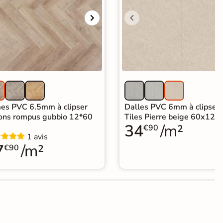
es PVC 6.5mm à clipser
Dalles PVC 6mm à clipser
ons rompus gubbio 12*60
Tiles Pierre beige 60x120
34
/m²
€90
1 avis
7
/m²
€90