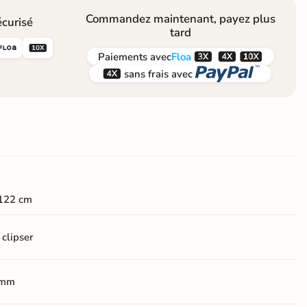
Commandez maintenant, payez plus
curisé
tard





Paiements
avec
Floa


sans frais avec
122 cm
 clipser
 mm