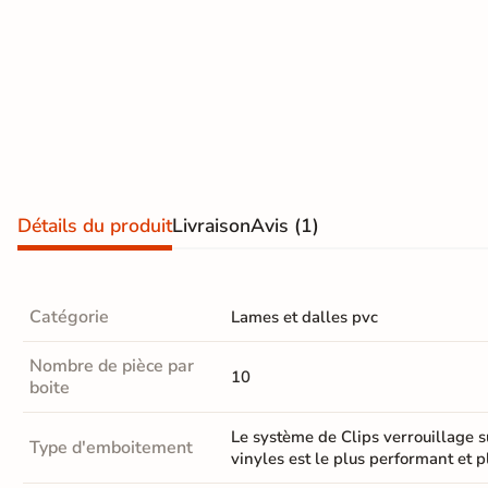
Terre
cuite &
tomette
Parement
mural
intérieur
Détails du produit
Livraison
Avis
(1)
PAR FORME &
DIMENSION
Catégorie
Lames et dalles pvc
Carrelage
Nombre de pièce par
hexagonal
10
boite
Carrelage très
Le système de Clips verrouillage s
Type d'emboitement
grand format
vinyles est le plus performant et 