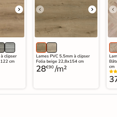
 clipser
Lames PVC 5.5mm à clipser
Lam
2x122 cm
Folia beige 22,8x154 cm
Bât
28
/m²
cm
€90
3