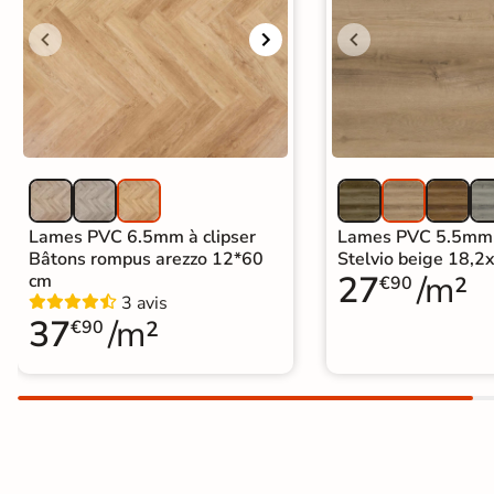
Lames PVC 6.5mm à clipser
Lames PVC 5.5mm à
Bâtons rompus arezzo 12*60
Stelvio beige 18,
27
/m²
cm
€90
3 avis
37
/m²
€90