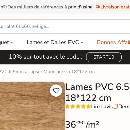
in
Des milliers de références à
prix d'usine
Livraison gra
quet
Lames et Dalles PVC
Bonnes Affai
-10% sur tout avec le code :
START10
VC 6.5mm à clipser Moon arezzo 18*122 cm
Lames PVC 6.5


18*122 cm
Lire l'avis
Dema

36
/m²
€90