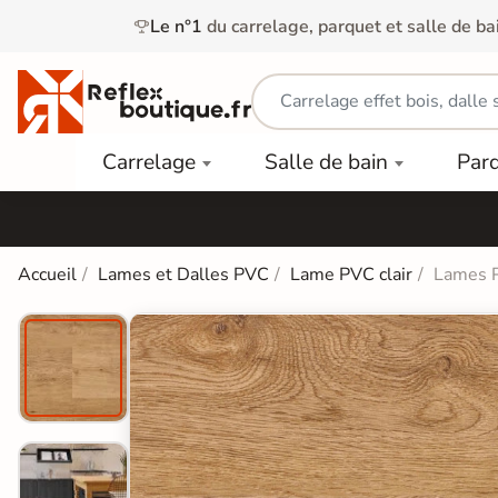
Le n°1
du carrelage, parquet et salle de ba
Carrelage
Mobilier
Parquet
Carrelage
Salle de bain
Par
Intérieur
et
Stratifié
squ'à
50%
Vasque
Carrelage
Parquet
PAR
Extérieur
Contrecollé
TYPE
Douche
relages
Accueil
Lames et Dalles PVC
Lame PVC clair
Lames P
Dalle
Lames
aïences
Terrasse
Baignoires
PAR
PVC
Sur Plot
et Balnéos
squ'à
COULEUR
40%
Carrelage
Dalles
WC
Salle de
Stratifié
PVC
Bain
Bois
Carrelage
quets
Lames
Colle &
Salle de
ols
clair
Finition
Bain
tifiés