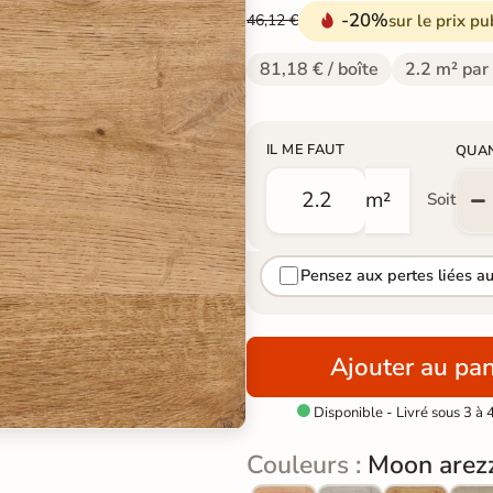
-20%
sur le prix pu
46,12 €
81,18 € / boîte
2.2 m² par
IL ME FAUT
QUA
m²
Soit
Pensez aux pertes liées a
Ajouter au pan
Disponible - Livré sous 3 à 

Couleurs :
Moon arez