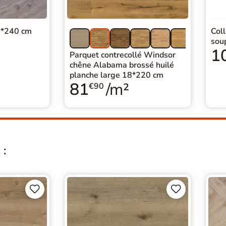
Grâc
faci
Entretien
 8*240 cm
Coll
dété
sou
à au
1
nett
Parquet contrecollé Windsor
chêne Alabama brossé huilé
Sous-couche intégrée
oui
planche large 18*220 cm
81
/m²
€90
 :



