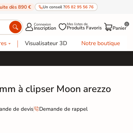
tuite dès 890 €
Un conseil ?
05 82 95 56 76
Mes listes de
Connexion
0




Produits Favoris
Inscription
Panier
res
Visualisateur 3D
Notre boutique
mm à clipser Moon arezzo
nde de devis
Demande de rappel
