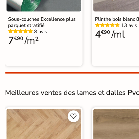
d'acheter
Utilisez notre simulateur
Normes
Sous-couches Excellence plus
Plinthe bois blanc
Certification CE
de carrelage en 3D pour
parquet stratifié
13 avis
afficher nos produits
dans
4
/ml
8 avis
€90
votre maison
7
/m²
€90
Origine
Belgique
3D
Format Simplifié
20x120 cm
Parquet
3D
Rendu
Testez
Simple,
Meilleures ventes des lames et dalles Pvc
réaliste
plusieurs
rapide
en
références
et gratuit
temps
réel
Tester le


simulateur 3D
Aucune inscription requise