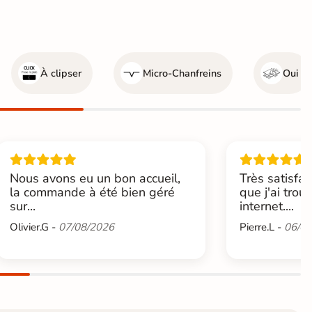
À clipser
Micro-Chanfreins
Oui
Nous avons eu un bon accueil,
Très satisfai
la commande à été bien géré
que j'ai trou
sur...
internet....
Olivier.G -
07/08/2026
Pierre.L -
06/08