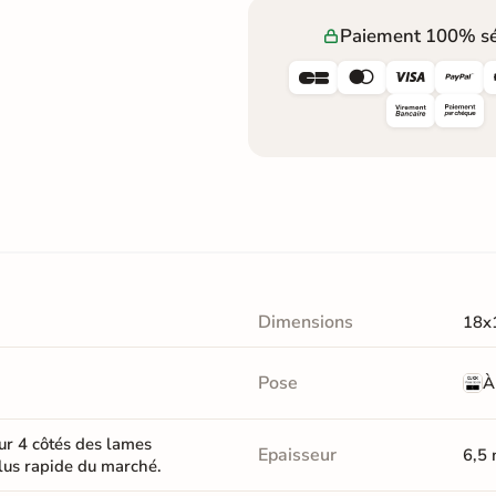
Paiement 100% sé




Dimensions
18x
Pose
À
ur 4 côtés des lames
Epaisseur
6,5
plus rapide du marché.