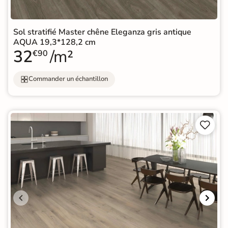
Sol stratifié Master chêne Eleganza gris antique
AQUA 19,3*128,2 cm
32
/m²
€90
Commander un échantillon

