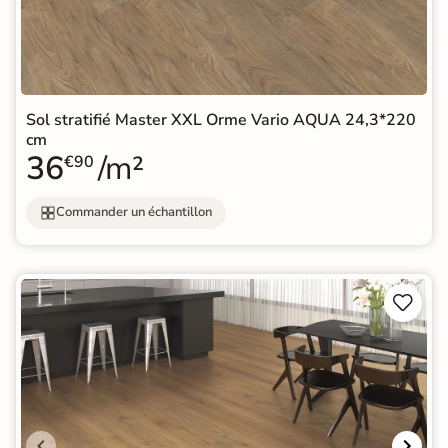
Sol stratifié Master XXL Orme Vario AQUA 24,3*220
cm
36
/m²
€90
Commander un échantillon

