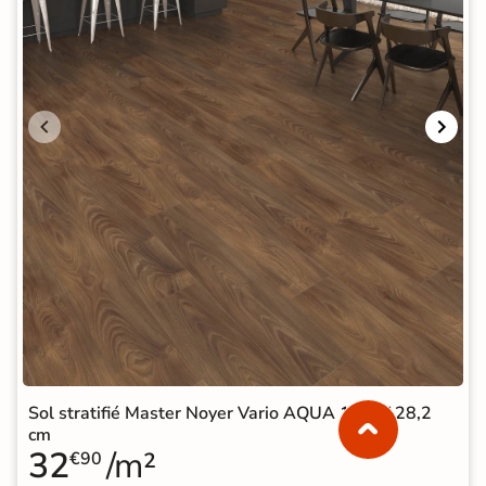
Sol stratifié Master Noyer Vario AQUA 19,3*128,2
cm
32
/m²
€90