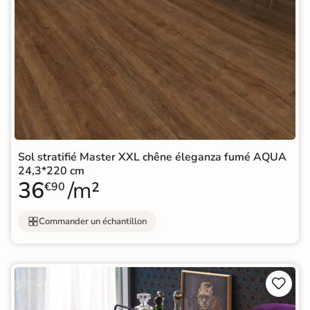
Sol stratifié Master XXL chêne éleganza fumé AQUA
24,3*220 cm
36
/m²
€90
Commander un échantillon

