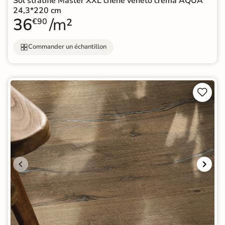
Sol stratifié Master XXL chêne vénéto crema AQUA
24,3*220 cm
36
/m²
€90
Commander un échantillon

