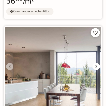
36
/m²
Commander un échantillon

