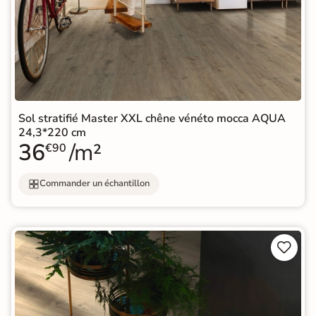
Sol stratifié Master XXL chêne vénéto mocca AQUA
24,3*220 cm
36
/m²
€90
Commander un échantillon

