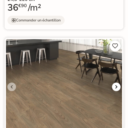
36
/m²
€90
Commander un échantillon

