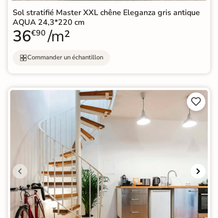
Sol stratifié Master XXL chêne Eleganza gris antique
AQUA 24,3*220 cm
36
/m²
€90
Commander un échantillon

