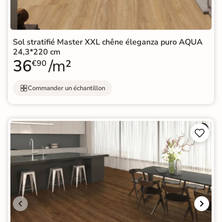
Sol stratifié Master XXL chêne éleganza puro AQUA
24,3*220 cm
36
/m²
€90
Commander un échantillon

