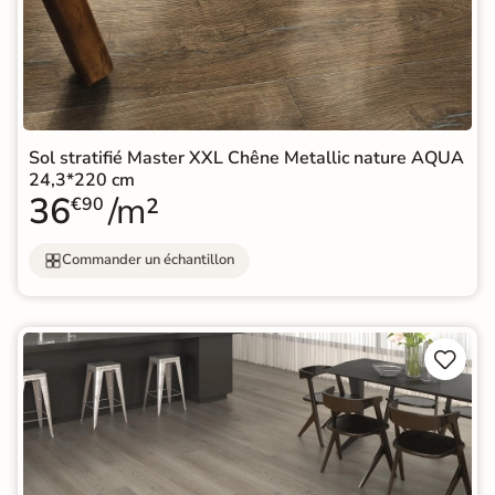
Sol stratifié Master XXL Chêne Metallic nature AQUA
24,3*220 cm
36
/m²
€90
Commander un échantillon

