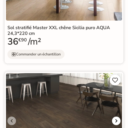
Sol stratifié Master XXL chêne Sicilia puro AQUA
24,3*220 cm
36
/m²
€90
Commander un échantillon

