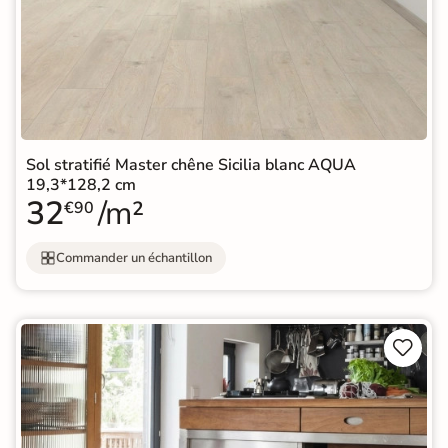
Sol stratifié Master chêne Sicilia blanc AQUA
19,3*128,2 cm
32
/m²
€90
Commander un échantillon

