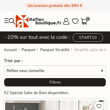
Livraison gratuite dès 890 €
0



-10% sur tout avec le code :
START10
Accueil
Parquet
Parquet Stratifié
Stratifié salle de ba
Trier par :
Réflex vous conseille

Filtres
52 Spécial Salle de Bain disponibles.

