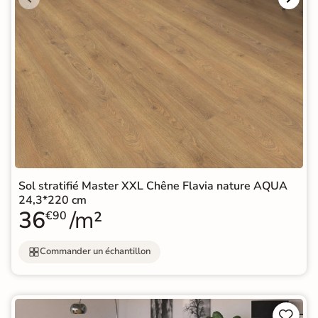
Sol stratifié Master XXL Chêne Flavia nature AQUA
24,3*220 cm
36
/m²
€90
Commander un échantillon

