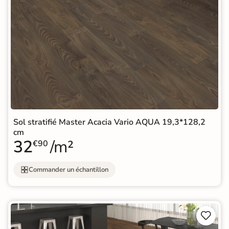
Sol stratifié Master Acacia Vario AQUA 19,3*128,2
cm
32
/m²
€90
Commander un échantillon

