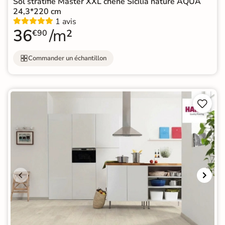
Sol stratifié Master XXL chêne Sicilia nature AQUA
24,3*220 cm
1 avis
36
/m²
€90
Commander un échantillon

