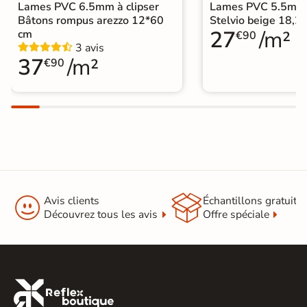
Lames PVC 6.5mm à clipser
Lames PVC 5.5mm à
Bâtons rompus arezzo 12*60
Stelvio beige 18,
Sous-couche
oui
27
/m²
cm
€90
intégrée
3 avis
37
/m²
€90
Format Simplifié
20x120 cm
Parquet


Avis clients
Échantillons gratuit
Découvrez tous les avis
Offre spéciale
