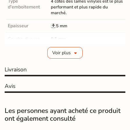
Type
4 côtés des lames vinyles est le plus
d'emboitement
performant et plus rapide du
marché.
Epaisseur
5 mm
Couche d'usure
0,5 mm
Parquet Chanfrein
Micro-Chanfreins
Voir plus
Parquet Coloris
Marron clair
Livraison
classe 23 résidentiel / 33
Résistance
commercial
Avis
Surface de pose
Sol
Les personnes ayant acheté ce produit
Salon / séjours
Cuisine
ont également consulté
Hall / couloir
Chambre
Pièces de
destination
Salle de bains / WC