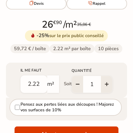


Devis
Rappel
26
/m²
€90
35,86 €
-25%
sur le prix public conseillé
59,72 € / boîte
2.22 m² par boîte
10 pièces
IL ME FAUT
QUANTITÉ
m²
Soit
Pensez aux pertes liées aux découpes ! Majorez
vos surfaces de 10%