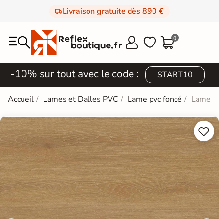
Livraison gratuite dès 890 €
0



-10% sur tout avec le code :
START10
Accueil
Lames et Dalles PVC
Lame pvc foncé
Lames P

