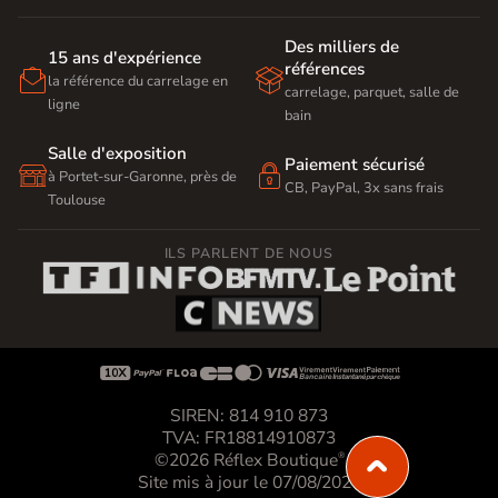
Des milliers de
15 ans d'expérience
références


la référence du carrelage en
carrelage, parquet, salle de
ligne
bain
Salle d'exposition
Paiement sécurisé


à Portet-sur-Garonne, près de
CB, PayPal, 3x sans frais
Toulouse
ILS PARLENT DE NOUS









SIREN: 814 910 873
TVA: FR18814910873
©2026 Réflex Boutique
®
Site mis à jour le 07/08/2026