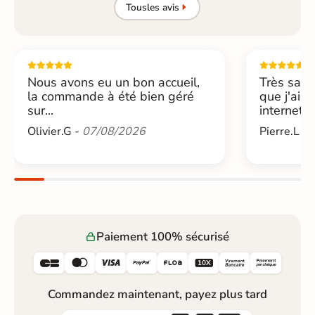
Tous
les avis
Nous avons eu un bon accueil,
Très sati
la commande à été bien géré
que j'ai 
sur...
internet....
Olivier.G -
07/08/2026
Pierre.L -
Paiement 100% sécurisé






Commandez maintenant, payez plus tard