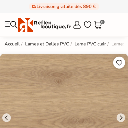
Livraison gratuite dès 890 €
0



Accueil
Lames et Dalles PVC
Lame PVC clair
Lames P

