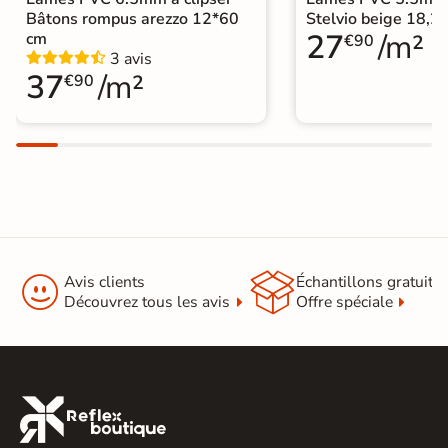
Bâtons rompus arezzo 12*60
Stelvio beige 18,
27
/m²
cm
€90
Origine
Espagne
3 avis
37
/m²
€90
Sous-couche
oui
intégrée
Format Simplifié
20x150 cm
Parquet


Avis clients
Échantillons gratuit
Découvrez tous les avis
Offre spéciale
