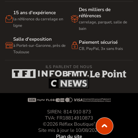
Des milliers de
15 ans d'expérience
références


la référence du carrelage en
carrelage, parquet, salle de
ligne
bain
Salle d'exposition
Paiement sécurisé


à Portet-sur-Garonne, près de
CB, PayPal, 3x sans frais
Toulouse
ILS PARLENT DE NOUS









SIREN: 814 910 873
TVA: FR18814910873
©2026 Réflex Boutique
®
Site mis à jour le 10/08/2026
Plan du site