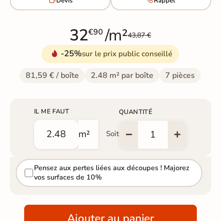
Devis
Rappel
32
/m²
€90
43,87 €
-25%
sur le prix public conseillé
81,59 € / boîte
2.48 m² par boîte
7 pièces
IL ME FAUT
QUANTITÉ
m²
Soit
Pensez aux pertes liées aux découpes ! Majorez
vos surfaces de 10%
Ajouter au panier