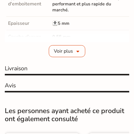
d'emboitement
performant et plus rapide du
marché.
Epaisseur
5 mm
Couche d'usure
0,55 mm
Parquet Chanfrein
Micro-Chanfreins
Voir plus
Parquet Coloris
Marron clair
Livraison
classe 23 résidentiel / 33
Résistance
commercial
Avis
Surface de pose
Sol
Les personnes ayant acheté ce produit
Salon / séjours
Cuisine
ont également consulté
Hall / couloir
Chambre
Pièces de
destination
Salle de bains / WC