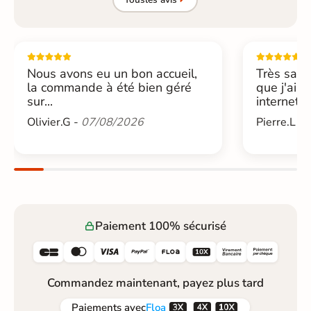
Nous avons eu un bon accueil,
Très sati
la commande à été bien géré
que j'ai 
sur...
internet....
Olivier.G -
07/08/2026
Pierre.L -
Paiement 100% sécurisé






Commandez maintenant, payez plus tard



Paiements
avec
Floa