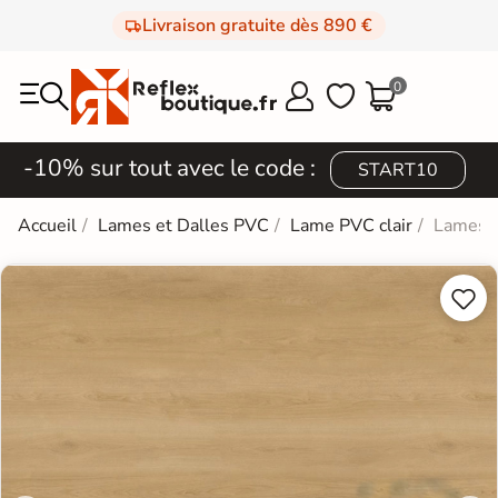
Livraison gratuite dès 890 €
0



-10% sur tout avec le code :
START10
Accueil
Lames et Dalles PVC
Lame PVC clair
Lames P

