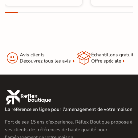
intégrée
Format Simplifié
20x120 cm
Parquet


Avis clients
Échantillons gratuit
Découvrez tous les avis
Offre spéciale

La référence en ligne pour l'amenagement de votre maison
Fort de ses 15 ans d’experience, Réflex Boutique propose à
ses clients des références de haute qualité pour
l’aménagement de votre maison.