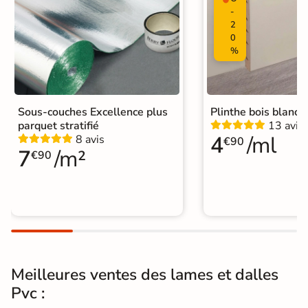
Nombres de
-
36
2
tampons
0
%
Pièce humides
Oui
Plancher
Oui
Chauffant
Sous-couches Excellence plus
Plinthe bois blanc
parquet stratifié
13 avis
Isolation phonique
Absorption du bruit de 18 dB
4
/ml
8 avis
€90
7
/m²
€90
Conditionnement
Boite
Choix
1er Choix
Garantie a vie pour un usage
Garantie
domestique et 15 ans pour un usage
commercial
Meilleures ventes des lames et dalles
Qualité de l'air
A+
Pvc :