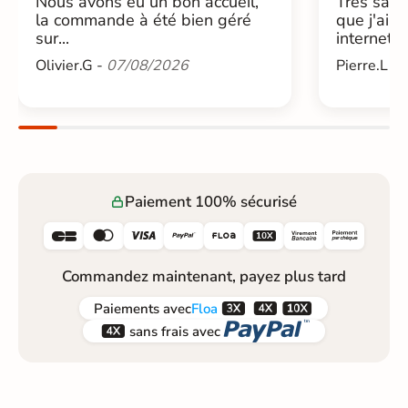
Nous avons eu un bon accueil,
Très sati
la commande à été bien géré
que j'ai 
sur...
internet....
Olivier.G -
07/08/2026
Pierre.L -
Paiement 100% sécurisé






Commandez maintenant, payez plus tard



Paiements
avec
Floa


sans frais avec