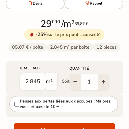


Devis
Rappel
29
/m²
€90
39,87 €
-25%
sur le prix public conseillé
85,07 € / boîte
2.845 m² par boîte
12 pièces
IL ME FAUT
QUANTITÉ
m²
Soit
Pensez aux pertes liées aux découpes ! Majorez
vos surfaces de 10%