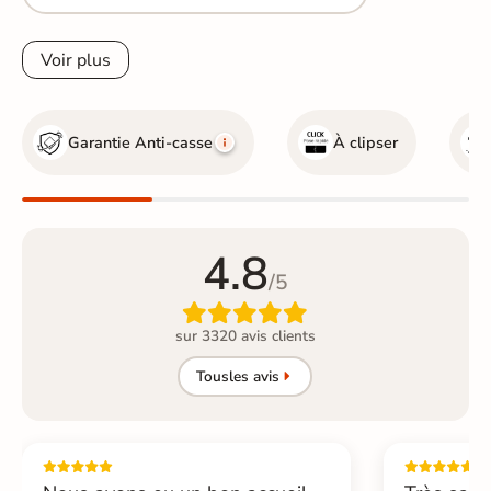
Voir plus
Garantie Anti-casse
À clipser
4.8
/5

sur 3320 avis clients
Tous
les avis