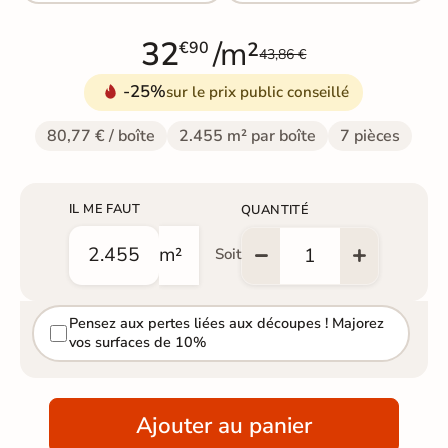
32
/m²
€90
43,86 €
-25%
sur le prix public conseillé
80,77 € / boîte
2.455 m² par boîte
7 pièces
IL ME FAUT
QUANTITÉ
m²
Soit
Pensez aux pertes liées aux découpes ! Majorez
vos surfaces de 10%
Ajouter au panier