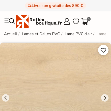
Livraison gratuite dès 890 €
0



Accueil
Lames et Dalles PVC
Lame PVC clair
Lames P

