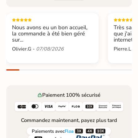
Nous avons eu un bon accueil,
Très sati
la commande à été bien géré
que j'ai 
sur...
internet....
Olivier.G -
07/08/2026
Pierre.L -
Paiement 100% sécurisé






Commandez maintenant, payez plus tard



Paiements
avec
Floa