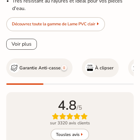
Très résistant au rayures et idéal pour vos pièces
d'eau.
Découvrez toute la gamme de Lame PVC clair
Voir plus
Garantie Anti-casse
À clipser
4.8
/5

sur 3320 avis clients
Tous
les avis