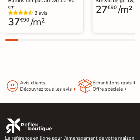
Bâtons rompus arezzo 12*60
Stelvio beige 18,
27
/m²
cm
€90
Origine
Espagne
3 avis
37
/m²
€90
Sous-couche
oui
intégrée
Format Simplifié
20x150 cm
Parquet


Avis clients
Échantillons gratuit
Découvrez tous les avis
Offre spéciale

La référence en ligne pour l'amenagement de votre maison