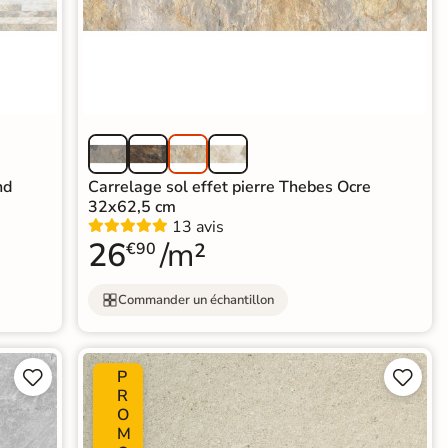
nd
Carrelage sol effet pierre Thebes Ocre
32x62,5 cm
13 avis
26
/m²
€90
Commander un échantillon
P




R
O
M