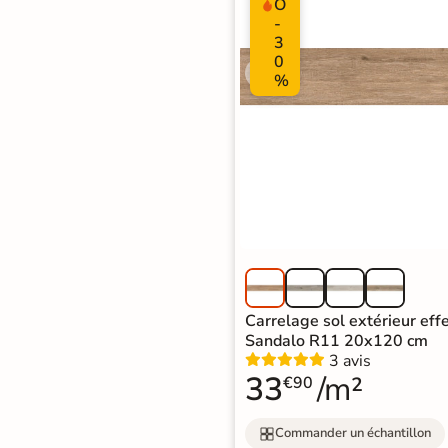
O
-
3
0
%
Carrelage sol extérieur eff
Sandalo R11 20x120 cm
3 avis
33
/m²
€90
Commander un échantillon