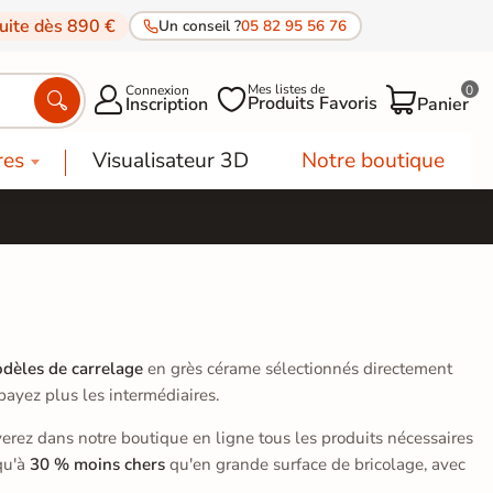
tuite dès 890 €
Un conseil ?
05 82 95 56 76
Mes listes de
Connexion
0




Produits Favoris
Inscription
Panier
res
Visualisateur 3D
Notre boutique
dèles de carrelage
en grès cérame sélectionnés directement
payez plus les intermédiaires.
rouverez dans notre boutique en ligne tous les produits nécessaires
squ'à
30 % moins chers
qu'en grande surface de bricolage, avec