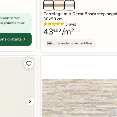
Carrelage mur Décor Bosco step noga
on vous seront
30x90 cm
ntégralement
sur
3 avis
43
/m²
€90
ons gratuits
Commander un échantillon

