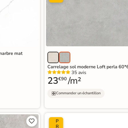
 marbre mat
Carrelage sol moderne Loft perla 60
35 avis
23
/m²
€90
Commander un échantillon
P


R