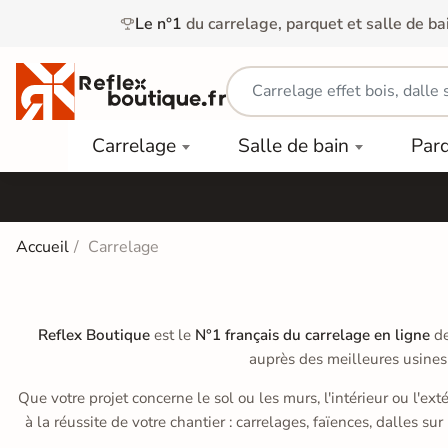
Le n°1
du carrelage, parquet et salle de ba
Carrelage
Mobilier
Parquet
Carrelage
Salle de bain
Par
Intérieur
et
Stratifié
squ'à
50%
Vasque
Carrelage
Parquet
PAR
Extérieur
Contrecollé
TYPE
Douche
relages
Accueil
Carrelage
Dalle
Lames
aïences
Terrasse
Baignoires
PAR
PVC
Sur Plot
et Balnéos
squ'à
COULEUR
40%
Reflex Boutique
est le
N°1 français du carrelage en ligne
de
Carrelage
Dalles
WC
Salle de
Stratifié
auprès des meilleures usines
PVC
Bain
Bois
Carrelage
quets
Que votre projet concerne le sol ou les murs, l'intérieur ou l'ext
Lames
Colle &
Salle de
ols
à la réussite de votre chantier : carrelages, faïences, dalles sur
clair
Finition
Bain
tifiés