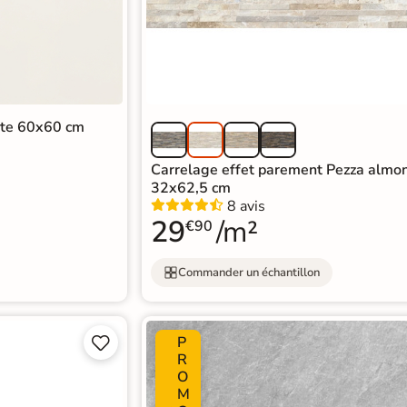
hite 60x60 cm
Carrelage effet parement Pezza almo
32x62,5 cm
8 avis
29
/m²
€90
Commander un échantillon
P


R
O
M