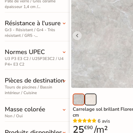
Pâte de verre / Grès cérame
effet
d'expédition vous
épaisseur 1,4 cm /...
seront facturés
—
pierre
et remboursés
intégralement
sur
Résistance à l'usure
naturelle
votre future
Gr3 - Résistant / Gr4 - Très
commande
Carrelage
résistant / GR5 -...
effet
Demander mes
Normes UPEC
échantillons
béton
gratuits
U3 P3 E3 C2 / U25P3E3C2 / U4
P4+ E3 C2
Carrelage
effet
Pièces de destination
métal
Tours de piscines / Bassin
intérieur / Cuisine
Carrelage
Masse colorée
Carrelage sol brillant Flor
moderne
cm
Non / Oui
6 avis
Carrelage
25
/m²
€90
Produits disponibles
effet