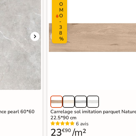
O
M
O
-
3
8
%
ence pearl 60*60
Carrelage sol imitation parquet Natur
22.5*90 cm
6 avis
23
/m²
€90