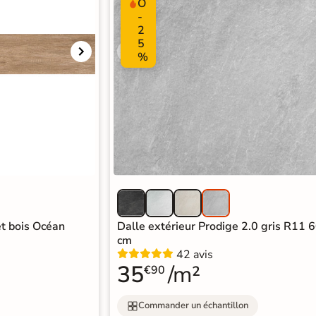
O
-
2
5
%
et bois Océan
Dalle extérieur Prodige 2.0 gris R11 
cm
42 avis
35
/m²
€90
Commander un échantillon