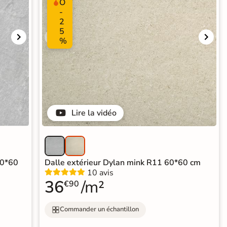
O
-
2
5
%
Lire la vidéo
60*60
Dalle extérieur Dylan mink R11 60*60 cm
10 avis
36
/m²
€90
Commander un échantillon