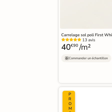
d'acheter
Utilisez notre simulateur
de carrelage en 3D pour
afficher nos produits
dans
votre maison
Carrelage sol poli First W
13 avis
40
/m²
€90
3D
3D
Commander un échantillon
Rendu
Testez
Simple,
réaliste
plusieurs
rapide
en
références
et gratuit
temps
réel
Tester le
P
simulateur 3D
R
O
Aucune inscription requise
M