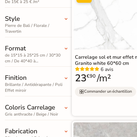
PVC
De 15€ à 25 € /m²
Terrazzo
salle de
standard
Foncé
/ Granito
bain
Style
Stratifié
Accessoires pour la pose de sols souples
Pierre de Bali / Florale /
Carrelage
Accessoires
Lame
Travertin
imitation
large
Format
ÉCHANTILLONS
travertin
XXL
GRATUITS
de 15*15 à 25*25 cm / 30*30
Carrelage sol et mur effet
Échantillons
cm / De 40*40 à...
Granito white 60*60 cm
Carrelage
Stratifié
GRATUITS
*
6 avis
imitation
Spécial
23
/m²
€90
Finition
parquet
Recevez vos
Salle de
Brillante / Antidérapante / Poli
Effet miroir
échantillons chez
Commander un échantillon
Bain
Carrelage
vous
en
quelques jours
Coloris Carrelage
effet
Accessoires pour la pose de parquets et stratifiés
Gris anthracite / Beige / Noir
marbre
Carrelage
Fabrication
* Seuls les frais