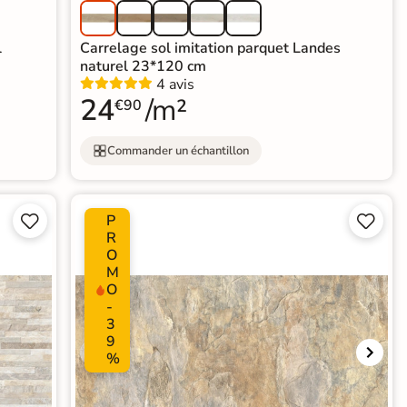
l
Carrelage sol imitation parquet Landes
naturel 23*120 cm
4 avis
24
/m²
€90
Commander un échantillon
P




R
O
M
O
-
3
9
%