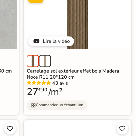
Lire la vidéo
*60 cm
Carrelage sol extérieur effet bois Madera
Noce R11 20*120 cm
43 avis
27
/m²
€90
Commander un échantillon



