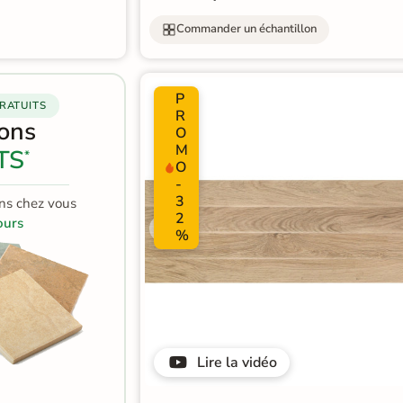
Commander un échantillon
P
RATUITS
R
lons
O
M
TS
*
O
-
3
ns chez vous
2
ours
%
Lire la vidéo