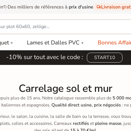
in
Des milliers de références à
prix d'usine
Livraison gra
quet
Lames et Dalles PVC
Bonnes Affai
-10% sur tout avec le code :
START10
Carrelage sol et mur
puis plus de 15 ans. Notre catalogue rassemble plus de
5 000 mo
 italiennes et espagnoles.
Qualité direct usine, prix négociés
: ne 
érieur, le salon, la cuisine, la salle de bain ou la terrasse, vous t
 plots, colles et accessoires. Carreaux
rectifiés
et
pleine masse
, ju
des prix allant de
15 à 70 €/m²
.