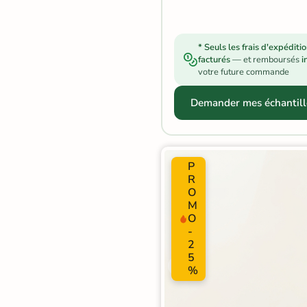
Carrelage extra fin
Voir tous les
* Seuls les frais d'expéditi
facturés
— et remboursés
i
formats
votre future commande
PAR FINITION
Demander mes échantill
Carrelage poli /
semi-poli
P
Carrelage brillant
R
O
M
Échantillons gratuits
O
-
2
SIMULATEUR 3D
5
Visualisez
%
avant