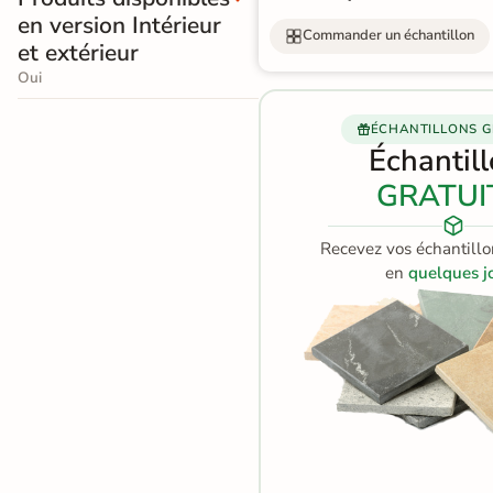
en version Intérieur
Terre
Commander un échantillon
et extérieur
cuite &
Oui
tomette
ÉCHANTILLONS G
Parement
Échantil
mural
GRATUI
intérieur
Recevez vos échantillo
PAR FORME &
en
quelques j
DIMENSION
Carrelage
hexagonal
Carrelage très
grand format