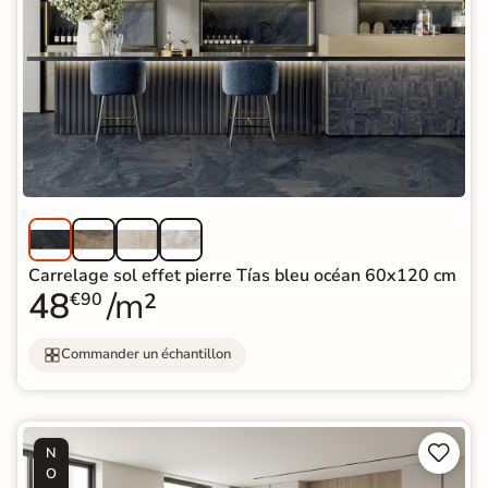
Carrelage sol effet pierre Tías bleu océan 60x120 cm
48
/m²
€90
Commander un échantillon


N
O