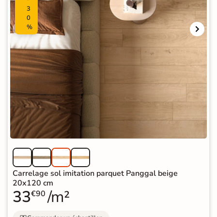
3
0
%
Carrelage sol imitation parquet Panggal beige
20x120 cm
33
/m²
€90