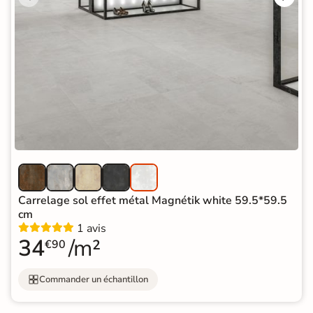
Carrelage sol effet métal Magnétik white 59.5*59.5
cm
1 avis
34
/m²
€90
Commander un échantillon