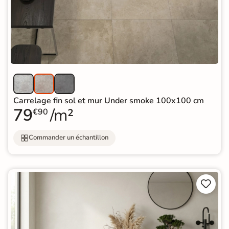
Carrelage fin sol et mur Under smoke 100x100 cm
79
/m²
€90
Commander un échantillon

