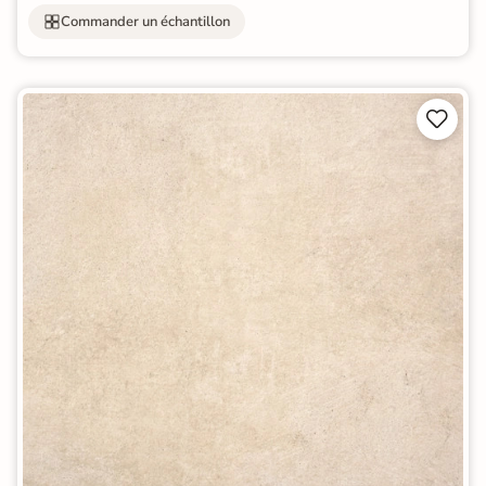
Commander un échantillon

