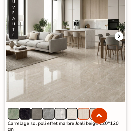
U
V
E
A
U
T
É
Carrelage sol poli effet marbre Joali beige 120*120
cm