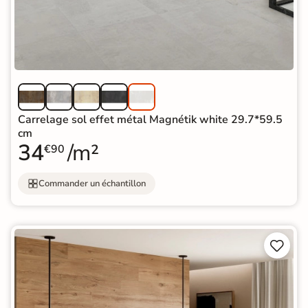
Carrelage sol effet métal Magnétik white 29.7*59.5
cm
34
/m²
€90
Commander un échantillon

