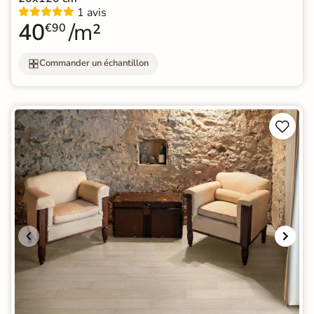
1 avis
40
/m²
€90
Commander un échantillon

