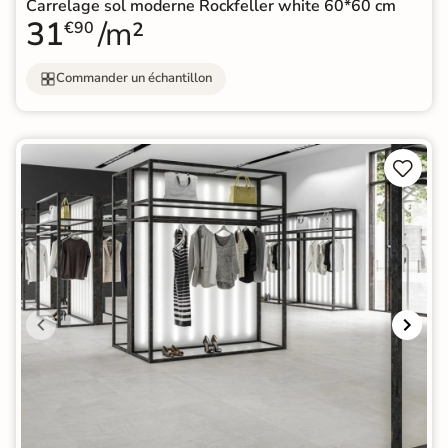
Carrelage sol moderne Rockfeller white 60*60 cm
31
/m²
€90
Commander un échantillon

