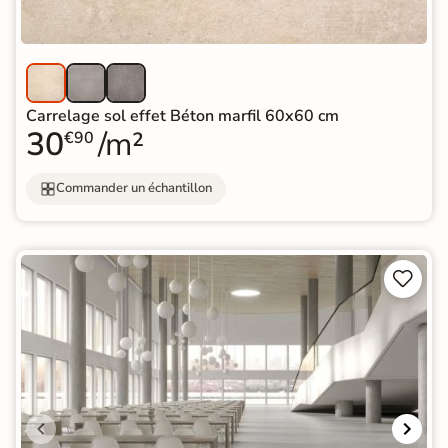
Carrelage sol effet Béton marfil 60x60 cm
30
/m²
€90
Commander un échantillon

