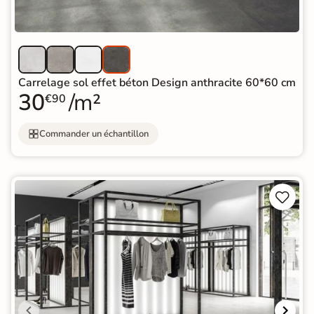
Carrelage sol effet béton Design anthracite 60*60 cm
30
/m²
€90
Commander un échantillon

