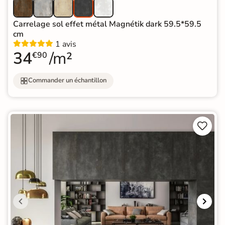
Carrelage sol effet métal Magnétik dark 59.5*59.5
cm
1 avis
34
/m²
€90
Commander un échantillon

