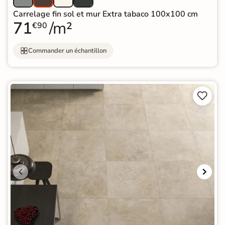
Carrelage fin sol et mur Extra tabaco 100x100 cm
71
/m²
€90
Commander un échantillon

