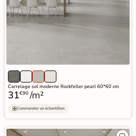
Carrelage sol moderne Rockfeller pearl 60*60 cm
31
/m²
€90
Commander un échantillon

