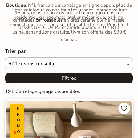
Boutique
, N°1 français du carrelage en ligne depuis plus de
Notre catalogue couvre tous les usages : garage voiture
15 ans, nous proposons une sélection rigoureuse de
résidentiel, garage moto, atelier mécanique, parking
carrelages
carrossables
en grès cérame pleine masse,
domestique, cave, sous-sol et local technique. Prix direct
classés UPEC U4 P3 et antidérapants R10 à R11.
usine, échantillons gratuits, livraison offerte dès 890 €
d'achat.
Trier par :
Réflex vous conseille

Filtres
191 Carrelage garage disponibles.


P
R
O
M
O
-