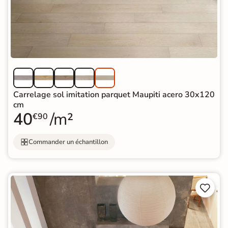
Carrelage sol imitation parquet Maupiti acero 30x120
cm
40
/m²
€90
Commander un échantillon

