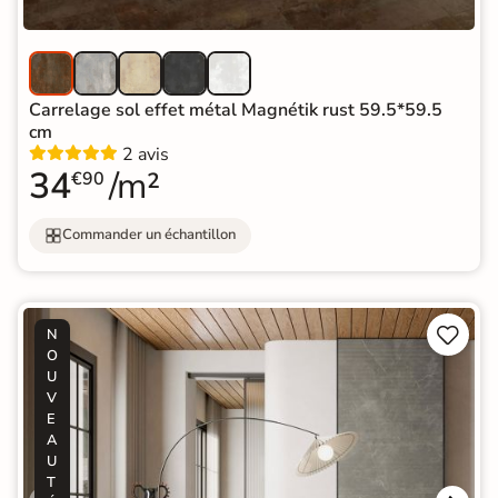
Carrelage sol effet métal Magnétik rust 59.5*59.5
cm
2 avis
34
/m²
€90
Commander un échantillon


N
O
U
V
E
A
U
T