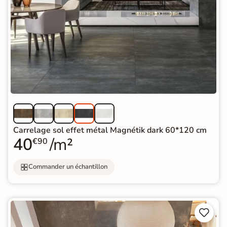
Carrelage sol effet métal Magnétik dark 60*120 cm
40
/m²
€90
Commander un échantillon

