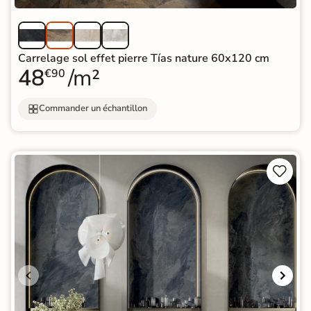
Carrelage sol effet pierre Tías nature 60x120 cm
48
/m²
€90
Commander un échantillon

