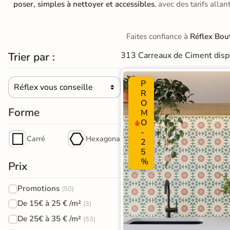
PVC
poser, simples à nettoyer et accessibles
, avec des tarifs alla
Stratifié
Par
bâton
Pièces
squ'à
Bois
30%
Meuble
rompu
Faites confiance à
Réflex Bou
naturel
Par
vasque
Format
Trier par :
313 Carreaux de Ciment disp
Stratifié
ments de
Meuble de
PAR
Par
e de Bains
Bois
COULEUR
P
Coloris
rangement
Réflex vous conseille

R
gris
Sol
O
squ'à
Promos &
50%
Vasque et
Forme
M
Destockage
PVC
Stratifié
O
lavabo
-
Clair
Bois
Carré
Hexagonal
2
 en
Mitigeur de
5
PAR
foncé
tockage
Sol
%
lavabo et
Prix
EFFET
PVC
PAR
vasque
Carreaux
Promotions
(50)
Gris
FORMAT
de
Miroir
De 15€ à 25 € /m²
(3)
Stratifié
Sol
De 25€ à 35 € /m²
ciment
(53)
Eclairage
Lame