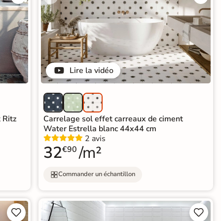
Lire la vidéo
 Ritz
Carrelage sol effet carreaux de ciment
Water Estrella blanc 44x44 cm
2 avis
32
/m²
€90
Commander un échantillon



