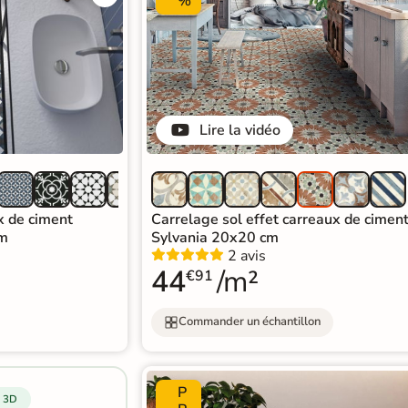
%
Lire la vidéo
x de ciment
Carrelage sol effet carreaux de ciment
cm
Sylvania 20x20 cm
2 avis
44
/m²
€91
Commander un échantillon
P
 3D