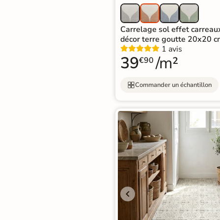
En une ou plusieurs fois
grâce à nos nombreuses
Carrelage sol effet carreau
solutions de paiement
décor terre goutte 20x20 c
1 avis
39
/m²
€90
Commander un échantillon
Paiement
Données
Confidentialité
100%
cryptées
garantie
sécurisé
Livraison rapide et soignée
En savoir plus