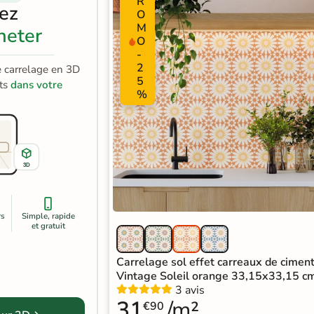
R
sez
O
M
heter
O
-
2
e carrelage en 3D
5
its
dans votre
%
3D
rs
Simple, rapide
et gratuit
Carrelage sol effet carreaux de cimen
Vintage Soleil orange 33,15x33,15 c
3 avis
31
/m²
€90