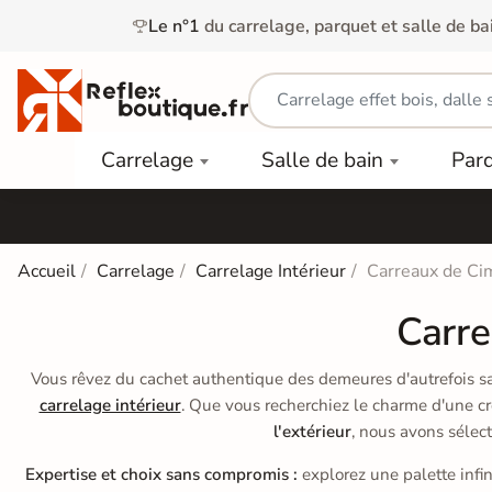
Le n°1
du carrelage, parquet et salle de ba
Carrelage
Mobilier
Parquet
Carrelage
Salle de bain
Par
Intérieur
et
Stratifié
squ'à
50%
Vasque
Carrelage
Parquet
PAR
Extérieur
Contrecollé
TYPE
Douche
relages
Accueil
Carrelage
Carrelage Intérieur
Carreaux de Ci
Dalle
Lames
aïences
Terrasse
Baignoires
Carre
PAR
PVC
Sur Plot
et Balnéos
squ'à
COULEUR
40%
Carrelage
Dalles
Vous rêvez du cachet authentique des demeures d'autrefois sa
WC
Salle de
Stratifié
carrelage intérieur
. Que vous recherchiez le charme d'une cr
PVC
Bain
Bois
l'extérieur
, nous avons sélec
Carrelage
quets
Lames
Colle &
Salle de
ols
clair
Expertise et choix sans compromis :
explorez une palette infi
Finition
Bain
tifiés