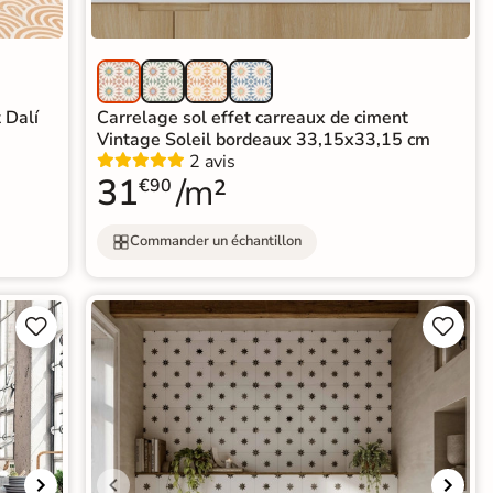
 Dalí
Carrelage sol effet carreaux de ciment
Vintage Soleil bordeaux 33,15x33,15 cm
2 avis
31
/m²
€90
Commander un échantillon



