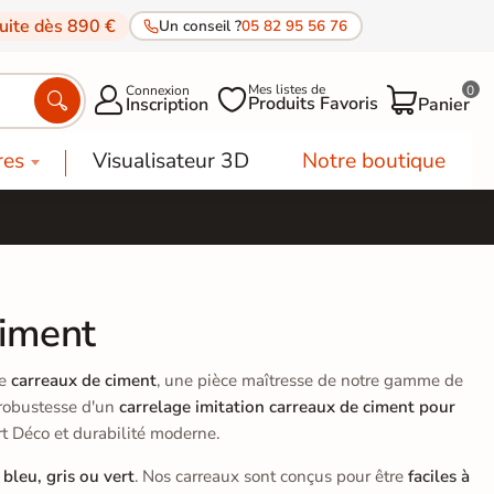
tuite dès 890 €
Un conseil ?
05 82 95 56 76
Mes listes de
Connexion
0




Produits Favoris
Inscription
Panier
res
Visualisateur 3D
Notre boutique
Ciment
de
carreaux de ciment
, une pièce maîtresse de notre gamme de
 robustesse d'un
carrelage imitation carreaux de ciment pour
t Déco et durabilité moderne.
e
bleu, gris ou vert
. Nos carreaux sont conçus pour être
faciles à