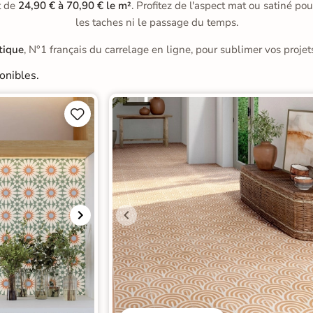
nt de
24,90 € à 70,90 € le m²
. Profitez de l'aspect mat ou satiné p
les taches ni le passage du temps.
tique
, N°1 français du carrelage en ligne, pour sublimer vos projets
onibles.

