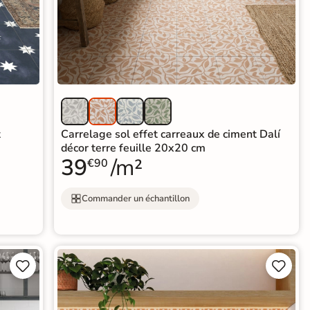
t
Carrelage sol effet carreaux de ciment Dalí
décor terre feuille 20x20 cm
39
/m²
€90
Commander un échantillon



