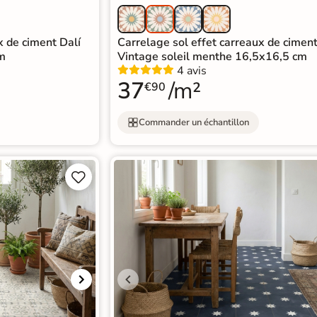
x de ciment Dalí
Carrelage sol effet carreaux de cimen
m
Vintage soleil menthe 16,5x16,5 cm
4 avis
37
/m²
€90
Commander un échantillon

