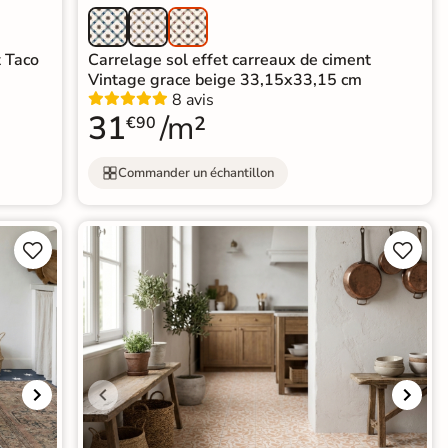
t Taco
Carrelage sol effet carreaux de ciment
Vintage grace beige 33,15x33,15 cm
8 avis
31
/m²
€90
Commander un échantillon



