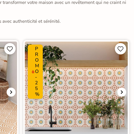
our transformer votre maison avec un revêtement qui ne craint ni
 avec authenticité et sérénité.
P




R
O
M
O
-
2
5
%