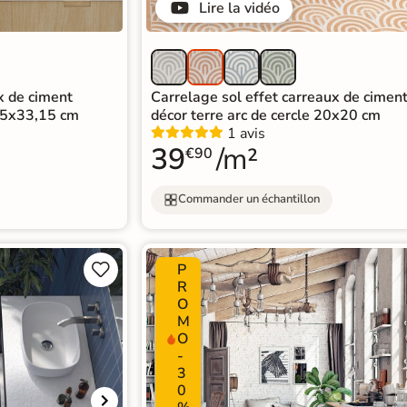
Lire la vidéo
x de ciment
Carrelage sol effet carreaux de ciment
15x33,15 cm
décor terre arc de cercle 20x20 cm
1 avis
39
/m²
€90
Commander un échantillon
P


R
O
M
O
-
3
0