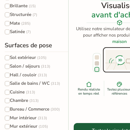
Visuali
Brillante
(15)
Terre
avant d'ac
Structurée
(7)
cuite &
Mate
(285)
tomette
Utilisez notre simulateur d
Satinée
(7)
pour afficher nos produ
Parement
maison
Surfaces de pose
mural
Sol extérieur
(105)
intérieur
3D
Salon / séjours
(313)
PAR FORME &
Hall / couloir
(313)
DIMENSION
Salle de bains / WC
(313)
Rendu réaliste
Testez plusieu
Carrelage
Cuisine
(313)
en temps réel
références
hexagonal
Chambre
(313)
Bureau / Commerce
(300)
Carrelage très
Mur intérieur
(313)
grand format
Mur extérieur
(105)