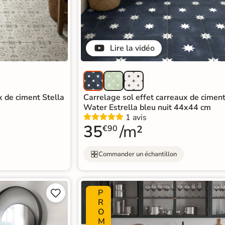
Lire la vidéo
x de ciment Stella
Carrelage sol effet carreaux de cimen
Water Estrella bleu nuit 44x44 cm
1 avis
35
/m²
€90
Commander un échantillon
P


R
O
M