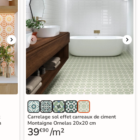
t
Carrelage sol effet carreaux de ciment
m
Montaigne Ornelas 20x20 cm
39
/m²
€90