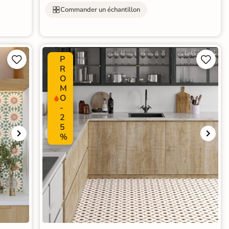
Commander un échantillon
P




R
O
M
O
-
2
5
%