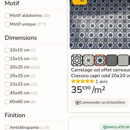
%
Motif
effet
3D
pierre
Motif aléatoires
(30)
naturelle
Motif unique
Rendu
Testez
Simple,
(277)
réaliste
plusieurs
rapide
en
références
et gratuit
Carrelage
Dimensions
temps
réel
effet
Tester le
10x10 cm
(7)
béton
simulateur 3D
15x15 cm
(50)
Carrelage
20x20 cm
(163)
Aucune inscription requise
Carrelage sol effet carreau
effet
Classico capri cold 20x20 
25x25 cm
(1)
1 avis
33x33 cm
métal
(22)
35
/m²
€90
45x45 cm
(12)
Carrelage
60x60 cm
(8)
Commander un échantillon
moderne
Finition
Carrelage
Antidérapante
SIMULATEUR
(118)
effet