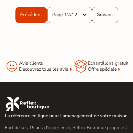
Précédent
Suivant
Page 12/12


Avis clients
Échantillons gratuit
Découvrez tous les avis
Offre spéciale

La référence en ligne pour l'amenagement de votre maison
Fort de ses 15 ans d’experience, Réflex Boutique propose à