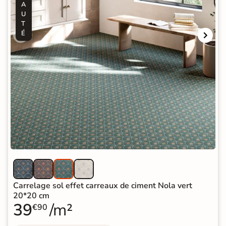
A
U
T
É
Carrelage sol effet carreaux de ciment Nola vert
20*20 cm
39
/m²
€90