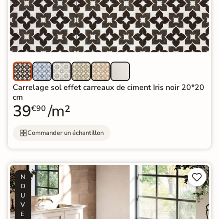
Carrelage sol effet carreaux de ciment Iris noir 20*20
cm
39
/m²
€90
Commander un échantillon


N
O
U
V
E