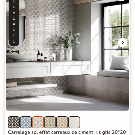
O
U
V
E
A
U
T
É
Carrelage sol effet carreaux de ciment Iris gris 20*20