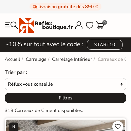
Livraison gratuite dès 890 €
0



-10% sur tout avec le code :
START10
Accueil
Carrelage
Carrelage Intérieur
Carreaux de Ci
Trier par :
Réflex vous conseille

Filtres
313 Carreaux de Ciment disponibles.


N