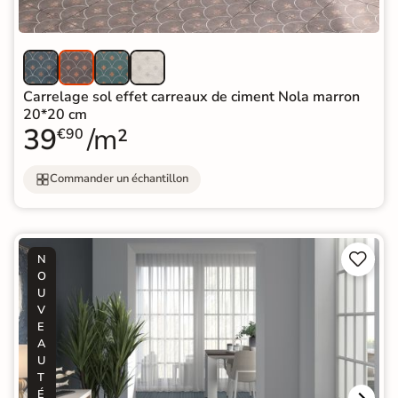
Carrelage sol effet carreaux de ciment Nola marron
20*20 cm
39
/m²
€90
Commander un échantillon


N
O
U
V
E
A
U
T
É