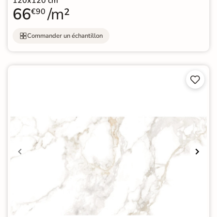
120x120 cm
66
/m²
€90
Commander un échantillon

