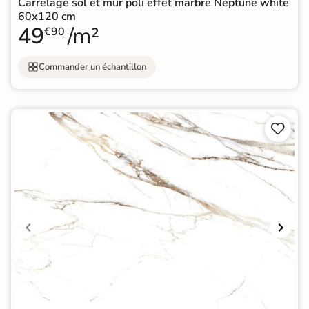
Carrelage sol et mur poli effet marbre Neptune white
60x120 cm
49
/m²
€90
Commander un échantillon

