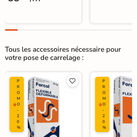
Tous les accessoires nécessaire pour
votre pose de carrelage :


P
P
R
R
O
O
M
M
O
O
-
-
2
2
0
0
%
%