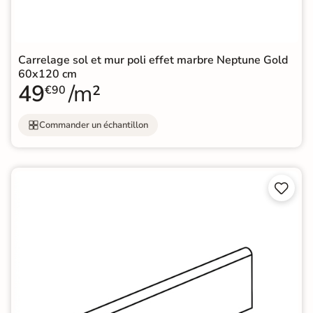
Carrelage sol et mur poli effet marbre Neptune Gold
60x120 cm
49
/m²
€90
Commander un échantillon

