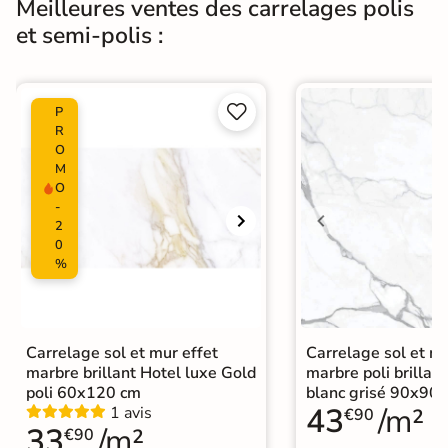
Meilleures ventes des carrelages polis
et semi-polis :


P
R
O
M
O
-
2
0
%
Carrelage sol et mur effet
Carrelage sol et mu
marbre brillant Hotel luxe Gold
marbre poli brillant
poli 60x120 cm
blanc grisé 90x90
43
/m²
1 avis
€90
33
/m²
€90