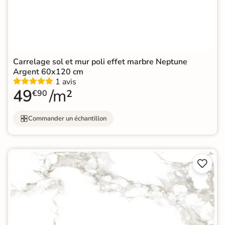
Carrelage sol et mur poli effet marbre Neptune
Argent 60x120 cm
1 avis
49
/m²
€90
Commander un échantillon

