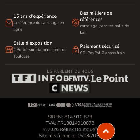
Des milliers de
15 ans d'expérience
références


la référence du carrelage en
carrelage, parquet, salle de
ligne
bain
Salle d'exposition
Paiement sécurisé


à Portet-sur-Garonne, près de
CB, PayPal, 3x sans frais
Toulouse
ILS PARLENT DE NOUS









SIREN: 814 910 873
TVA: FR18814910873
©2026 Réflex Boutique
®
Site mis à jour le 06/08/2026