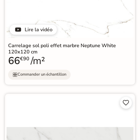
Lire la vidéo
Carrelage sol poli effet marbre Neptune White
120x120 cm
66
/m²
€90
Commander un échantillon

