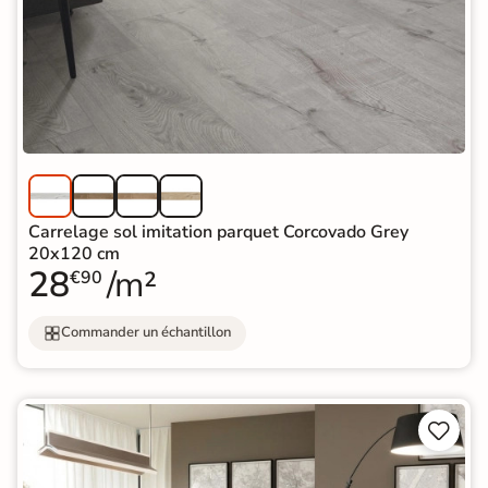
Carrelage sol imitation parquet Corcovado Grey
20x120 cm
28
/m²
€90
Commander un échantillon

