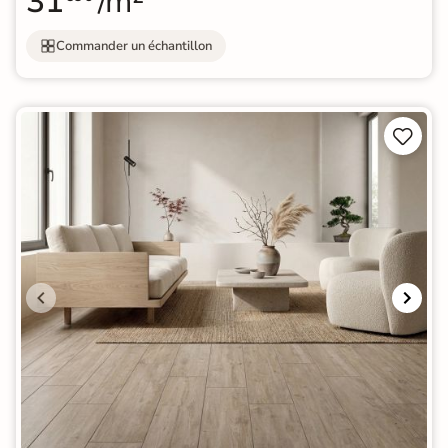
31
/m²
Commander un échantillon

