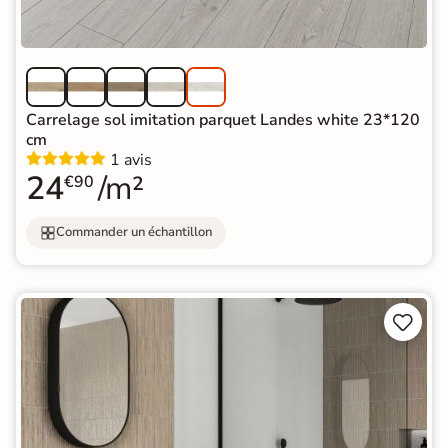
Carrelage sol imitation parquet Landes white 23*120
cm
1 avis
24
/m²
€90
Commander un échantillon

