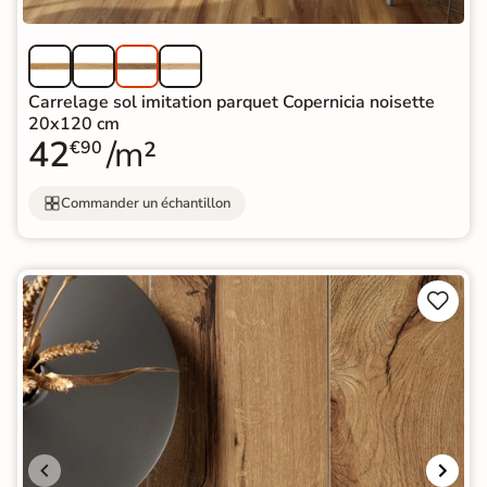
Carrelage sol imitation parquet Copernicia noisette
20x120 cm
42
/m²
€90
Commander un échantillon

