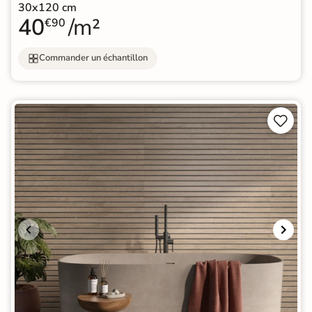
30x120 cm
40
/m²
€90
Commander un échantillon

