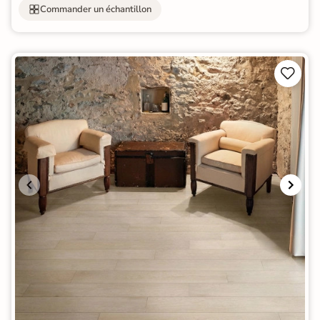
Commander un échantillon

