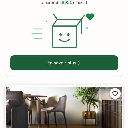
à partir de
890€
d'achat
En savoir plus

