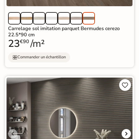
Carrelage sol imitation parquet Bermudes cerezo
22.5*90 cm
23
/m²
€90
Commander un échantillon

