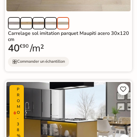
Carrelage sol imitation parquet Maupiti acero 30x120
cm
40
/m²
€90
Commander un échantillon


P
R
O
M
O
-
3
8
%