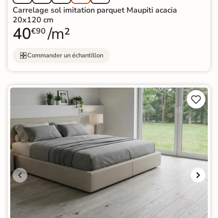
Carrelage sol imitation parquet Maupiti acacia
20x120 cm
40
/m²
€90
Commander un échantillon

