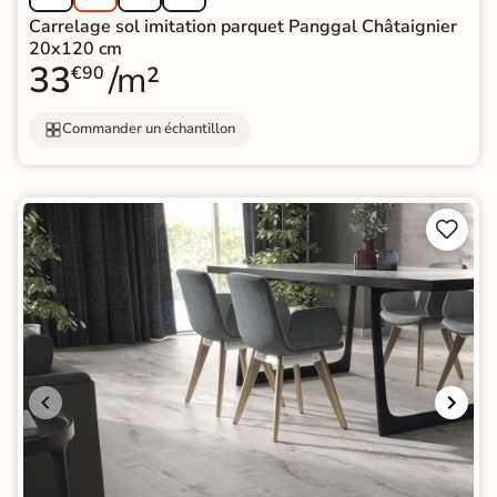
Carrelage sol imitation parquet Panggal Châtaignier
20x120 cm
33
/m²
€90
Commander un échantillon

