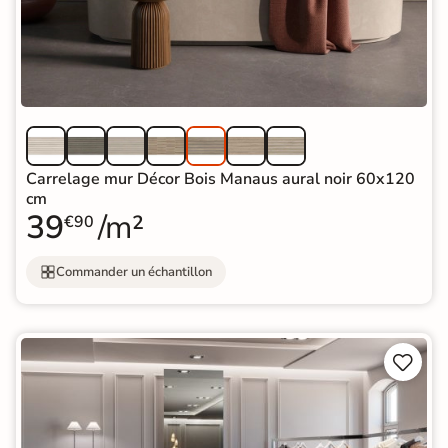
Carrelage mur Décor Bois Manaus aural noir 60x120
cm
39
/m²
€90
Commander un échantillon

