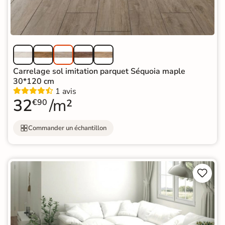
Carrelage sol imitation parquet Séquoia maple
30*120 cm
1 avis
32
/m²
€90
Commander un échantillon

