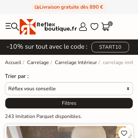
Livraison gratuite dès 890 €
0



-10% sur tout avec le code :
START10
Accueil
Carrelage
Carrelage Intérieur
carrelage imita
Trier par :
Réflex vous conseille

Filtres
243 Imitation Parquet disponibles.

