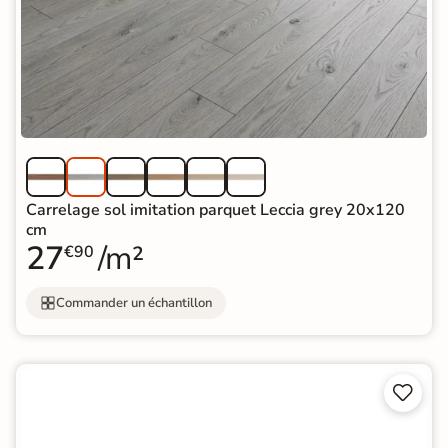
Carrelage sol imitation parquet Leccia grey 20x120
cm
27
/m²
€90
Commander un échantillon

