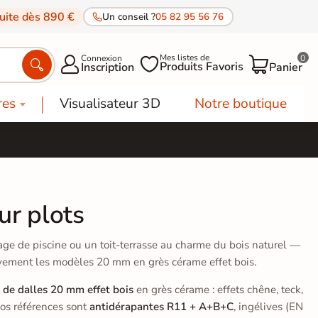
tuite dès 890 €
Un conseil ?
05 82 95 56 76
Mes listes de
Connexion
0




Produits Favoris
Inscription
Panier
res
Visualisateur 3D
Notre boutique
ur plots
age de piscine ou un toit-terrasse au charme du bois naturel —
vement les modèles 20 mm en grès cérame effet bois.
n de dalles 20 mm effet bois
en grès cérame : effets chêne, teck,
nos références sont
antidérapantes R11 + A+B+C
, ingélives (EN