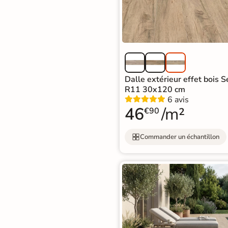
d'acheter
Utilisez notre simulateur
de carrelage en 3D pour
afficher nos produits
dans
votre maison
Dalle extérieur effet bois 
R11 30x120 cm
3D
6 avis
3D
46
/m²
€90
Commander un échantillon
Rendu
Testez
Simple,
réaliste
plusieurs
rapide
en
références
et gratuit
temps
réel
Tester le
simulateur 3D
Aucune inscription requise