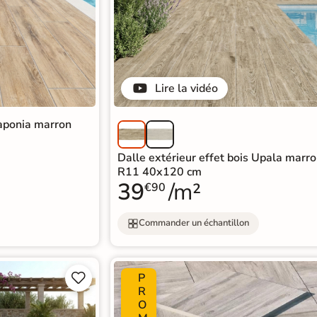
Lire la vidéo
Laponia marron
Dalle extérieur effet bois Upala marro
R11 40x120 cm
39
/m²
€90
Commander un échantillon
P


R
O