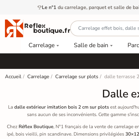
Le n°1
du carrelage, parquet et salle de ba
Carrelage
Mobilier
Parquet
Carrelage
Salle de bain
Par
Intérieur
et
Stratifié
squ'à
50%
Vasque
Carrelage
Parquet
PAR
Extérieur
Contrecollé
TYPE
Douche
relages
Accueil
Carrelage
Carrelage sur plots
dalle terrasse 
Dalle
Lames
aïences
Terrasse
Baignoires
Dalle e
PAR
PVC
Sur Plot
et Balnéos
squ'à
COULEUR
40%
Carrelage
Dalles
La
dalle extérieur imitation bois 2 cm sur plots
est aujourd'hu
WC
Salle de
Stratifié
sans aucun de ses inconvénients. Cette gamme s'insc
PVC
Bain
Bois
Carrelage
quets
Chez
Réflex Boutique
, N°1 français de la vente de carrelage 
Lames
Colle &
Salle de
ols
clair
ipé, bois vieilli, pin scandinave. Dimensions privilégiées
30×12
Finition
Bain
tifiés