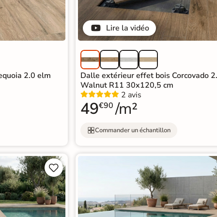
Lire la vidéo
Sequoia 2.0 elm
Dalle extérieur effet bois Corcovado 2
Walnut R11 30x120,5 cm
2 avis
49
/m²
€90
Commander un échantillon

