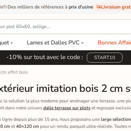
in
Des milliers de références à
prix d'usine
Livraison gra
quet
Lames et Dalles PVC
Bonnes Affai
-10% sur tout avec le code :
START10
2cm effet bois
xtérieur imitation bois 2 cm s
i la solution la plus moderne pour aménager une terrasse, une pl
rit dans notre univers
dalle terrasse sur plots
et regroupe exclusi
en ligne depuis plus de 15 ans, nous proposons une
large sélectio
0 cm
et
40×120 cm
pour un rendu parquet ultra-réaliste. Toutes 