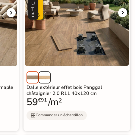
U
2
T
5
É
%
 maple
Dalle extérieur effet bois Panggal
châtaignier 2.0 R11 40x120 cm
59
/m²
€91
Commander un échantillon