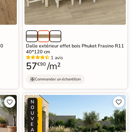
.0
Dalle extérieur effet bois Phuket Frasino R11
40*120 cm
1 avis
57
/m²
€90
Commander un échantillon
N
P




O
R
U
O
V
M
E
O
A
-