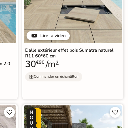
Lire la vidéo
Dalle extérieur effet bois Sumatra naturel
R11 60*60 cm
30
/m²
€90
n 2.0
Commander un échantillon
N
P




O
R
U
O