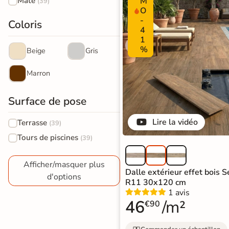
M
Mate
100%
cryptées
garantie
(39)
effet
sécurisé
O
-
pierre
Livraison rapide et soignée
Coloris
4
naturelle
1
En savoir plus
%
Beige
Gris
Carrelage
Marron
effet
béton
Surface de pose
Carrelage
Lire la vidéo
Terrasse
(39)
effet
Tours de piscines
(39)
métal
Afficher/masquer plus
Carrelage
Dalle extérieur effet bois 
d'options
R11 30x120 cm
moderne
1 avis
46
/m²
€90
Carrelage
effet