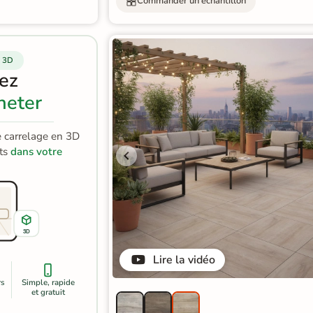
Commander un échantillon
 3D
sez
heter
e carrelage en 3D
its
dans votre
3D
Lire la vidéo
rs
Simple, rapide
et gratuit