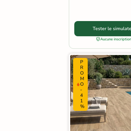
Carrelage extra fin
Voir tous les
formats
Tester le simulat
PAR FINITION
Aucune inscriptio
Carrelage poli /
semi-poli
P
R
Carrelage brillant
O
M
O
Échantillons gratuits
-
4
1
SIMULATEUR 3D
%
Visualisez
avant