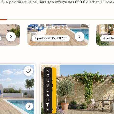
 5
. À prix direct usine,
livraison offerte dès 890 €
d'achat, à votre
Série Laponia 2.0
Série 
40X120 cm
40X120 
à partir de 35,90€/m²
à parti
N
P


O
R
U
O
V
M
E
O
A
-
U
2
T
5
É
%