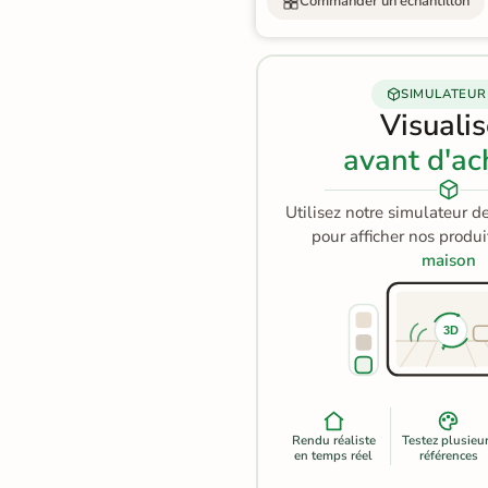
Commander un échantillon
Terre
cuite &
SIMULATEUR
tomette
Visuali
Parement
avant d'ac
mural
Utilisez notre simulateur d
intérieur
pour afficher nos produ
maison
PAR FORME &
DIMENSION
3D
Carrelage
hexagonal
Carrelage très
Rendu réaliste
Testez plusieu
grand format
en temps réel
références