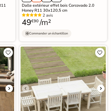
 R11
Dalle extérieur effet bois Corcovado 2.0
Honey R11 30x120,5 cm
2 avis
49
/m²
€90
Commander un échantillon



