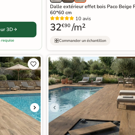
Dalle extérieur effet bois Paco Beige
60*60 cm
10 avis
32
/m²
€90
eur 3D
n requise
Commander un échantillon

