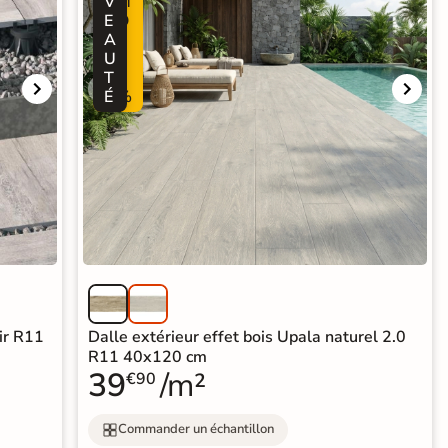
V
M
E
O
A
-
U
2
T
5
É
%
air R11
Dalle extérieur effet bois Upala naturel 2.0
R11 40x120 cm
39
/m²
€90
Commander un échantillon