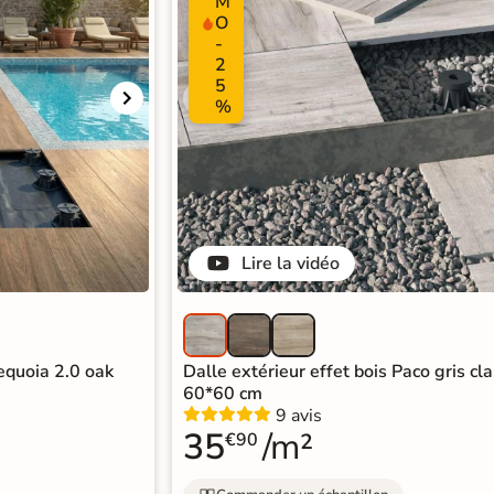
M
O
-
2
5
%
Lire la vidéo
Sequoia 2.0 oak
Dalle extérieur effet bois Paco gris cl
60*60 cm
9 avis
35
/m²
€90