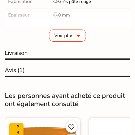
Fabrication
Grès pâte rouge
Epaisseur
8 mm
Bords
Non-rectifié
Voir plus
Finition
Brillant
Livraison
Surface
Structurée
Résistant au Gel
Avis
(1)
Non
Pièce humides
Oui
Les personnes ayant acheté ce produit
Conditionnement
Boite
ont également consulté
Choix
1er Choix
Pose
Coller


P
R