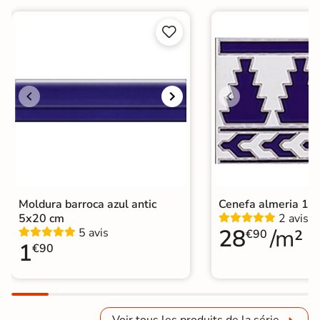


Moldura barroca azul antic
Cenefa almeria 1
5x20 cm
2 avis
28
/m²
5 avis
€90
1
€90
Voir tous les produits de la série