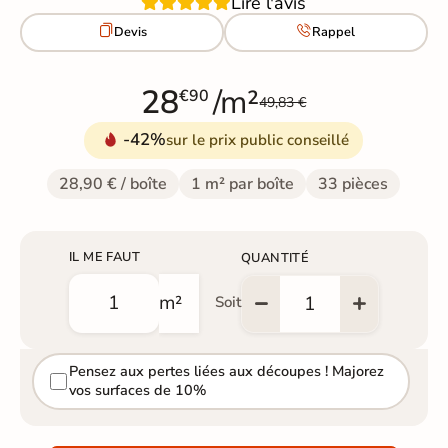
Lire l'avis


Devis
Rappel
28
/m²
€90
49,83 €
-42%
sur le prix public conseillé
28,90 € / boîte
1 m² par boîte
33 pièces
IL ME FAUT
QUANTITÉ
m²
Soit
Pensez aux pertes liées aux découpes ! Majorez
vos surfaces de 10%