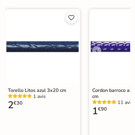


Torello Litos azul 3x20 cm
Cordon barroco azu
1 avis
cm
2
11 avis
€30
1
€90