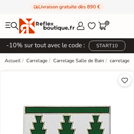
Livraison gratuite dès 890 €
0



-10% sur tout avec le code :
START10
Accueil
Carrelage
Carrelage Salle de Bain
carrelage 

