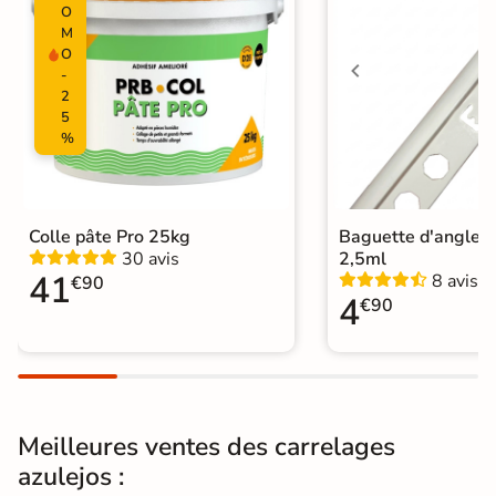
O
Ancien carrelage
Support
M
Placo, tout type de support mural
O
-
Normes
2
Certification CE
5
%
Origine
Espagne
Carrelage et faïence azulejos
|
Catégories
Carrelage Vert
Colle pâte Pro 25kg
Baguette d'angle 
30 avis
2,5ml
41
8 avis
€90
4
€90
Meilleures ventes des carrelages
azulejos :