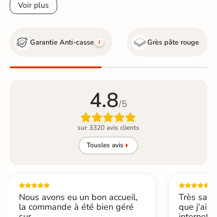
Voir plus
Garantie Anti-casse
Grès pâte rouge
4.8
/5

sur 3320 avis clients
Tous
les avis
Nous avons eu un bon accueil,
Très sati
la commande à été bien géré
que j'ai 
sur...
internet....