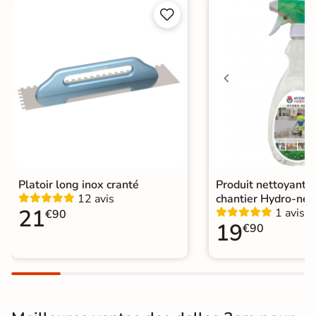


Platoir long inox cranté
Produit nettoyant f
12 avis
chantier Hydro-net
21
1 avis
€90
19
€90