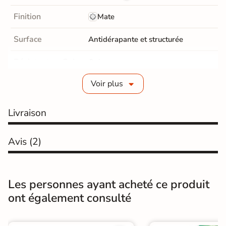
Finition
Mate
Surface
Antidérapante et structurée
Résistant au Gel
Oui
Voir plus
Conditionnement
Pièce
Choix
1er Choix
Livraison
A coller sur chape
Pose
Avis
(2)
A coller sur ancien carrelage
Normes
Certification CE
Les personnes ayant acheté ce produit
Origine
Espagne
ont également consulté