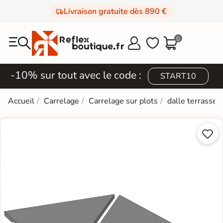
Livraison gratuite dès 890 €
0



-10% sur tout avec le code :
START10
Accueil
Carrelage
Carrelage sur plots
dalle terrasse 

