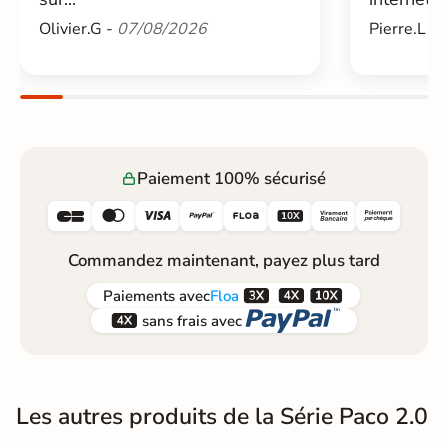
Olivier.G -
07/08/2026
Pierre.L -
Paiement 100% sécurisé






Commandez maintenant, payez plus tard



Paiements
avec
Floa


sans frais avec
Les autres produits de la Série Paco 2.0