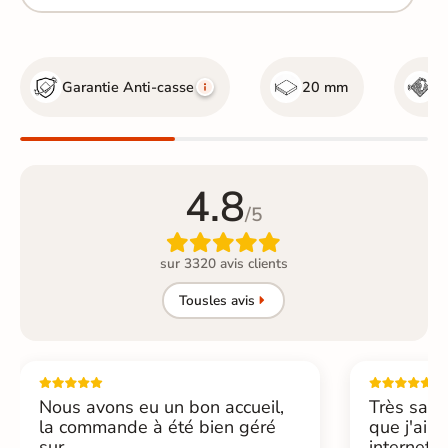
Garantie Anti-casse
20 mm
R
4.8
/5

sur 3320 avis clients
Tous
les avis
Nous avons eu un bon accueil,
Très sati
la commande à été bien géré
que j'ai 
sur...
internet....