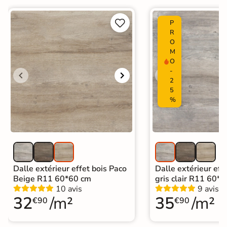


P
R
O
M
O
-
2
5
%
Dalle extérieur effet bois Paco
Dalle extérieur eff
Beige R11 60*60 cm
gris clair R11 60*
10 avis
9 avis
32
/m²
35
/m²
€90
€90