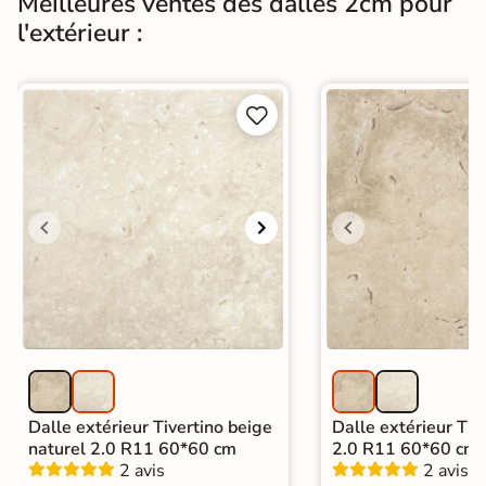
Meilleures ventes des dalles 2cm pour
l'extérieur :


Dalle extérieur Tivertino beige
Dalle extérieur Tive
naturel 2.0 R11 60*60 cm
2.0 R11 60*60 cm
2 avis
2 avis