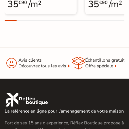
35
/m²
35
/m²
€90
€90


Avis clients
Échantillons gratuit
Découvrez tous les avis
Offre spéciale

La référence en ligne pour l'amenagement de votre maison
Fort de ses 15 ans d’experience, Réflex Boutique propose à