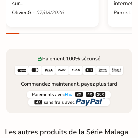
sur...
internet....
Olivier.G -
07/08/2026
Pierre.L -
Paiement 100% sécurisé






Commandez maintenant, payez plus tard



Paiements
avec
Floa


sans frais avec
Les autres produits de la Série Malaga