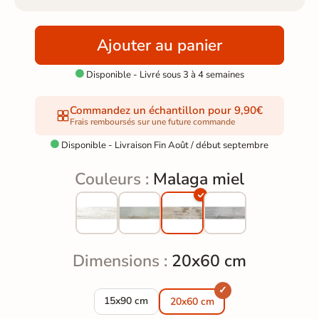
Ajouter au panier
Disponible - Livré sous 3 à 4 semaines

Commandez un échantillon pour 9,90€
Frais remboursés sur une future commande
Disponible - Livraison Fin Août / début septembre

Couleurs :
Malaga miel
Dimensions :
20x60 cm
Carrelage sol imitation parquet Malaga miel 1
15x90 cm
20x60 cm