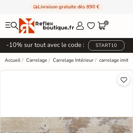
Livraison gratuite dès 890 €
0



-10% sur tout avec le code :
START10
Accueil
Carrelage
Carrelage Intérieur
carrelage imita

