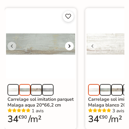


Carrelage sol imitation parquet
Carrelage sol imita
Malaga aqua 20*66,2 cm
Malaga blanco 20*
1 avis
3 avis
34
/m²
34
/m²
€90
€90