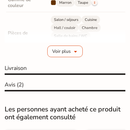
Marron
Taupe
couleur
Salon / séjours
Cuisine
Hall / couloir
Chambre
Pièces de
Salle de bains / WC
destination
Bureau / Commerce
Mur intérieur
Voir plus
Sol intérieur
Fabrication
Grès cérame émaillé
Livraison
Epaisseur
9 mm
Avis
(2)
Résistance à
Gr4 - Très résistant
l'usure
Les personnes ayant acheté ce produit
Masse colorée
Non
ont également consulté
Bords
Non-rectifié