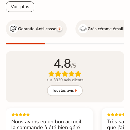
Voir plus
Garantie Anti-casse
Grès cérame émaillé
4.8
/5

sur 3320 avis clients
Tous
les avis
Nous avons eu un bon accueil,
Très sati
la commande à été bien géré
que j'ai 