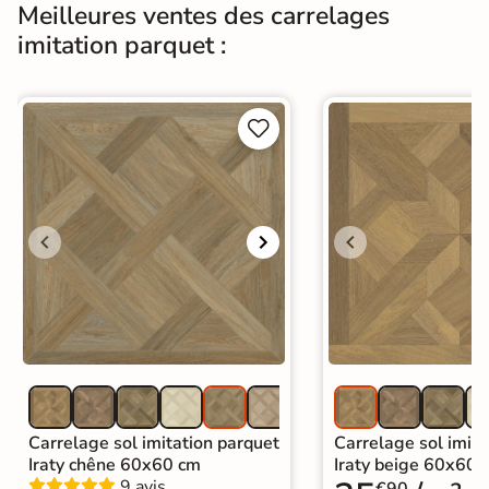
Meilleures ventes des carrelages
Support
Chape
Ancien carrelage
imitation parquet :
Normes
Certification CE


Origine
Espagne
Carrelage imitation parquet intérieur
|
Carrelage marron
|
Carrelage intérieur / extérieur
Catégories
identique
|
Carrelage sol cuisine
|
Carrelage salon moderne
|
Carrelage Chambre
|
Carrelage WC
Carrelage sol imitation parquet
Carrelage sol imita
Iraty chêne 60x60 cm
Iraty beige 60x60 
9 avis