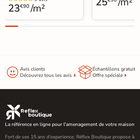
25
/m²
€90
23
/m²
€90


Avis clients
Échantillons gratuit
Découvrez tous les avis
Offre spéciale

La référence en ligne pour l'amenagement de votre maison
Fort de ses 15 ans d’experience, Réflex Boutique propose à