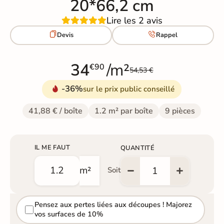
20*66,2 cm
Lire les 2 avis


Devis
Rappel
34
/m²
€90
54,53 €
-36%
sur le prix public conseillé
41,88 € / boîte
1.2 m² par boîte
9 pièces
IL ME FAUT
QUANTITÉ
m²
Soit
Pensez aux pertes liées aux découpes ! Majorez
vos surfaces de 10%