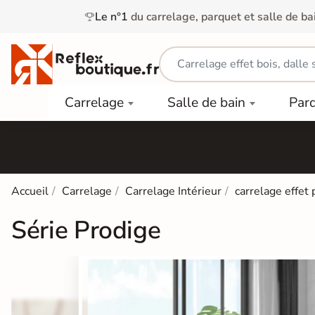
Le n°1
du carrelage, parquet et salle de ba
Carrelage
Mobilier
Parquet
Carrelage
Salle de bain
Par
Intérieur
et
Stratifié
squ'à
50%
Vasque
Carrelage
Parquet
PAR
Extérieur
Contrecollé
TYPE
Douche
relages
Dalle
Lames
aïences
Accueil
Carrelage
Carrelage Intérieur
carrelage effet 
Terrasse
Baignoires
PAR
PVC
Sur Plot
et Balnéos
Série Prodige
squ'à
COULEUR
40%
Carrelage
Dalles
WC
Salle de
Stratifié
PVC
Bain
Bois
Carrelage
quets
Lames
Colle &
Salle de
ols
clair
Finition
Bain
tifiés