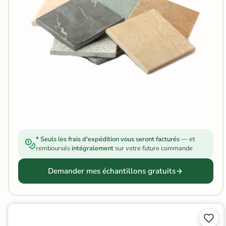
Carrelage extra fin
Voir tous les
formats
PAR FINITION
Carrelage poli /
semi-poli
Carrelage brillant
* Seuls les frais d'expédition vous seront facturés
— et
remboursés
intégralement
sur votre future commande
Échantillons gratuits
Demander mes échantillons gratuits
ÉCHANTILLONS
GRATUITS
Échantillons
GRATUITS
*

