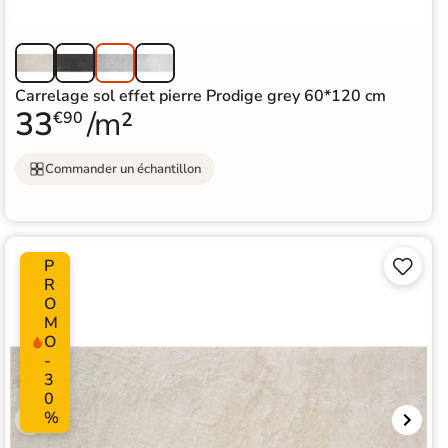
Carrelage sol effet pierre Prodige grey 60*120 cm
33
/m²
€90
Commander un échantillon
P


R
O
M
O
-
3
0
%