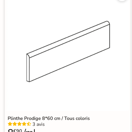
Recevez vos
échantillons chez
vous
en
quelques jours
* Seuls les frais
d'expédition vous
seront facturés
—
et remboursés
intégralement
sur
votre future
commande
Demander mes
échantillons
gratuits
Plinthe Prodige 8*60 cm / Tous coloris
3 avis
€90