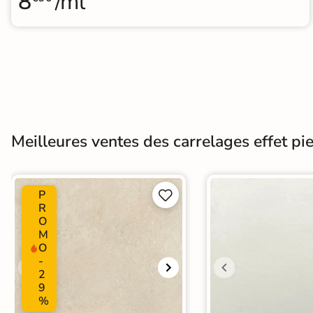
8
/ml
Meilleures ventes des carrelages effet pie
P


R
O
M
O
-
2
9
%