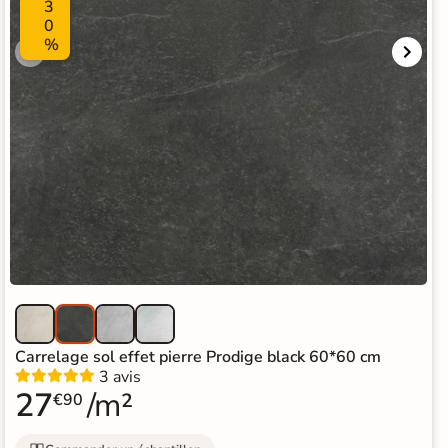
3
0
%
Carrelage sol effet pierre Prodige black 60*60 cm
3 avis
27
/m²
€90