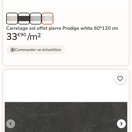
Carrelage sol effet pierre Prodige white 60*120 cm
33
/m²
€90
Commander un échantillon

