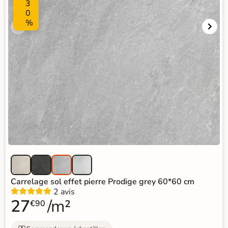
3
0
%
Carrelage sol effet pierre Prodige grey 60*60 cm
2 avis
27
/m²
€90