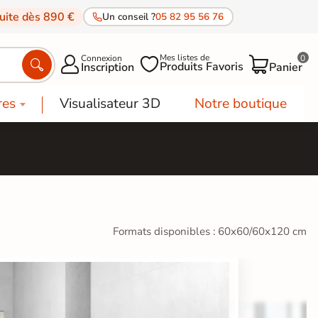
tuite dès 890 €
Un conseil ?
05 82 95 56 76
Mes listes de
Connexion
0




Produits Favoris
Inscription
Panier
res
Visualisateur 3D
Notre boutique
Formats disponibles : 60x60/60x120 cm