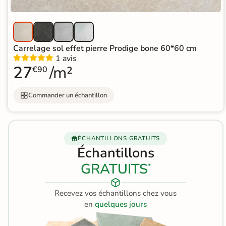
Terre
cuite &
tomette
Carrelage sol effet pierre Prodige bone 60*60 cm
1 avis
27
/m²
Parement
€90
mural
Commander un échantillon
intérieur
PAR FORME &
ÉCHANTILLONS GRATUITS
DIMENSION
Échantillons
Carrelage
GRATUITS
*
hexagonal
Recevez vos échantillons chez vous
Carrelage très
en
quelques jours
grand format