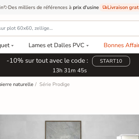
in
Des milliers de références à
prix d'usine
Livraison gra
quet
Lames et Dalles PVC
Bonnes Affai
-10% sur tout avec le code :
START10
13h 31m 44s
pierre naturelle
Série Prodige