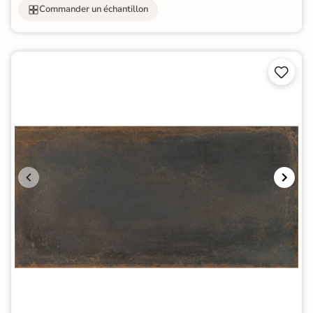
Commander un échantillon

