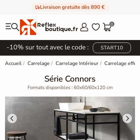
Livraison gratuite dès 890 €
0



-10% sur tout avec le code :
START10
Accueil
Carrelage
Carrelage Intérieur
Carrelage effet
Série Connors
Formats disponibles : 60x60/60x120 cm