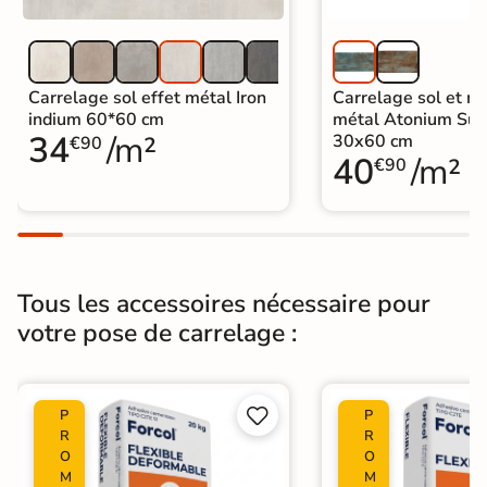
Carrelage sol effet métal Iron
Carrelage sol et mu
indium 60*60 cm
métal Atonium Su
34
/m²
30x60 cm
€90
40
/m²
€90
Tous les accessoires nécessaire pour
votre pose de carrelage :


P
P
R
R
O
O
M
M