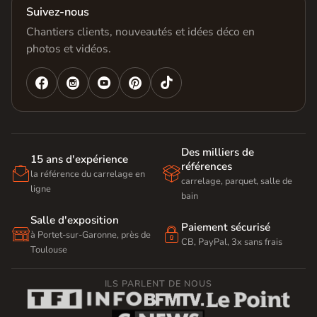
Suivez-nous
Chantiers clients, nouveautés et idées déco en
photos et vidéos.




Des milliers de
15 ans d'expérience
références


la référence du carrelage en
carrelage, parquet, salle de
ligne
bain
Salle d'exposition
Paiement sécurisé


à Portet-sur-Garonne, près de
CB, PayPal, 3x sans frais
Toulouse
ILS PARLENT DE NOUS