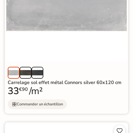
Carrelage sol effet métal Connors silver 60x120 cm
33
/m²
€90
Commander un échantillon

