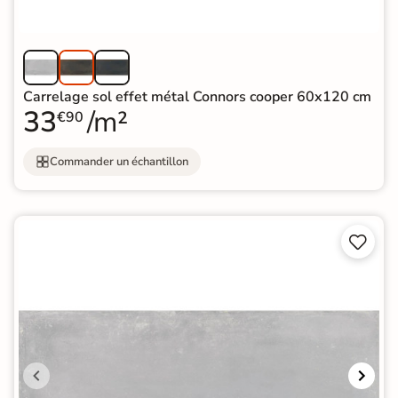
Carrelage sol effet métal Connors cooper 60x120 cm
33
/m²
€90
Commander un échantillon

