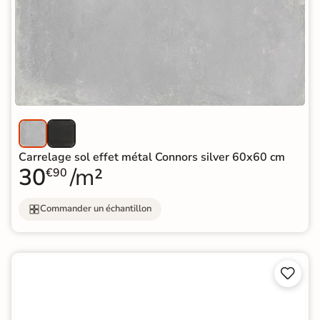
Carrelage sol effet métal Connors silver 60x60 cm
30
/m²
€90
Commander un échantillon

