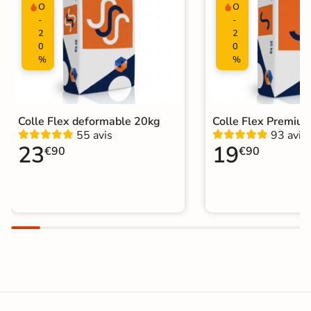
O
O
-
-
2
2
0
0
%
%
Colle Flex deformable 20kg
Colle Flex Premiu
55 avis
93 avis
23
19
€90
€90