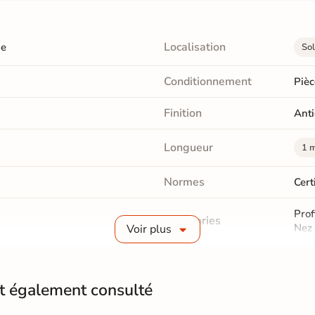
Localisation
ge
Sol
Conditionnement
Pièc
Finition
Anti
Longueur
1 m
Normes
Cert
Prof
Catégories
Nez 
Voir plus
nt également consulté