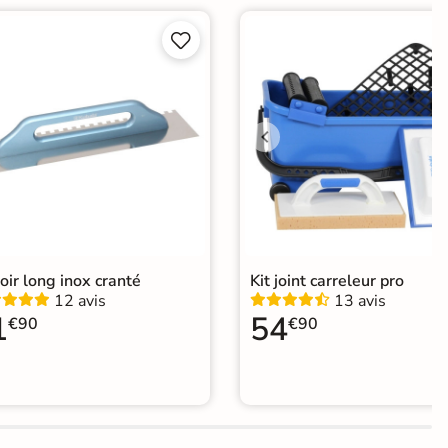


oir long inox cranté
Kit joint carreleur pro
12 avis
13 avis
1
54
€90
€90