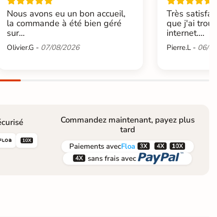
Nous avons eu un bon accueil,
Très satisfai
la commande à été bien géré
que j'ai trou
sur...
internet....
Olivier.G -
07/08/2026
Pierre.L -
06/08
Commandez maintenant, payez plus
curisé
tard





Paiements
avec
Floa


sans frais avec