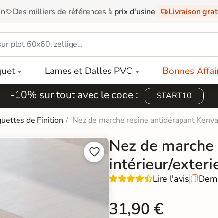
in
Des milliers de références à
prix d'usine
Livraison gra
quet
Lames et Dalles PVC
Bonnes Affai
-10% sur tout avec le code :
START10
uettes de Finition
Nez de marche résine antidérapant Kenya 
Nez de marche 


intérieur/exteri
Lire l'avis
Dema

31,90 €