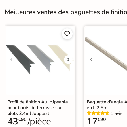
En une ou plusieurs fois
Meilleures ventes des baguettes de finitio
grâce à nos nombreuses
solutions de paiement


Paiement
Données
Confidentialité
100%
cryptées
garantie
sécurisé
Livraison rapide et soignée
En savoir plus
Profil de finition Alu clipsable
Baguette d'angle A
pour bords de terrasse sur
en L 2,5ml
plots 2,4ml Jouplast
1 avis
43
/pièce
17
€90
€90