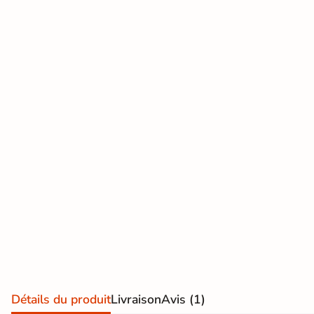
effet
d'expédition vous
seront facturés
—
pierre
et remboursés
intégralement
sur
naturelle
votre future
commande
Carrelage
effet
Demander mes
échantillons
béton
gratuits
Carrelage
effet
métal
Carrelage
moderne
Carrelage
Détails du produit
Livraison
Avis
(1)
effet