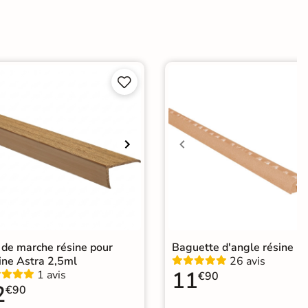


 de marche résine pour
Baguette d'angle résine 2
ine Astra 2,5ml
26 avis
11
1 avis
€90
2
€90