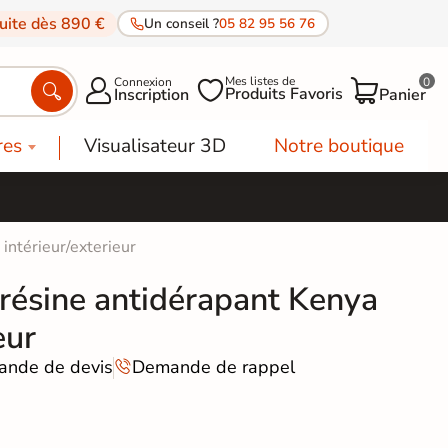
tuite dès 890 €
Un conseil ?
05 82 95 56 76
Mes listes de
Connexion
0




Produits Favoris
Inscription
Panier
res
Visualisateur 3D
Notre boutique
intérieur/exterieur
résine antidérapant Kenya
eur
nde de devis
Demande de rappel
