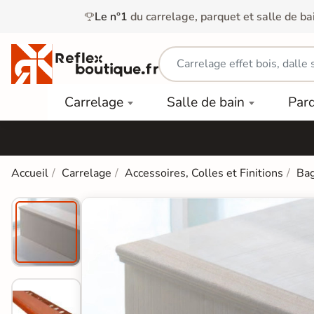
Le n°1
du carrelage, parquet et salle de ba
Carrelage
Mobilier
Parquet
Carrelage
Salle de bain
Par
Intérieur
et
Stratifié
squ'à
50%
Vasque
Carrelage
Parquet
PAR
Extérieur
Contrecollé
TYPE
Douche
relages
Accueil
Carrelage
Accessoires, Colles et Finitions
Bag
Dalle
Lames
aïences
Terrasse
Baignoires
PAR
PVC
Sur Plot
et Balnéos
squ'à
COULEUR
40%
Carrelage
Dalles
WC
Salle de
Stratifié
PVC
Bain
Bois
Carrelage
quets
Lames
Colle &
Salle de
ols
clair
Finition
Bain
tifiés