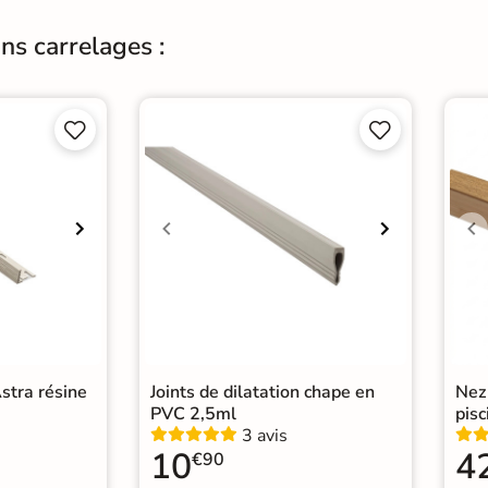
ns carrelages :




stra résine
Joints de dilatation chape en
Nez
PVC 2,5ml
pisc
3 avis
10
4
€90