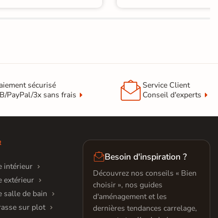

aiement sécurisé
Service Client
B/PayPal/3x sans frais
Conseil d'experts
R

Besoin d'inspiration ?
 intérieur
Découvrez nos conseils « Bien
 extérieur
choisir », nos guides
 salle de bain
d'aménagement et les
rasse sur plot
dernières tendances carrelage,