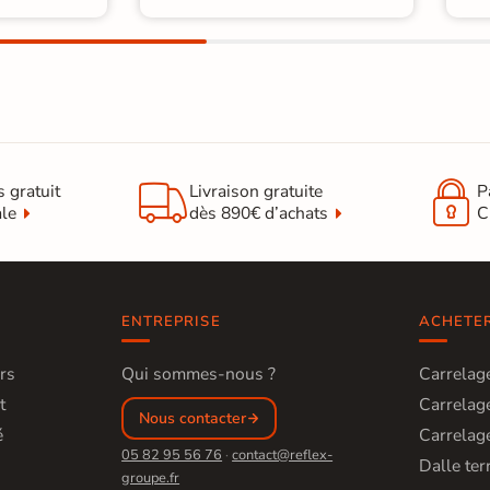


s gratuit
Livraison gratuite
P
ale
dès 890€ d’achats
C
ENTREPRISE
ACHETE
rs
Qui sommes-nous ?
Carrelage
t
Carrelage
Nous contacter
é
Carrelage
05 82 95 56 76
·
contact@reflex-
Dalle ter
groupe.fr