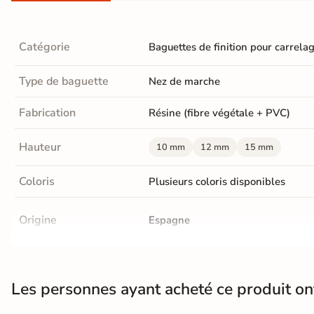
Terre
cuite &
Catégorie
Baguettes de finition pour carrela
tomette
Type de baguette
Nez de marche
Parement
Fabrication
Résine (fibre végétale + PVC)
mural
intérieur
Hauteur
10 mm
12 mm
15 mm
PAR FORME &
Coloris
Plusieurs coloris disponibles
DIMENSION
Carrelage
Origine
Espagne
hexagonal
Carrelage très
Les personnes ayant acheté ce produit o
grand format