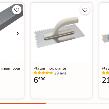




minium pour
Platoir inox cranté
Plat
29 avis
6
2
€90