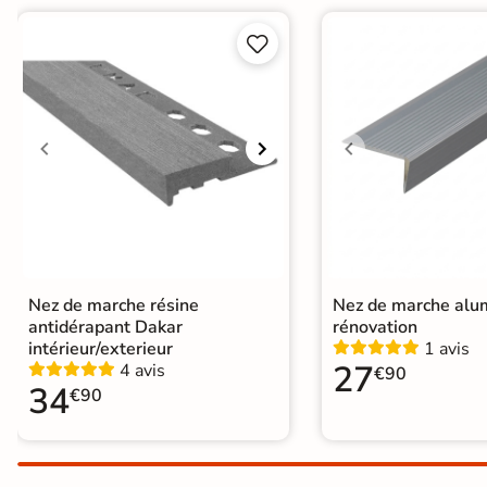
Carrelage extra fin


Voir tous les
formats
PAR FINITION
Carrelage poli /
semi-poli
Carrelage brillant
Nez de marche résine
Nez de marche alu
Échantillons gratuits
antidérapant Dakar
rénovation
intérieur/exterieur
1 avis
27
4 avis
€90
PAIEMENT SÉCURISÉ
34
€90
Payez comme
il vous plaira