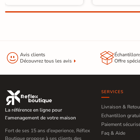


Avis clients
Échantillon
Découvrez tous les avis
Offre spéci
SERVICES

Livraison & Retou
La référence en ligne pour
Echantillon gratui
l'amenagement de votre maison
Paiement sécuris
Fort de ses 15 ans d’experience, Réflex
Faq & Aide
Boutique propose à ses clients des