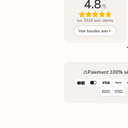
4.8
/5

sur 3320 avis clients
Voir tous
les avis
Paiement 100% sé



