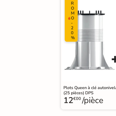
R
Terre
O
M
cuite &
O
-
tomette
2
0
Parement
%
mural
intérieur
PAR FORME &
DIMENSION
Carrelage
Plots Queen à clé autoniv
hexagonal
(25 pièces) DPS
12
/pièce
€00
Carrelage très
grand format