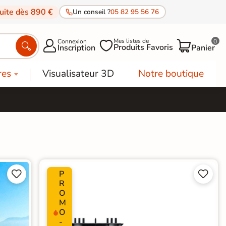
tuite dès 890 €
Un conseil ?
05 82 95 56 76
Mes listes de
Connexion
0




Produits Favoris
Inscription
Panier
res
Visualisateur 3D
Notre boutique
P




R
O
M
O
-