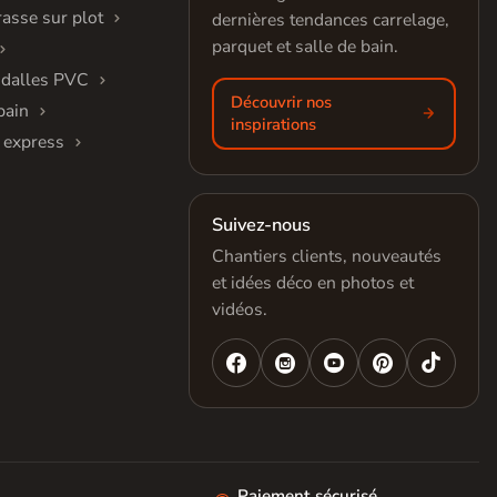
rasse sur plot
dernières tendances carrelage,
parquet et salle de bain.
 dalles PVC
Découvrir nos
bain
inspirations
 express
Suivez-nous
Chantiers clients, nouveautés
et idées déco en photos et
vidéos.




Paiement sécurisé