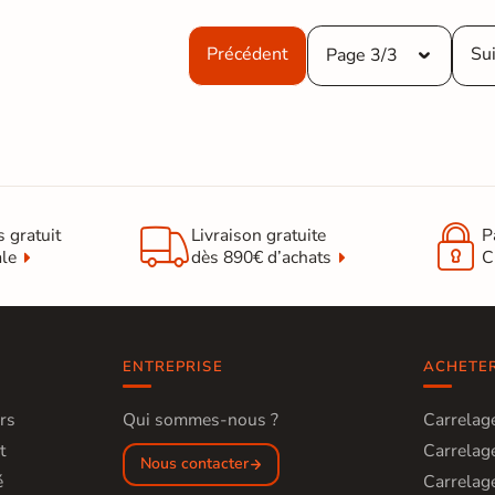
Précédent
Su
Page 3/3


s gratuit
Livraison gratuite
P
ale
dès 890€ d’achats
C
ENTREPRISE
ACHETE
rs
Qui sommes-nous ?
Carrelage
t
Carrelage
Nous contacter
é
Carrelage