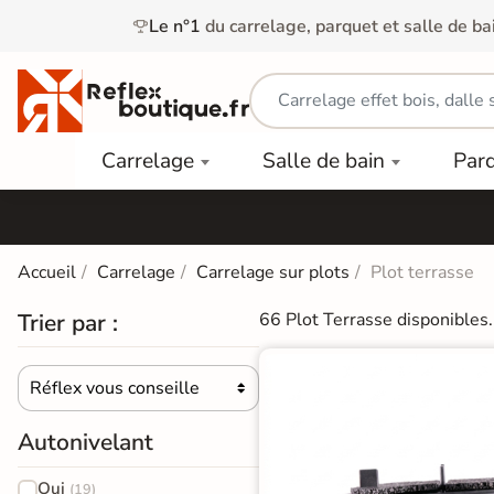
Le n°1
du carrelage, parquet et salle de ba
Carrelage
Mobilier
Parquet
Carrelage
Salle de bain
Par
Intérieur
et
Stratifié
squ'à
50%
Vasque
Carrelage
Parquet
PAR
Extérieur
Contrecollé
TYPE
Douche
relages
Accueil
Carrelage
Carrelage sur plots
Plot terrasse
Dalle
Lames
aïences
Terrasse
Baignoires
Trier par :
66 Plot Terrasse disponibles.
PAR
PVC
Sur Plot
et Balnéos
squ'à
COULEUR
40%
Carrelage
Dalles
WC
Réflex vous conseille
Salle de

Stratifié
PVC
Bain
Bois
Carrelage
quets
Autonivelant
Lames
Colle &
Salle de
ols
clair
Finition
Bain
Oui
tifiés
(19)