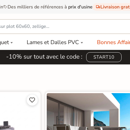
in
Des milliers de références à
prix d'usine
Livraison gra
quet
Lames et Dalles PVC
Bonnes Affai
-10% sur tout avec le code :
START10

