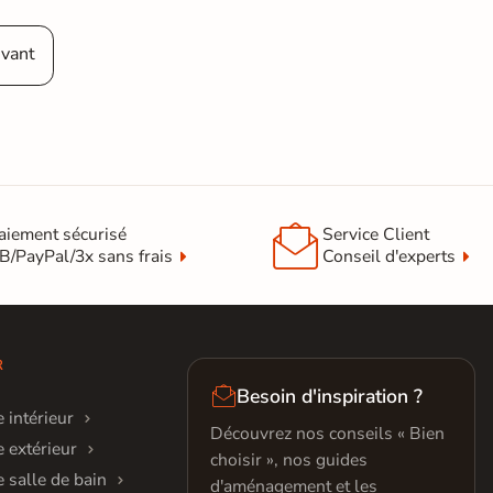
ivant

aiement sécurisé
Service Client
B/PayPal/3x sans frais
Conseil d'experts
R

Besoin d'inspiration ?
 intérieur
Découvrez nos conseils « Bien
 extérieur
choisir », nos guides
 salle de bain
d'aménagement et les