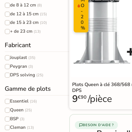
PVC
de 8 à 12 cm
O
(8)
Terrazzo
salle de
standard
Foncé
-
de 12 à 15 cm
(15)
/ Granito
bain
2
Stratifié
0
de 15 à 23 cm
(10)
Accessoires pour la pose de sols souples
%
Carrelage
Accessoires
Lame
+ de 23 cm
(13)
imitation
large
Fabricant
travertin
XXL
Jouplast
(35)
Carrelage
Stratifié
Peygran
(3)
imitation
Spécial
BON PLAN
DPS solving
(25)
Livraison
parquet
Salle de
Plots Queen à clé 368/568
Gamme de plots
OFFERTE
DPS
Bain
Carrelage
9
/pièce
€90
Essentiel
En France
(16)
effet
Accessoires pour la pose de parquets et stratifiés
métropolitaine
Queen
(25)
marbre
à partir de
BSP
(3)
890€
d'achat
Carrelage
BESOIN D'AIDE ?
Cleman
(13)