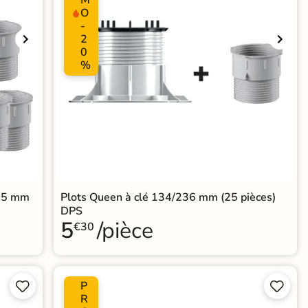
O
-
2
0
%
575 mm
Plots Queen à clé 134/236 mm (25 pièces)
DPS
5
/pièce
€30
P




R