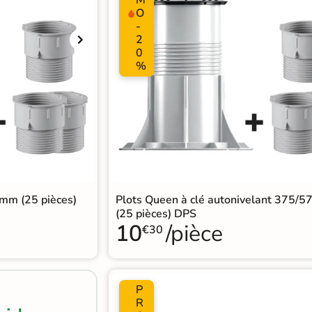
O
-
2
0
%
 mm (25 pièces)
Plots Queen à clé autonivelant 375/
(25 pièces) DPS
10
/pièce
€30
P
R