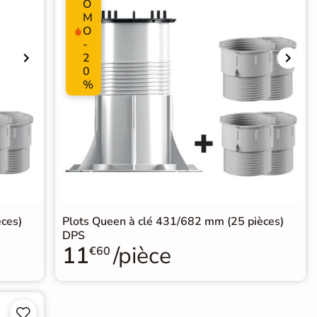
O
M
O
-
2
0
%
èces)
Plots Queen à clé 431/682 mm (25 pièces)
DPS
11
/pièce
€60

