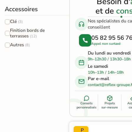
Besoin d'
effet
Accessoires
et de
cons
pierre
En savoir
Nos spécialistes du c
Clé
naturelle
(3)
plus
conseillent
Finition bords de
Carrelage
terrasses
(12)
05 82 95 56 7
effet
Appel non surtaxé
Autres
(8)
Du lundi au vendredi
béton
9h–12h30 / 13h30–18h
Le samedi
Carrelage
10h–13h / 14h–18h
effet
Par e-mail
contact@reflex-groupe.f
métal
Carrelage
Conseils
Projets
Ai
personnalisés
sur-mesure
ca
moderne
Carrelage
P
effet