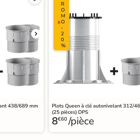
R
O
M
O
-
2
0
%
elant 438/689 mm
Plots Queen à clé autonivelant 312/
(25 pièces) DPS
8
/pièce
€60