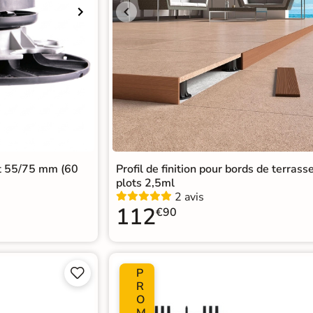
nt 55/75 mm (60
Profil de finition pour bords de terrass
plots 2,5ml
2 avis
112
€90
P


R
O
M