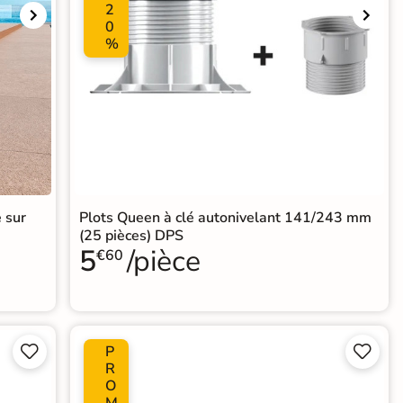
2
0
%
e sur
Plots Queen à clé autonivelant 141/243 mm
(25 pièces) DPS
5
/pièce
€60
P




R
O
M