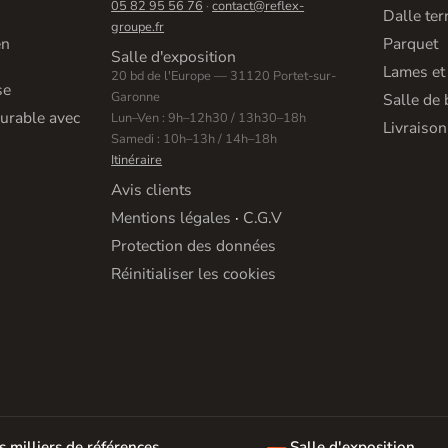
05 82 95 56 76
·
contact@reflex-
Dalle ter
groupe.fr
en
Parquet
Salle d'exposition
Lames et
20 bd de l'Europe — 31120 Portet-sur-
se
Garonne
Salle de 
urable avec
Lun–Ven : 9h–12h30 / 13h30–18h
Livraison
Samedi : 10h–13h / 14h–18h
Itinéraire
Avis clients
Mentions légales
·
C.G.V
Protection des données
Réinitialiser les cookies
s milliers de références
Salle d'exposition