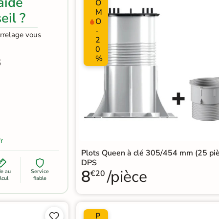
aide
O
M
eil ?
O
-
arrelage vous
2
0
%
6
r
Plots Queen à clé 305/454 mm (25 pi
DPS
8
/pièce
de au
Service
€20
lcul
fiable
P

