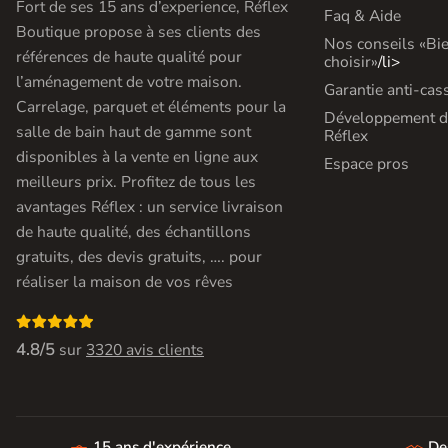
Fort de ses 15 ans d’experience, Réflex
Faq & Aide
En une ou plusieurs fois
Boutique propose à ses clients des
grâce à nos nombreuses
Nos conseils «Bi
références de haute qualité pour
solutions de paiement
choisir»
/li>
l’aménagement de votre maison.
Garantie anti-cas
Carrelage, parquet et éléments pour la
Développement d
salle de bain haut de gamme sont
Réflex
disponibles à la vente en ligne aux
Espace pros
meilleurs prix. Profitez de tous les
Paiement
Données
Confidentialité
100%
cryptées
garantie
avantages Réflex : un service livraison
sécurisé
de haute qualité, des échantillons
Livraison rapide et soignée
gratuits, des devis gratuits, …. pour
En savoir plus
réaliser la maison de vos rêves

4.8/5
sur
3320 avis clients
15 ans d'expérience
De