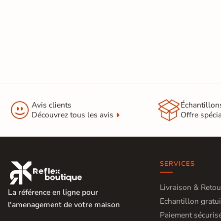
Carrelage extra fin
Voir tous les
formats
PAR FINITION
Carrelage poli /
semi-poli


Avis clients
Échantillon
Découvrez tous les avis
Offre spéci
Carrelage brillant
Échantillons gratuits
SERVICES

PAIEMENT SÉCURISÉ
Payez comme
Livraison & Retou
La référence en ligne pour
Echantillon gratui
il vous plaira
l'amenagement de votre maison
Paiement sécuris