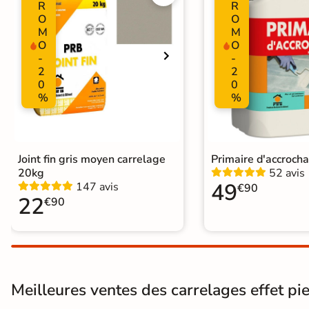
R
R
O
O
Conditionnement
Boite
M
M
O
O
Pose
Coller
-
-
2
2
0
0
Normes
Certification CE
%
%
Carrelage effet pierre intérieur
|
C
Carrelage Gris
|
Carrelage intérieu
Catégories
Carrelage sol cuisine
|
Carrelage 
Joint fin gris moyen carrelage
Primaire d'accroch
Carrelage Chambre
|
Carrelage 
20kg
52 avis
49
147 avis
€90
22
€90
Meilleures ventes des carrelages effet pie