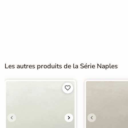
Terre
cuite &
tomette
Parement
mural
intérieur
Les autres produits de la Série Naples
PAR FORME &
DIMENSION


Carrelage
hexagonal
Carrelage très
grand format