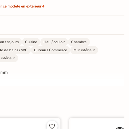
ir ce modèle en extérieur
on / séjours
Cuisine
Hall / couloir
Chambre
le de bains / WC
Bureau / Commerce
Mur intérieur
 intérieur
 mm
ate
ui

