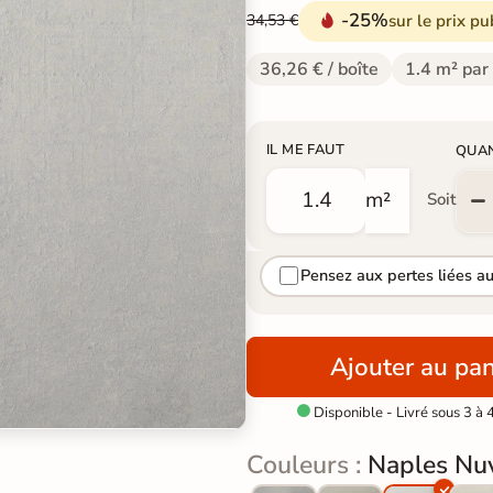
-25%
sur le prix pu
34,53 €
36,26 € / boîte
1.4 m² par
IL ME FAUT
QUA
m²
Soit
Pensez aux pertes liées a
Ajouter au pan
Disponible - Livré sous 3 à 

Couleurs :
Naples Nu