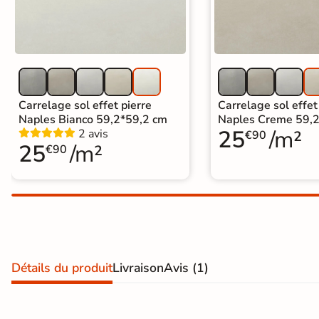
Carrelage extra fin
Voir tous les
formats
PAR FINITION
Carrelage sol effet pierre
Carrelage sol effet
Naples Bianco 59,2*59,2 cm
Naples Creme 59,
Carrelage poli /
25
/m²
2 avis
€90
25
/m²
semi-poli
€90
Carrelage brillant
Échantillons gratuits
ÉCHANTILLONS
GRATUITS
Détails du produit
Livraison
Avis
(1)
Échantillons
GRATUITS
*