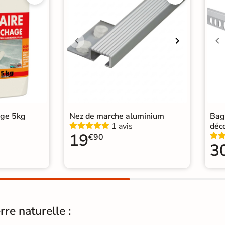
Choix
1er 
Support
Ch
Origine
Esp
arrelage 60x60
|
r / extérieur identique
|
salon moderne
|
age 5kg
Nez de marche aluminium
Bag
WC
1 avis
déc
19
€90
3
rre naturelle :