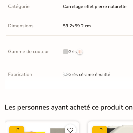
Catégorie
Carrelage effet pierre naturelle
Recevez vos
échantillons chez
vous
Dimensions
59.2x59.2 cm
en
quelques jours
Gamme de couleur
Gris
* Seuls les frais
d'expédition vous
seront facturés
—
et remboursés
Fabrication
Grès cérame émaillé
intégralement
sur
votre future
Résistance à l'usure
Gr4 - Très résistant
commande
Bords
rectifié
Demander mes
Les personnes ayant acheté ce produit o
échantillons
Surface
Lisse
gratuits
Pièce humides
Oui
P
P

