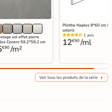
Plinthe Naples 8*60 cm / 
coloris
1 avis
elage sol effet pierre
12
/ml
€90
les Cenere 59,2*59,2 cm
5
/m²
€90
Voir tous les produits de la série