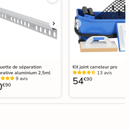
Choix
ape
Ancien carrelage
agne
uette de séparation
Kit joint carreleur pro
orative aluminium 2,5ml
13 avis
54
9 avis
€90
0
€90