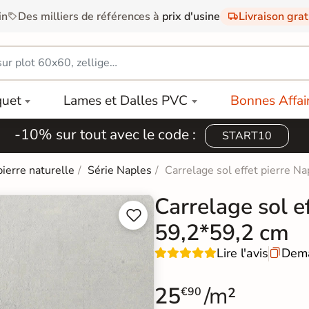
in
Des milliers de références à
prix d'usine
Livraison gra
quet
Lames et Dalles PVC
Bonnes Affai
-10% sur tout avec le code :
START10
pierre naturelle
Série Naples
Carrelage sol effet pierre 
Carrelage sol e


59,2*59,2 cm
Lire l'avis
Dema

25
/m²
€90