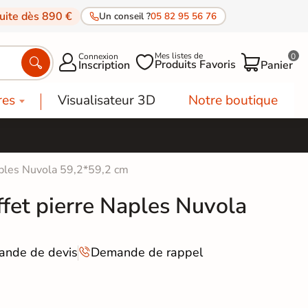
tuite dès 890 €
Un conseil ?
05 82 95 56 76
Mes listes de
Connexion
0




Produits Favoris
Inscription
Panier
res
Visualisateur 3D
Notre boutique
Naples Nuvola 59,2*59,2 cm
ffet pierre Naples Nuvola
nde de devis
Demande de rappel
