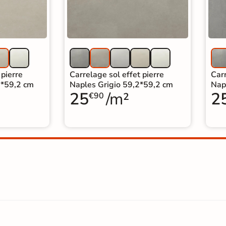
 pierre
Carrelage sol effet pierre
Carr
2*59,2 cm
Naples Grigio 59,2*59,2 cm
Nap
25
/m²
2
€90