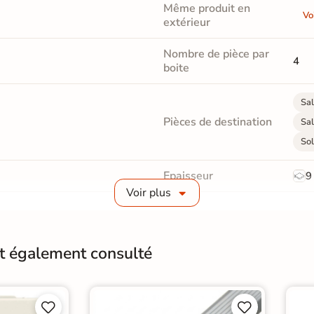
Même produit en
Vo
extérieur
Nombre de pièce par
4
boite
Sal
Pièces de destination
Sal
Sol
Epaisseur
9
Voir plus
Masse colorée
Non
Finition
M
nt également consulté
Résistant au Gel
Oui
Plancher Chauffant
O



