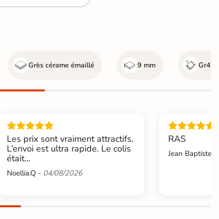
Grès cérame émaillé
9 mm
Gr4 - 
Les prix sont vraiment attractifs.
RAS
L’envoi est ultra rapide. Le colis
Jean Baptiste.L
était...
Noellia.Q -
04/08/2026