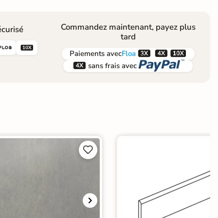
Commandez maintenant, payez plus
curisé
tard





Paiements
avec
Floa


sans frais avec

