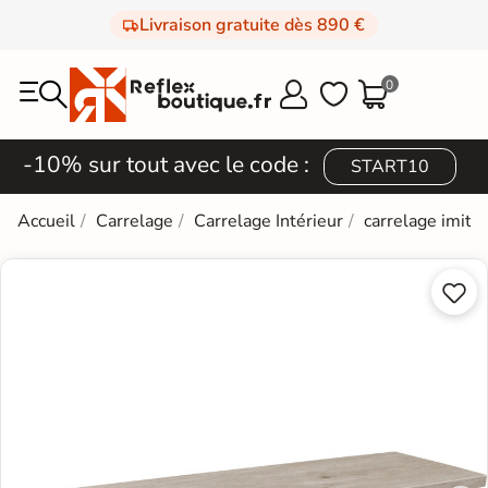
Livraison gratuite dès 890 €
0



-10% sur tout avec le code :
START10
Accueil
Carrelage
Carrelage Intérieur
carrelage imita

