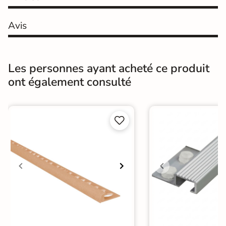
Pose
Coller
Avis
Support
Chape
Ancien carrelage
Origine
Espagne
Les personnes ayant acheté ce produit
ont également consulté

