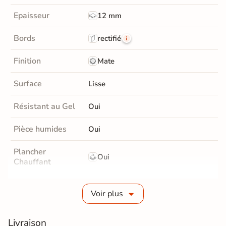
Epaisseur
12 mm
Bords
rectifié
Finition
Mate
Surface
Lisse
Résistant au Gel
Oui
Pièce humides
Oui
Plancher
Oui
Chauffant
Conditionnement
Boite
Voir plus
Choix
1er Choix
Livraison