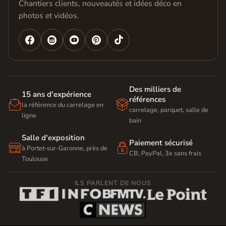
Chantiers clients, nouveautés et idées déco en
photos et vidéos.




Des milliers de
15 ans d'expérience
références


la référence du carrelage en
carrelage, parquet, salle de
ligne
bain
Salle d'exposition
Paiement sécurisé


à Portet-sur-Garonne, près de
CB, PayPal, 3x sans frais
Toulouse
ILS PARLENT DE NOUS