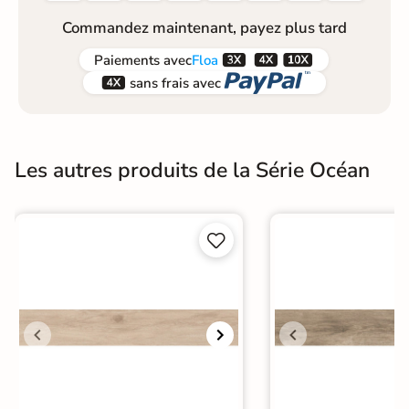
Commandez maintenant, payez plus tard



Paiements
avec
Floa


sans frais avec
Les autres produits de la Série Océan

