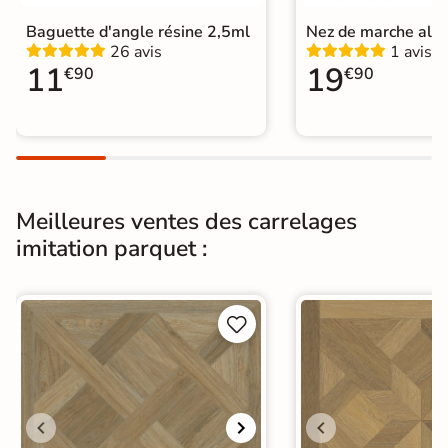
Baguette d'angle résine 2,5ml
Nez de marche alu
26 avis
1 avis
11
19
€90
€90
Meilleures ventes des carrelages
imitation parquet :

