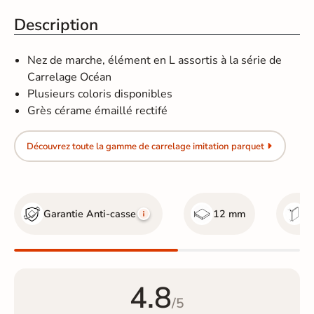
Description
Nez de marche, élément en L assortis à la série de
Carrelage Océan
Plusieurs coloris disponibles
Grès cérame émaillé rectifé
Découvrez toute la gamme de carrelage imitation parquet
Garantie Anti-casse
12 mm
re
4.8
/5