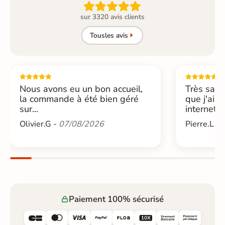

sur 3320 avis clients
Tous
les avis
Nous avons eu un bon accueil,
Très sati
la commande à été bien géré
que j'ai 
sur...
internet....
Olivier.G -
07/08/2026
Pierre.L -
Paiement 100% sécurisé





