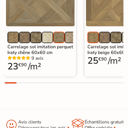
Carrelage sol imitation parquet
Carrelage sol imita
Iraty chêne 60x60 cm
Iraty beige 60x60 
25
/m²
9 avis
€90
23
/m²
€90


Avis clients
Échantillons gratuit
Découvrez tous les avis
Offre spéciale