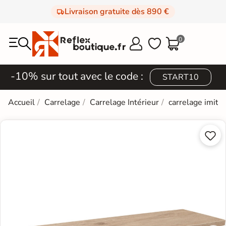
Livraison gratuite dès 890 €
0



-10% sur tout avec le code :
START10
Accueil
Carrelage
Carrelage Intérieur
carrelage imita

