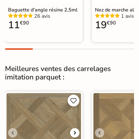
Baguette d'angle résine 2,5ml
Nez de marche alu
26 avis
1 avis
11
19
€90
€90
Meilleures ventes des carrelages
imitation parquet :

