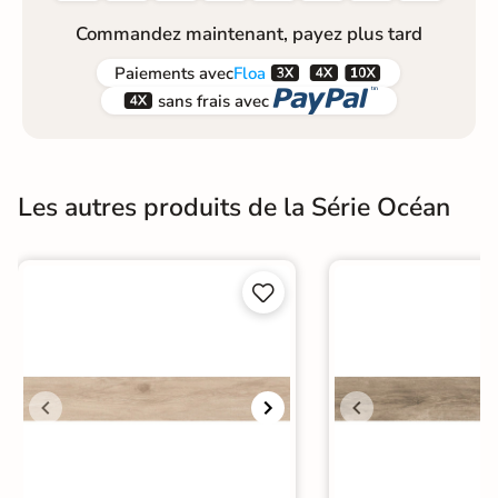
Commandez maintenant, payez plus tard



Paiements
avec
Floa


sans frais avec
Les autres produits de la Série Océan

