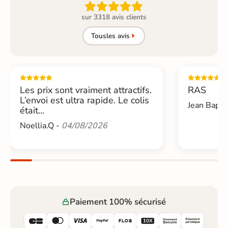

sur 3318 avis clients
Tous
les avis
Les prix sont vraiment attractifs.
RAS
L’envoi est ultra rapide. Le colis
Jean Bapti
était...
Noellia.Q -
04/08/2026
Paiement 100% sécurisé





