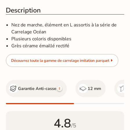
Description
Nez de marche, élément en L assortis à la série de
Carrelage Océan
Plusieurs coloris disponibles
Grès cérame émaillé rectifé
Découvrez toute la gamme de carrelage imitation parquet
Garantie Anti-casse
12 mm
re
4.8
/5