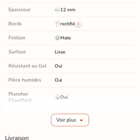
Epaisseur
12 mm
Bords
rectifié
Finition
Mate
Surface
Lisse
Résistant au Gel
Oui
Pièce humides
Oui
Plancher
Oui
Chauffant
Conditionnement
Boite
Voir plus
Choix
1er Choix
Livraison