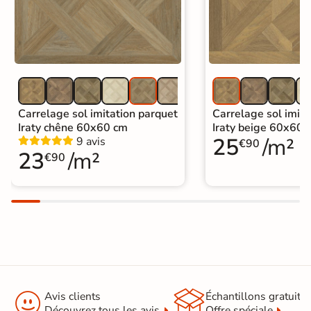
Carrelage sol imitation parquet
Carrelage sol imita
Iraty chêne 60x60 cm
Iraty beige 60x60 
25
/m²
9 avis
€90
23
/m²
€90


Avis clients
Échantillons gratuit
Découvrez tous les avis
Offre spéciale