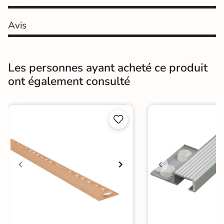
Pose
Coller
Avis
Support
Chape
Ancien carrelage
Origine
Espagne
Les personnes ayant acheté ce produit
ont également consulté

