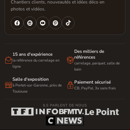
Chantiers clients, nouveautés et idées déco en
photos et vidéos.




Des milliers de
15 ans d'expérience
références


la référence du carrelage en
carrelage, parquet, salle de
ligne
bain
Salle d'exposition
Paiement sécurisé


à Portet-sur-Garonne, près de
CB, PayPal, 3x sans frais
Toulouse
ILS PARLENT DE NOUS