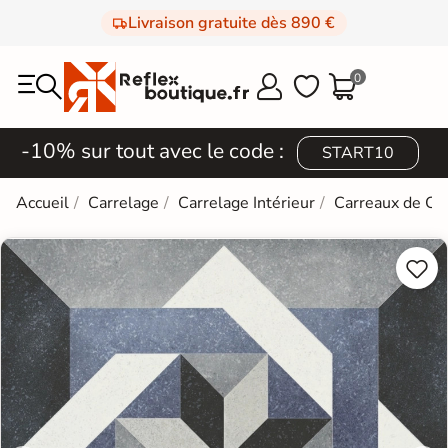
Livraison gratuite dès 890 €
0



-10% sur tout avec le code :
START10
Accueil
Carrelage
Carrelage Intérieur
Carreaux de Ci

