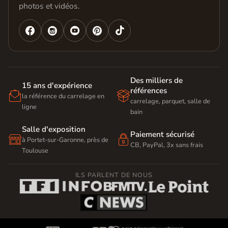
photos et vidéos.




Des milliers de
15 ans d'expérience
références


la référence du carrelage en
carrelage, parquet, salle de
ligne
bain
Salle d'exposition
Paiement sécurisé


à Portet-sur-Garonne, près de
CB, PayPal, 3x sans frais
Toulouse
ILS PARLENT DE NOUS