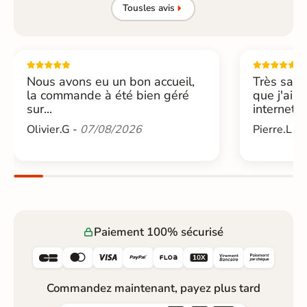
Tous
les avis
Nous avons eu un bon accueil,
Très sati
la commande à été bien géré
que j'ai 
sur...
internet....
Olivier.G -
07/08/2026
Pierre.L -
Paiement 100% sécurisé






Commandez maintenant, payez plus tard