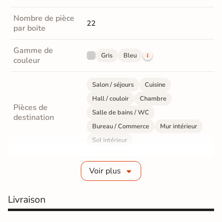
Nombre de pièce
22
par boite
Gamme de
Gris
Bleu
couleur
Salon / séjours
Cuisine
Hall / couloir
Chambre
Pièces de
Salle de bains / WC
destination
Bureau / Commerce
Mur intérieur
Sol intérieur
Fabrication
Grès cérame émaillé
Voir plus
Epaisseur
10 mm
Livraison
Résistance à
Gr4 - Très résistant
l'usure