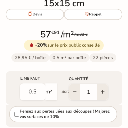
15x15 cm


Devis
Rappel
57
/m²
€91
72,38 €
-20%
sur le prix public conseillé
28,95 € / boîte
0.5 m² par boîte
22 pièces
IL ME FAUT
QUANTITÉ
m²
Soit
Pensez aux pertes liées aux découpes ! Majorez
vos surfaces de 10%