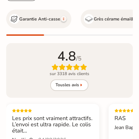
Garantie Anti-casse
Grès cérame émaillé
4.8
/5

sur 3318 avis clients
Tous
les avis
Les prix sont vraiment attractifs.
RAS
L’envoi est ultra rapide. Le colis
Jean Bapti
était...