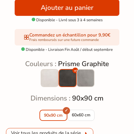
Ajouter au panier
Disponible - Livré sous 3 à 4 semaines

Commandez un échantillon pour 9,90€
Frais remboursés sur une future commande
Disponible - Livraison Fin Août / début septembre

Couleurs :
Prisme Graphite
Dimensions :
90x90 cm
Carrelage sol moderne Prisme G
60x60 cm
90x90 cm
Voir tous les produits de la série