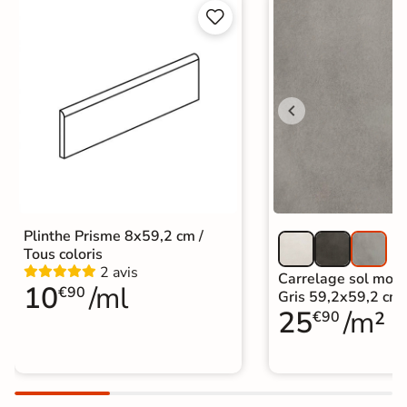


Plinthe Prisme 8x59,2 cm /
Tous coloris
2 avis
Carrelage sol mod
10
/ml
€90
Gris 59,2x59,2 cm
25
/m²
€90