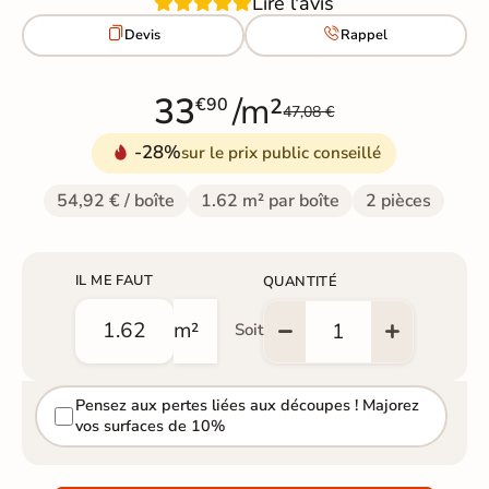
Lire l'avis


Devis
Rappel
33
/m²
€90
47,08 €
-28%
sur le prix public conseillé
54,92 € / boîte
1.62 m² par boîte
2 pièces
IL ME FAUT
QUANTITÉ
m²
Soit
Pensez aux pertes liées aux découpes ! Majorez
vos surfaces de 10%