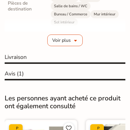
Pièces de
Salle de bains / WC
destination
Bureau / Commerce
Mur intérieur
Sol intérieur
Fabrication
Grès cérame émaillé
Voir plus
Epaisseur
10 mm
Livraison
Résistance à
Gr4 - Très résistant
l'usure
Avis
(1)
Masse colorée
Non
Bords
rectifié
Les personnes ayant acheté ce produit
ont également consulté
Finition
Mate
Surface
Lisse


P
P