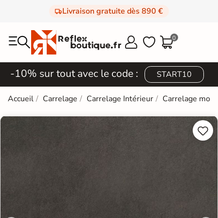
Livraison gratuite dès 890 €
0



-10% sur tout avec le code :
START10
Accueil
Carrelage
Carrelage Intérieur
Carrelage mod

