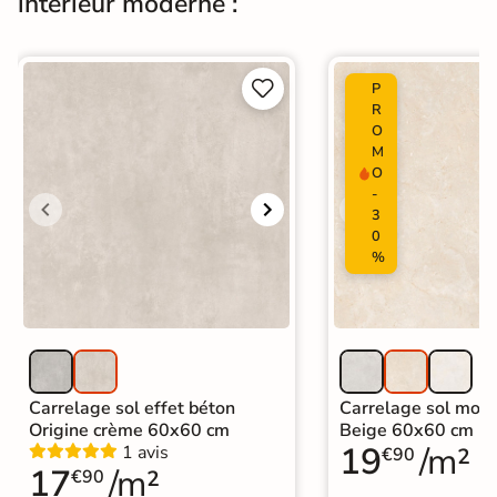
intérieur moderne :
Carrelage grand format et XXL
|
Carrelage 90x90 cm
|
Catégories
Carrelage sol cuisine
|
Carrelage salon moderne
|


P
Carrelage Chambre
|
Carrelage WC
R
O
M
O
-
3
0
%
Carrelage sol effet béton
Carrelage sol mode
Origine crème 60x60 cm
Beige 60x60 cm
19
/m²
1 avis
€90
17
/m²
€90