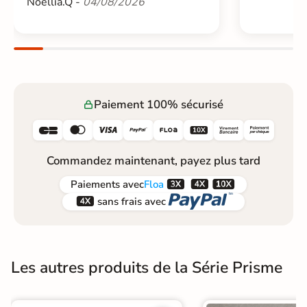
Noellia.Q -
04/08/2026
Paiement 100% sécurisé






Commandez maintenant, payez plus tard



Paiements
avec
Floa


sans frais avec
Les autres produits de la Série Prisme