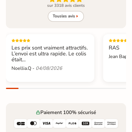
sur 3318 avis clients
Tous
les avis
Les prix sont vraiment attractifs.
RAS
L’envoi est ultra rapide. Le colis
Jean Bapti
était...
Noellia.Q -
04/08/2026
Paiement 100% sécurisé





