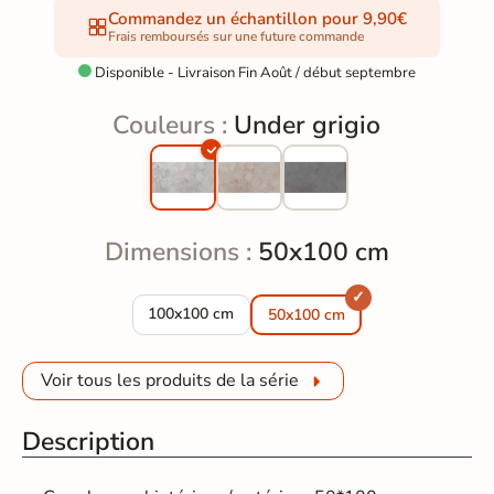
Commandez un échantillon pour 9,90€
Frais remboursés sur une future commande
Disponible - Livraison Fin Août / début septembre

Couleurs :
Under grigio
Dimensions :
50x100 cm
Carrelage fin sol et mur Under grigio 100x100 c
100x100 cm
50x100 cm
Voir tous les produits de la série
Description