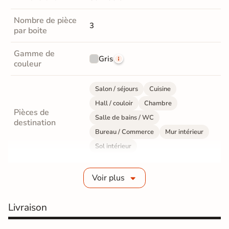
Nombre de pièce
3
par boite
Gamme de
Gris
couleur
Salon / séjours
Cuisine
Hall / couloir
Chambre
Pièces de
Salle de bains / WC
destination
Bureau / Commerce
Mur intérieur
Sol intérieur
Voir plus
Grès cérame pleine masse
Fabrication
Grès cérame fin ≤ 6mm
Livraison
Epaisseur
5,6 mm