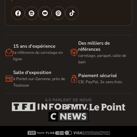




Des milliers de
15 ans d'expérience
références


la référence du carrelage en
carrelage, parquet, salle de
ligne
bain
Salle d'exposition
Paiement sécurisé


à Portet-sur-Garonne, près de
CB, PayPal, 3x sans frais
Toulouse
ILS PARLENT DE NOUS








