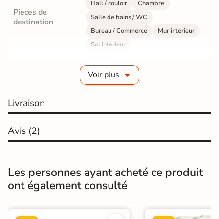
Hall / couloir
Chambre
Pièces de
Salle de bains / WC
destination
Bureau / Commerce
Mur intérieur
Sol intérieur
Fabrication
Grès cérame émaillé
Voir plus
Epaisseur
12 mm
Livraison
Résistance à
Gr4 - Très résistant
l'usure
Avis
(2)
Masse colorée
Oui
Bords
rectifié
Les personnes ayant acheté ce produit
ont également consulté
Finition
Mate
Surface
Lisse