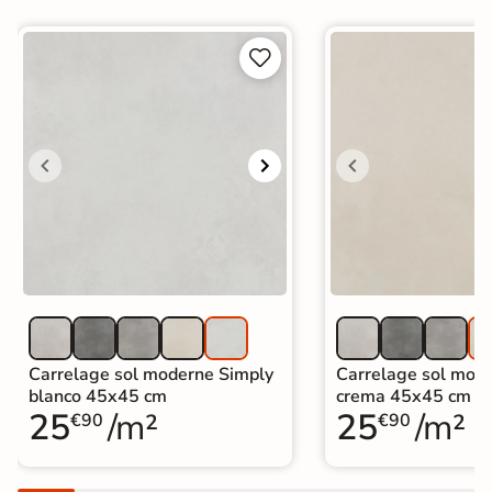


Carrelage sol moderne Simply
Carrelage sol mod
blanco 45x45 cm
crema 45x45 cm
25
/m²
25
/m²
€90
€90