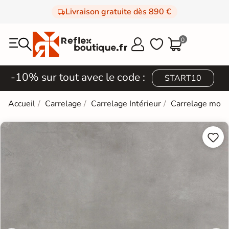
Livraison gratuite dès 890 €
0



-10% sur tout avec le code :
START10
Accueil
Carrelage
Carrelage Intérieur
Carrelage mod

