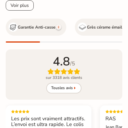
Voir plus
Garantie Anti-casse
Grès cérame émaillé
4.8
/5

sur 3318 avis clients
Tous
les avis
Les prix sont vraiment attractifs.
RAS
L’envoi est ultra rapide. Le colis
Jean Bapti