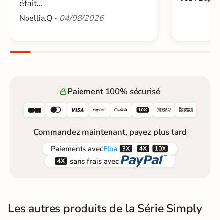
était...
Noellia.Q -
04/08/2026
Paiement 100% sécurisé






Commandez maintenant, payez plus tard



Paiements
avec
Floa


sans frais avec
Les autres produits de la Série Simply