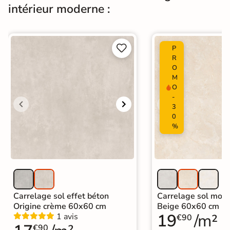
intérieur moderne :
Origine
Espagne
Carrelage design
|


P
Carrelage grand format et XXL
|
R
Carrelage Gris
|
O
Carrelage 100x100 cm
|
Catégories
M
Carrelage Grand format a petits Prix
O
|
Carrelage sol cuisine
|
-
Carrelage salon moderne
|
3
Carrelage Chambre
|
Carrelage WC
0
%
Carrelage sol effet béton
Carrelage sol mode
Origine crème 60x60 cm
Beige 60x60 cm
19
/m²
1 avis
€90
€90