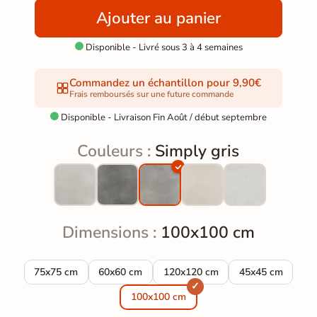
Ajouter au panier
Disponible - Livré sous 3 à 4 semaines

Commandez un échantillon pour 9,90€
Frais remboursés sur une future commande
Disponible - Livraison Fin Août / début septembre

Couleurs :
Simply gris
Dimensions :
100x100 cm
Carrelage sol moderne Simply gris 75x75 cm
Carrelage sol moderne Simply gris 60x60 cm
Carrelage sol moderne Simply gr
Carrelage sol mo
75x75 cm
60x60 cm
120x120 cm
45x45 cm
100x100 cm