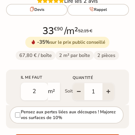
Lire les 2 avis


Devis
Rappel
33
/m²
€90
52,15 €
-35%
sur le prix public conseillé
67,80 € / boîte
2 m² par boîte
2 pièces
IL ME FAUT
QUANTITÉ
m²
Soit
Pensez aux pertes liées aux découpes ! Majorez
vos surfaces de 10%