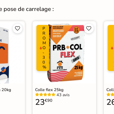
e pose de carrelage :
P




R
O
M
O
-
3
0
%
m 20kg
Colle flex 25kg
Col
43 avis
23
2
€90