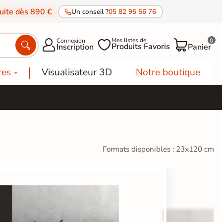
tuite dès 890 €
Un conseil ?
05 82 95 56 76
Mes listes de
Connexion
0




Produits Favoris
Inscription
Panier
res
Visualisateur 3D
Notre boutique
Formats disponibles : 23x120 cm