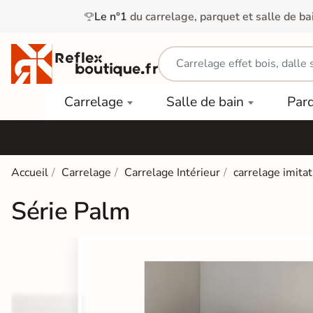
Le n°1
du carrelage, parquet et salle de ba
Carrelage
Mobilier
Parquet
Carrelage
Salle de bain
Par
Intérieur
et
Stratifié
squ'à
50%
Vasque
Carrelage
Parquet
PAR
Extérieur
Contrecollé
TYPE
Douche
relages
Accueil
Carrelage
Carrelage Intérieur
carrelage imita
Dalle
Lames
aïences
Terrasse
Baignoires
Série Palm
PAR
PVC
Sur Plot
et Balnéos
squ'à
COULEUR
40%
Carrelage
Dalles
WC
Salle de
Stratifié
PVC
Bain
Bois
Carrelage
quets
Lames
Colle &
Salle de
ols
clair
Finition
Bain
tifiés