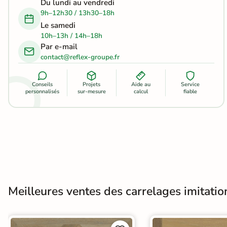
Du lundi au vendredi
Carrelage extra fin
9h–12h30 / 13h30–18h
Le samedi
Voir tous les
10h–13h / 14h–18h
formats
Par e-mail
contact@reflex-groupe.fr
PAR FINITION
Conseils
Projets
Aide au
Service
Carrelage poli /
personnalisés
sur-mesure
calcul
fiable
semi-poli
Carrelage brillant
Échantillons gratuits
Meilleures ventes des carrelages imitatio
BON PLAN