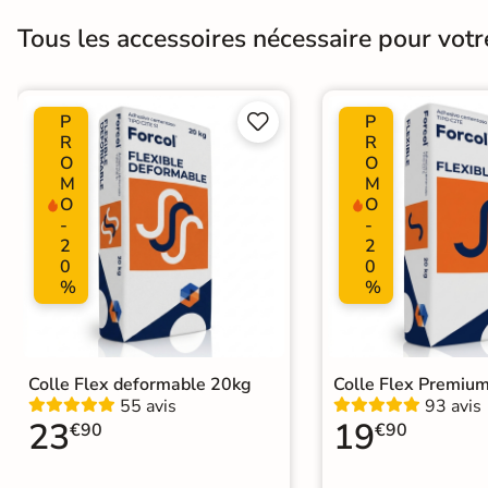
Tous les accessoires nécessaire pour votr
P
P


R
R
O
O
M
M
O
O
-
-
2
2
0
0
%
%
Colle Flex deformable 20kg
Colle Flex Premiu
55 avis
93 avis
23
19
€90
€90