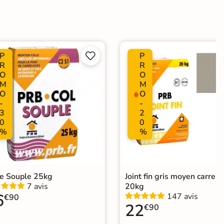
P
P


R
R
O
O
M
M
O
O
-
-
3
2
0
0
%
%
le Souple 25kg
Joint fin gris moyen carrel
7 avis
20kg
6
147 avis
€90
22
€90