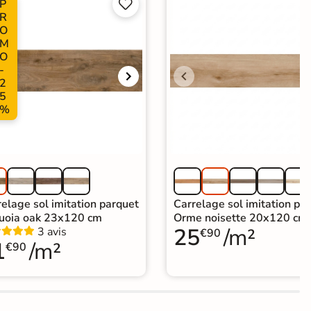
P


R
O
M
O
-
2
5
%
elage sol imitation parquet
Carrelage sol imitation pa
uoia oak 23x120 cm
Orme noisette 20x120 cm
25
/m²
3 avis
€90
1
/m²
€90