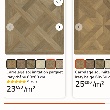


Livraison
OFFERTE
En France
métropolitaine
à partir de
890€
d'achat
En savoir
plus
Carrelage sol imitation parquet
Carrelage sol imita
Iraty chêne 60x60 cm
Iraty beige 60x60 
25
/m²
9 avis
€90
23
/m²
€90