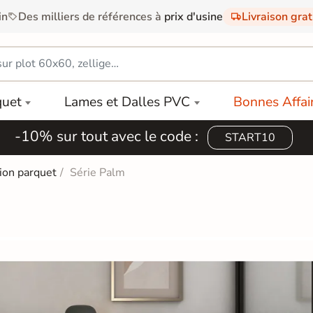
in
Des milliers de références à
prix d'usine
Livraison gra
quet
Lames et Dalles PVC
Bonnes Affai
-10% sur tout avec le code :
START10
tion parquet
Série Palm