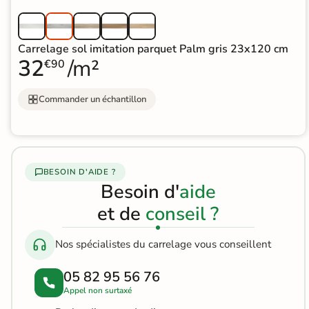
Terre
cuite &
Carrelage sol imitation parquet Palm gris 23x120 cm
32
/m²
€90
tomette
Parement
Commander un échantillon
mural
intérieur
PAR FORME &
BESOIN D'AIDE ?
Besoin d'
aide
DIMENSION
et de
conseil ?
Carrelage
hexagonal
Nos spécialistes du carrelage vous conseillent
Carrelage très
05 82 95 56 76
grand format
Appel non surtaxé