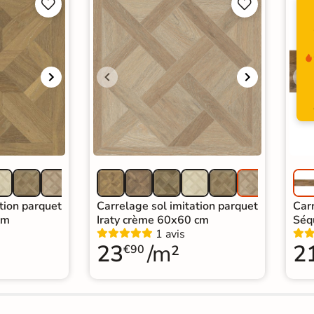




tion parquet
Carrelage sol imitation parquet
Carr
cm
Iraty crème 60x60 cm
Séq
1 avis
23
/m²
2
€90