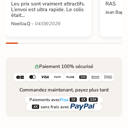
Les prix sont vraiment attractifs.
RAS
L’envoi est ultra rapide. Le colis
Jean Bapti
était...
Noellia.Q -
04/08/2026
Paiement 100% sécurisé






Commandez maintenant, payez plus tard



Paiements
avec
Floa


sans frais avec