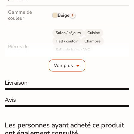
Gamme de
Beige
couleur
Salon / séjours
Cuisine
Hall / couloir
Chambre
Pièces de
Salle de bains / WC
destination
Bureau / Commerce
Mur intérieur
Voir plus
Sol intérieur
Fabrication
Grès cérame émaillé
Livraison
Epaisseur
9 mm
Avis
Résistance à
Gr4 - Très résistant
l'usure
Les personnes ayant acheté ce produit
Masse colorée
Non
ont également consulté