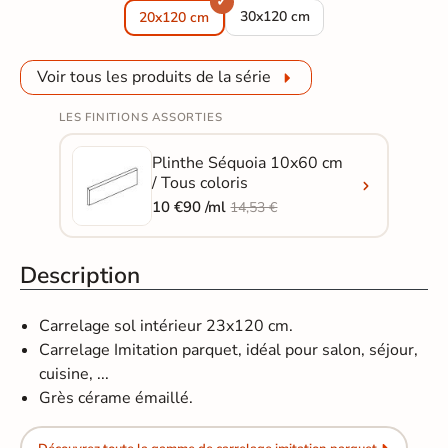
Carrelage sol imitation parque
30x120 cm
20x120 cm
Voir tous les produits de la série
LES FINITIONS ASSORTIES
Plinthe Séquoia 10x60 cm
/ Tous coloris
10 €90 /ml
14,53 €
Description
Carrelage sol intérieur 23x120 cm.
Carrelage Imitation parquet, idéal pour salon, séjour,
cuisine, ...
Grès cérame émaillé.