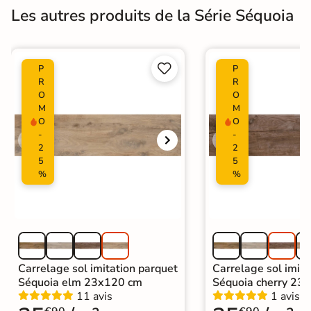
Les autres produits de la Série Séquoia


P
P
R
R
O
O
M
M
O
O
-
-
2
2
5
5
%
%
Carrelage sol imitation parquet
Carrelage sol imita
Séquoia elm 23x120 cm
Séquoia cherry 23
11 avis
1 avis