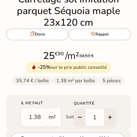
parquet Séquoia maple
23x120 cm


Devis
Rappel
25
/m²
€90
34,53 €
-25%
sur le prix public conseillé
35,74 € / boîte
1.38 m² par boîte
5 pièces
IL ME FAUT
QUANTITÉ
m²
Soit