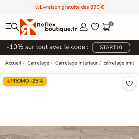
Livraison gratuite dès 890 €
0



-10% sur tout avec le code :
START10
Accueil
Carrelage
Carrelage Intérieur
carrelage imita
PROMO -25%

