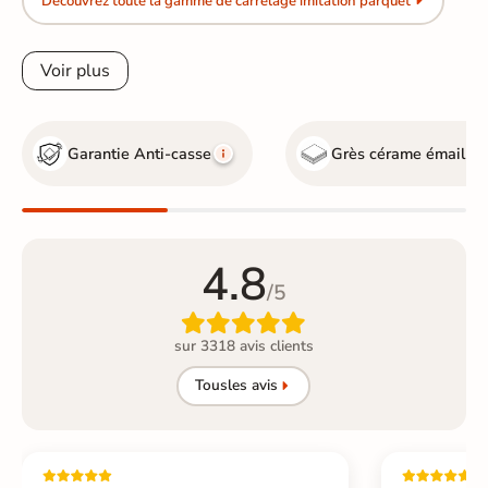
Découvrez toute la gamme de carrelage imitation parquet
Voir plus
Garantie Anti-casse
Grès cérame émaillé
4.8
/5

sur 3318 avis clients
Tous
les avis