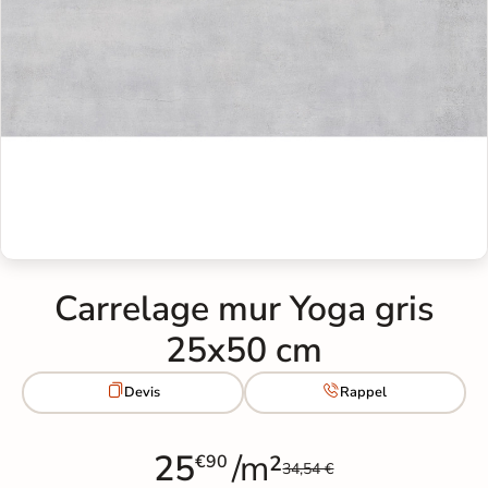
Carrelage mur Yoga gris
25x50 cm


Devis
Rappel
25
/m²
€90
34,54 €