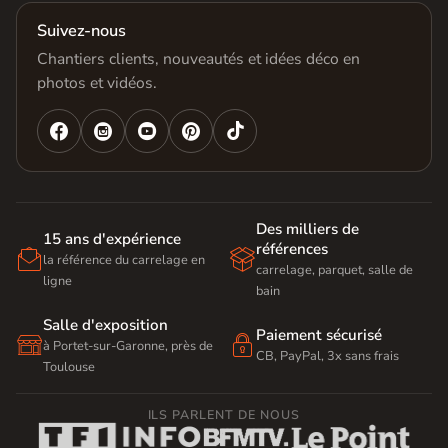
Suivez-nous
Chantiers clients, nouveautés et idées déco en
photos et vidéos.




Des milliers de
15 ans d'expérience
références


la référence du carrelage en
carrelage, parquet, salle de
ligne
bain
Salle d'exposition
Paiement sécurisé


à Portet-sur-Garonne, près de
CB, PayPal, 3x sans frais
Toulouse
ILS PARLENT DE NOUS