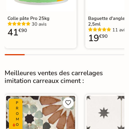
Conditionnement
Boite
Colle pâte Pro 25kg
Baguette d'angle 
30 avis
2,5ml
Choix
1er Choix
41
11 avis
€90
19
€90
Pose
Coller
Support
Chape
Ancien carrelage
Normes
Certification CE
Meilleures ventes des carrelages
Origine
imitation carreaux ciment :
Espagne
Carrelage carreaux de ciment
|
Carrelage Bleu
|


P
Catégories
Carrelage sol cuisine
|
R
Carrelage salon moderne
|
O
Carrelage Chambre
|
Carrelage WC
M
O