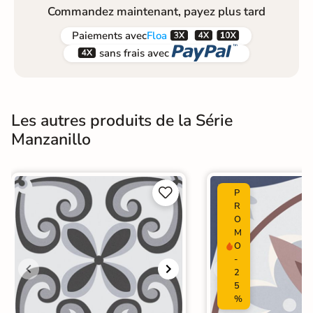
Commandez maintenant, payez plus tard



Paiements
avec
Floa


sans frais avec
Les autres produits de la Série
Manzanillo


P
R
O
M
O
-
2
5
%