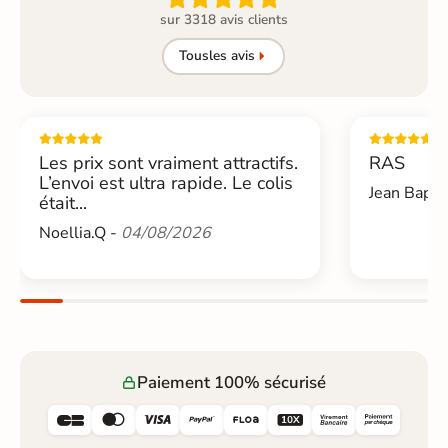
sur 3318 avis clients
Tous
les avis
Les prix sont vraiment attractifs.
RAS
L’envoi est ultra rapide. Le colis
Jean Bapti
était...
Noellia.Q -
04/08/2026
Paiement 100% sécurisé





