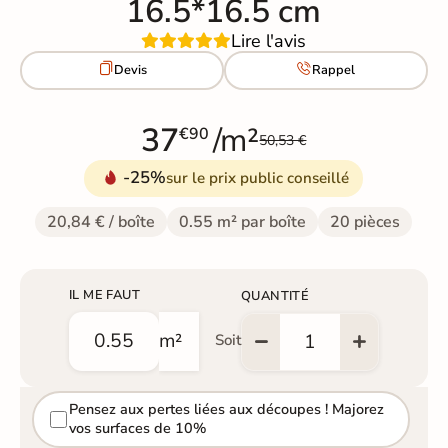
16.5*16.5 cm
Lire l'avis


Devis
Rappel
37
/m²
€90
50,53 €
-25%
sur le prix public conseillé
20,84 € / boîte
0.55 m² par boîte
20 pièces
IL ME FAUT
QUANTITÉ
m²
Soit
Pensez aux pertes liées aux découpes ! Majorez
vos surfaces de 10%