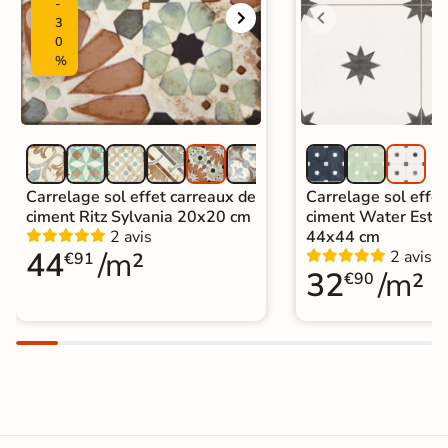
-
3
0
%
Carrelage sol effet carreaux de
Carrelage sol effet
ciment Ritz Sylvania 20x20 cm
ciment Water Estre
2 avis
44x44 cm
44
/m²
2 avis
€91
32
/m²
€90