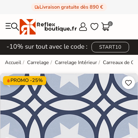
Livraison gratuite dès 890 €
0



-10% sur tout avec le code :
START10
Accueil
Carrelage
Carrelage Intérieur
Carreaux de Ci
PROMO -25%

