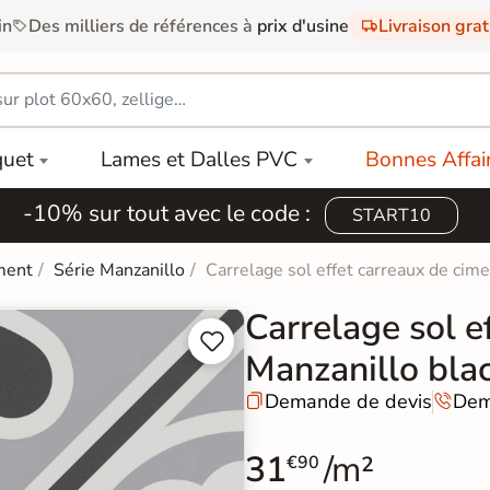
in
Des milliers de références à
prix d'usine
Livraison gra
quet
Lames et Dalles PVC
Bonnes Affai
-10% sur tout avec le code :
START10
ment
Série Manzanillo
Carrelage sol effet carreaux de ci
Carrelage sol e


Manzanillo bla
Demande de devis
Dem


31
/m²
€90