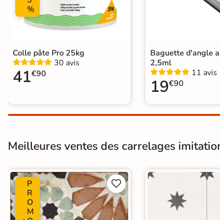
5
%
Carrelage carreaux de ciment
|
Ca
Catégories
Carrelage sol cuisine
|
Carrelage 
Carrelage Chambre
|
Carrelage 
Colle pâte Pro 25kg
Baguette d'angle 
30 avis
2,5ml
41
11 avis
€90
19
€90
Meilleures ventes des carrelages imitatio
P


R
O
M