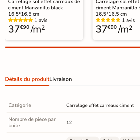
Carrelage sol effet carreaux de
Carrelage sol effet
Carrelage extra fin
ciment Manzanillo black
ciment Manzanillo 
16.5*16.5 cm
16.5*16.5 cm
Voir tous les
1 avis
1 avis
37
/m²
37
/m²
€90
€90
formats
PAR FINITION
Carrelage poli /
semi-poli
Carrelage brillant
Détails du produit
Livraison
Échantillons gratuits
Catégorie
Carrelage effet carreaux ciment
Nombre de pièce par
12
boite
BON PLAN