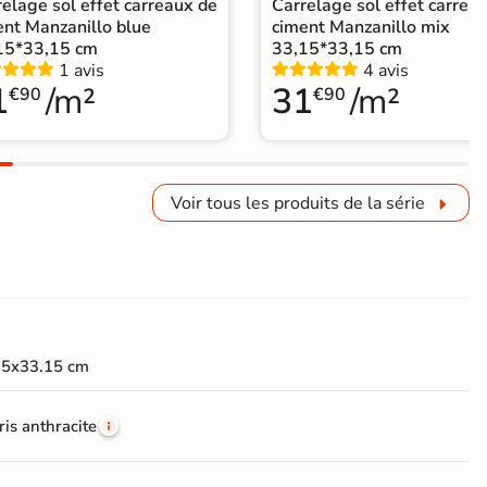
elage sol effet carreaux de
Carrelage sol effet carrea
ent Manzanillo blue
ciment Manzanillo mix
15*33,15 cm
33,15*33,15 cm
1 avis
4 avis
1
/m²
31
/m²
€90
€90
Voir tous les produits de la série
15x33.15 cm
ris anthracite