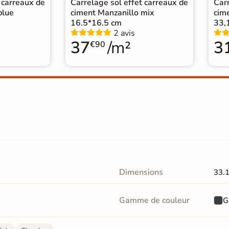
 carreaux de
Carrelage sol effet carreaux de
Carr
blue
ciment Manzanillo mix
cim
16.5*16.5 cm
33,
2 avis
37
/m²
3
€90
Dimensions
33.
Gamme de couleur
G