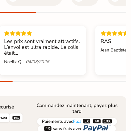
Les prix sont vraiment attractifs.
RAS
L’envoi est ultra rapide. Le colis
Jean Baptiste.L
était...
Noellia.Q -
04/08/2026
Commandez maintenant, payez plus
curisé
tard





Paiements
avec
Floa


sans frais avec