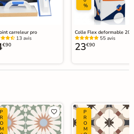
0
%
joint carreleur pro
Colle Flex deformable 20k
13 avis
55 avis
4
23
€90
€90
P
P


R
R
O
O
M
M