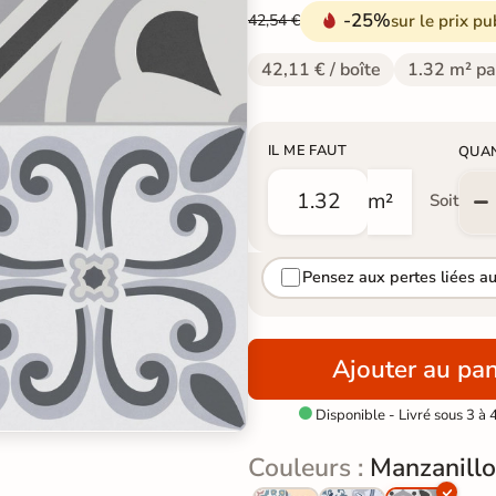
-25%
sur le prix pu
42,54 €
42,11 € / boîte
1.32 m² pa
IL ME FAUT
QUA
m²
Soit
Pensez aux pertes liées a
Ajouter au pan
Disponible - Livré sous 3 à 

Couleurs :
Manzanillo