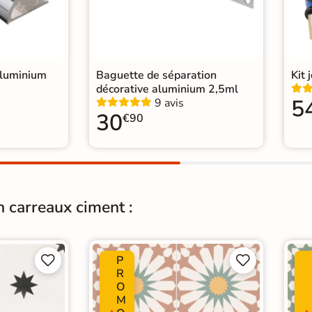
rrelage 33x33 cm
|
salon moderne
|
WC
aluminium
Baguette de séparation
Kit 
décorative aluminium 2,5ml
5
9 avis
30
€90
n carreaux ciment :
P




R
O
M