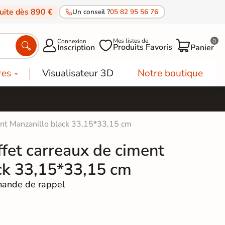
tuite dès 890 €
Un conseil ?
05 82 95 56 76
Mes listes de
Connexion
0




Produits Favoris
Inscription
Panier
res
Visualisateur 3D
Notre boutique
ment Manzanillo black 33,15*33,15 cm
ffet carreaux de ciment
ck 33,15*33,15 cm
ande de rappel