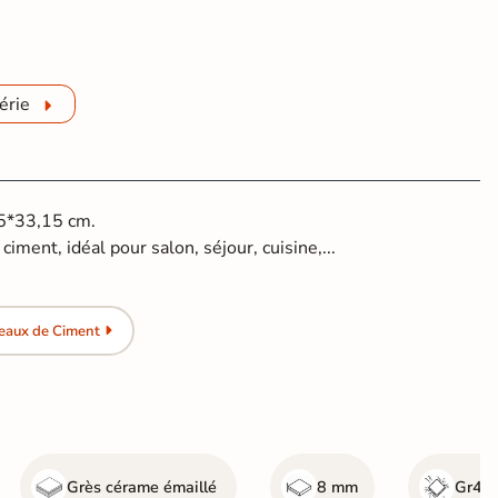
érie
15*33,15 cm.
ciment, idéal pour salon, séjour, cuisine,...
eaux de Ciment
Grès cérame émaillé
8 mm
Gr4 - 