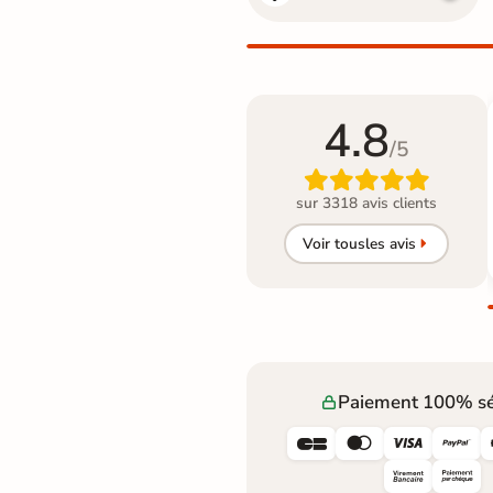
4.8
/5

sur 3318 avis clients
Voir tous
les avis
Paiement 100% sé



