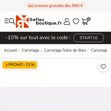
Livraison gratuite dès 890 €
0



-10% sur tout avec le code :
START10
Accueil
Carrelage
Carrelage Salle de Bain
Carrelage 
PROMO -21%

