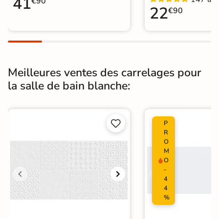
41
€90
Carrelage WC
22
€90
Meilleures ventes des carrelages pour
la salle de bain blanche:


P
R
O
M
O
-
4
4
%