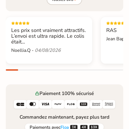
Les prix sont vraiment attractifs.
RAS
L’envoi est ultra rapide. Le colis
Jean Bapti
était...
Noellia.Q -
04/08/2026
Paiement 100% sécurisé






Commandez maintenant, payez plus tard



Paiements
avec
Floa