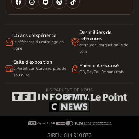




Des milliers de
15 ans d'expérience
références


la référence du carrelage en
carrelage, parquet, salle de
ligne
bain
Salle d'exposition
Paiement sécurisé


à Portet-sur-Garonne, près de
CB, PayPal, 3x sans frais
Toulouse
ILS PARLENT DE NOUS









SIREN: 814 910 873