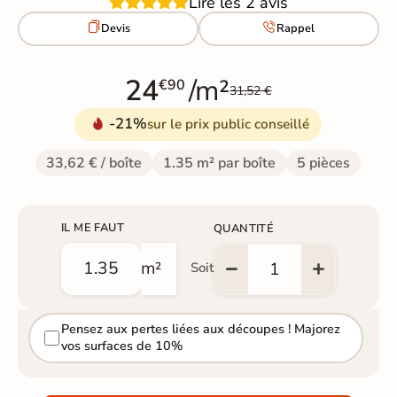
Lire les 2 avis


Devis
Rappel
24
/m²
€90
31,52 €
-21%
sur le prix public conseillé
33,62 € / boîte
1.35 m² par boîte
5 pièces
IL ME FAUT
QUANTITÉ
m²
Soit
Pensez aux pertes liées aux découpes ! Majorez
vos surfaces de 10%