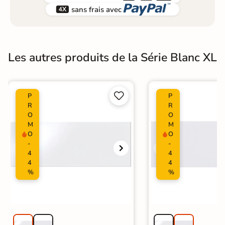


sans frais avec
Les autres produits de la Série Blanc XL


P
P
R
R
O
O
M
M
O
O
-
-
4
4
4
4
%
%