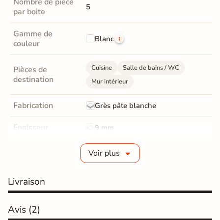
Nombre de pièce
5
par boite
Gamme de
Blanc
couleur
Cuisine
Salle de bains / WC
Pièces de
destination
Mur intérieur
Fabrication
Grès pâte blanche
Epaisseur
9 mm
Bords
rectifié
Voir plus
Finition
Brillant
Livraison
Surface
Lisse
Avis
(2)
Résistant au Gel
Non