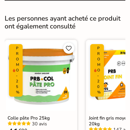
Conditionnement
Boite
Les personnes ayant acheté ce produit
Choix
1er Choix
ont également consulté
Pose
Coller


P
P
Ancien carrelage
R
R
Support
Placo, tout type de support mural
O
O
M
M
O
O
Normes
Certification CE
-
-
2
2
Origine
Espagne
5
0
%
%
Carrelage salle de bain blanc
|
Carrelage Blanc
|
Livraison express
|
Catégories
Carrelage salle de bain Livraison
Colle pâte Pro 25kg
Joint fin gris moye
express
30 avis
20kg
|
Carrelage sol cuisine
|
147 avi