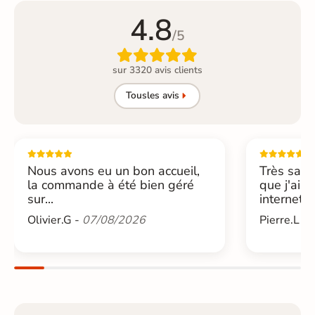
4.8
/5

sur 3320 avis clients
Tous
les avis
Nous avons eu un bon accueil,
Très sati
la commande à été bien géré
que j'ai 
sur...
internet....
Olivier.G -
07/08/2026
Pierre.L -