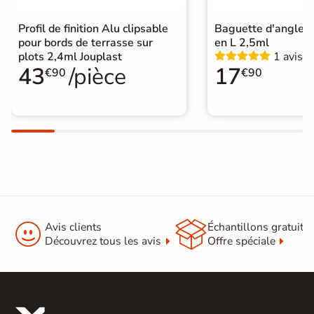
Profil de finition Alu clipsable
Baguette d'angle A
pour bords de terrasse sur
en L 2,5ml
plots 2,4ml Jouplast
1 avis
43
/pièce
17
€90
€90


Avis clients
Échantillons gratuit
Découvrez tous les avis
Offre spéciale