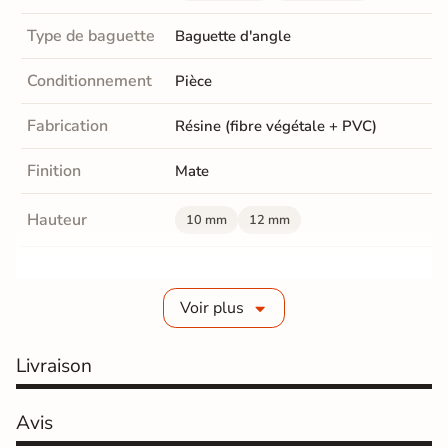
Type de baguette
Baguette d'angle
Conditionnement
Pièce
Fabrication
Résine (fibre végétale + PVC)
Finition
Mate
Hauteur
10 mm
12 mm
Longueur
2,5 mètre linéaire
Voir plus
Coloris
Plusieurs coloris disponibles
Normes
Certification CE
Livraison
Origine
Espagne
Avis