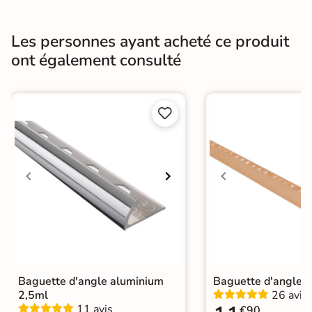
Profilé carrelage mural : de finition,
Catégories
d'angle
Les personnes ayant acheté ce produit
ont également consulté


Baguette d'angle aluminium
Baguette d'angle r
2,5ml
26 avis
11 avis
€90