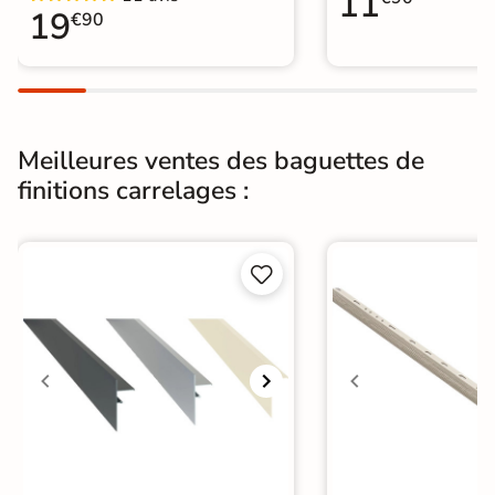
11
19
€90
Meilleures ventes des baguettes de
finitions carrelages :

