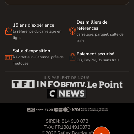
Des milliers de
15 ans d'expérience
références


la référence du carrelage en
carrelage, parquet, salle de
ligne
bain
Salle d'exposition
Paiement sécurisé


à Portet-sur-Garonne, près de
CB, PayPal, 3x sans frais
Toulouse
ILS PARLENT DE NOUS









SIREN: 814 910 873
TVA: FR18814910873
©2026 Réflex Boutique
®