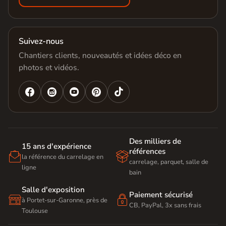
Suivez-nous
Chantiers clients, nouveautés et idées déco en
photos et vidéos.




Des milliers de
15 ans d'expérience
références


la référence du carrelage en
carrelage, parquet, salle de
ligne
bain
Salle d'exposition
Paiement sécurisé


à Portet-sur-Garonne, près de
CB, PayPal, 3x sans frais
Toulouse