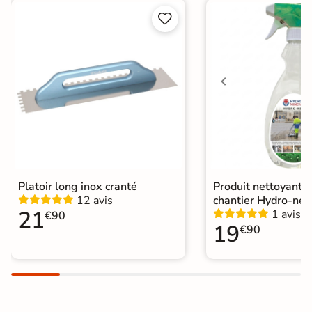


Choix
1er Choix
A coller sur chape
Pose
A coller sur ancien carrelage
Normes
Certification CE
Origine
Italie
Platoir long inox cranté
Produit nettoyant f
12 avis
chantier Hydro-net
21
1 avis
€90
19
€90