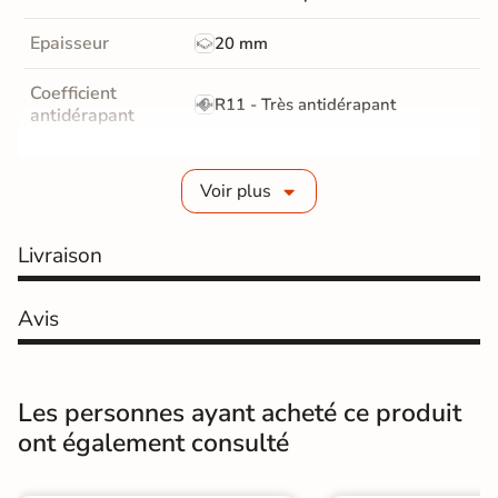
Epaisseur
20 mm
Coefficient
R11 - Très antidérapant
antidérapant
Résistance à
GR5 - Ultra-résistant
l'usure
Voir plus
Masse colorée
Non
Livraison
Bords
rectifié
Avis
Finition
Mate
Surface
Antidérapante
Les personnes ayant acheté ce produit
ont également consulté
Résistant au Gel
Oui
Conditionnement
Pièce