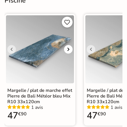
Piscine


Margelle / plat de marche effet
Margelle / plat de 
Pierre de Bali Météor bleu Mix
Pierre de Bali Mété
R10 33x120cm
R10 33x120cm
1 avis
1 avis
47
47
€90
€90