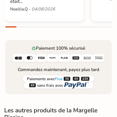
était...
Noellia.Q -
04/08/2026
Paiement 100% sécurisé






Commandez maintenant, payez plus tard



Paiements
avec
Floa


sans frais avec
Les autres produits de la Margelle