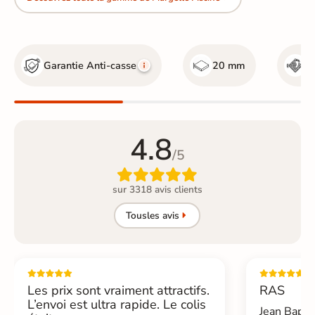
Garantie Anti-casse
20 mm
R
4.8
/5

sur 3318 avis clients
Tous
les avis
Les prix sont vraiment attractifs.
RAS
L’envoi est ultra rapide. Le colis
Jean Bapti