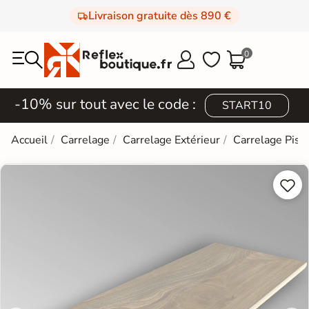
Livraison gratuite dès 890 €
0



-10% sur tout avec le code :
START10
Accueil
Carrelage
Carrelage Extérieur
Carrelage Pisc

