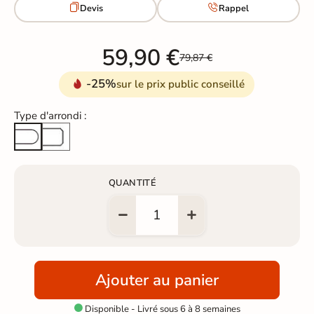


Devis
Rappel
59,90 €
79,87 €
-25%
sur le prix public conseillé
Type d'arrondi :
Arête cassée
Arrondi total
QUANTITÉ
Ajouter au panier
Disponible - Livré sous 6 à 8 semaines
