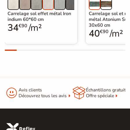
Carrelage sol effet métal Iron
Carrelage sol et mu
indium 60*60 cm
métal Atonium Su
34
/m²
30x60 cm
€90
40
/m²
€90


Avis clients
Échantillons gratuit
Découvrez tous les avis
Offre spéciale
