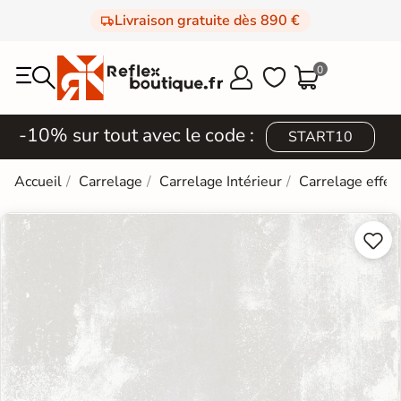
Livraison gratuite dès 890 €
0



-10% sur tout avec le code :
START10
Accueil
Carrelage
Carrelage Intérieur
Carrelage effet

