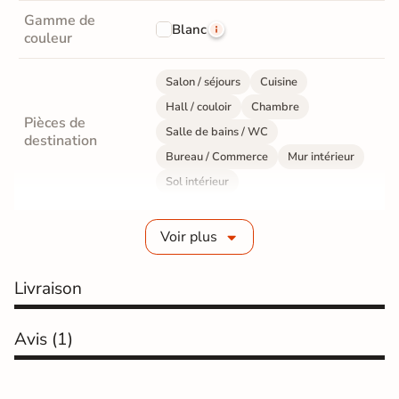
Gamme de
Blanc
couleur
Salon / séjours
Cuisine
Hall / couloir
Chambre
Pièces de
Salle de bains / WC
destination
Bureau / Commerce
Mur intérieur
Sol intérieur
Fabrication
Grès cérame pleine masse
Voir plus
Epaisseur
10 mm
Livraison
Résistance à
GR5 - Ultra-résistant
l'usure
Avis
(1)
Masse colorée
Oui