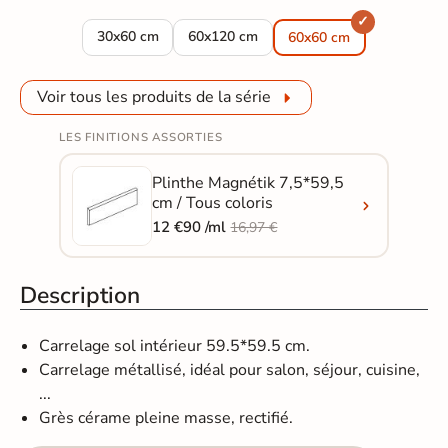
Carrelage sol effet métal Magnétik white 29.7*59.5 cm
Carrelage sol effet métal Magnétik whi
30x60 cm
60x120 cm
60x60 cm
Voir tous les produits de la série
LES FINITIONS ASSORTIES
Plinthe Magnétik 7,5*59,5
cm / Tous coloris
12 €90 /ml
16,97 €
Description
Carrelage sol intérieur 59.5*59.5 cm.
Carrelage métallisé, idéal pour salon, séjour, cuisine,
...
Grès cérame pleine masse, rectifié.