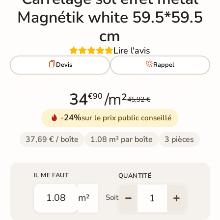
Magnétik white 59.5*59.5
cm
Lire l'avis


Devis
Rappel
34
/m²
€90
45,92 €
-24%
sur le prix public conseillé
37,69 € / boîte
1.08 m² par boîte
3 pièces
IL ME FAUT
QUANTITÉ
m²
Soit