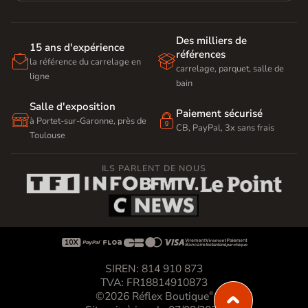
Des milliers de
15 ans d'expérience
références


la référence du carrelage en
carrelage, parquet, salle de
ligne
bain
Salle d'exposition
Paiement sécurisé


à Portet-sur-Garonne, près de
CB, PayPal, 3x sans frais
Toulouse
ILS PARLENT DE NOUS









SIREN: 814 910 873
TVA: FR18814910873
©2026 Réflex Boutique
®