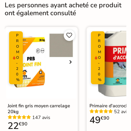
Bords
rectifié
Les personnes ayant acheté ce produit
ont également consulté
Finition
Mate
Surface
Lisse


P
P
Résistant au Gel
Oui
R
R
O
O
M
M
Pièce humides
Oui
O
O
-
-
Plancher
2
2
Oui
Chauffant
0
0
%
%
Conditionnement
Boite
Choix
1er Choix
Joint fin gris moyen carrelage
Primaire d'accroch
20kg
52 avis
Pose
Coller
49
147 avis
€90
22
€90
Support
Chape
Ancien carrelage