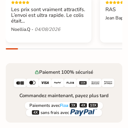
Les prix sont vraiment attractifs.
RAS
L’envoi est ultra rapide. Le colis
Jean Bapti
était...
Noellia.Q -
04/08/2026
Paiement 100% sécurisé






Commandez maintenant, payez plus tard



Paiements
avec
Floa


sans frais avec