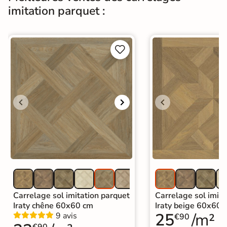
imitation parquet :
Carrelage imitation parquet intérieur
|
Carrelage Gris
|
Carrelage sol cuisine
|
Catégories
Carrelage salon moderne
|
Carrelage Chambre
|
Carrelage WC


|
Carrelage garage
Carrelage sol imitation parquet
Carrelage sol imita
Iraty chêne 60x60 cm
Iraty beige 60x60 
25
/m²
9 avis
€90