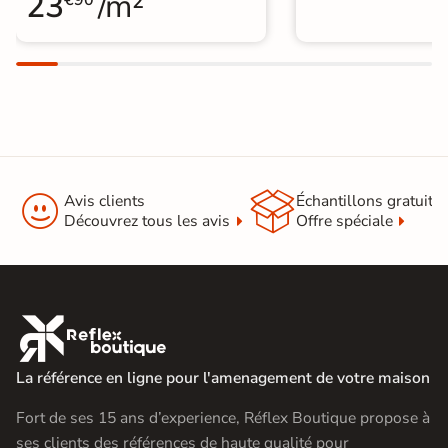
23
/m²
€90


Avis clients
Échantillons gratuit
Découvrez tous les avis
Offre spéciale

La référence en ligne pour l'amenagement de votre maison
Fort de ses 15 ans d’experience, Réflex Boutique propose à
ses clients des références de haute qualité pour