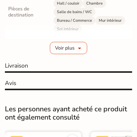
Hall / couloir
Chambre
Pièces de
Salle de bains / WC
destination
Bureau / Commerce
Mur intérieur
Sol intérieur
Fabrication
Grès cérame pleine masse
Voir plus
Epaisseur
10 mm
Livraison
Résistance à
GR5 - Ultra-résistant
l'usure
Avis
Masse colorée
Oui
Bords
rectifié
Les personnes ayant acheté ce produit
ont également consulté
Finition
Mate
Surface
Lisse