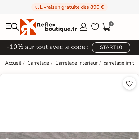
Livraison gratuite dès 890 €
0



-10% sur tout avec le code :
START10
Accueil
Carrelage
Carrelage Intérieur
carrelage imita

