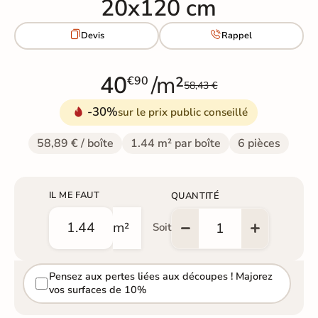
20x120 cm


Devis
Rappel
40
/m²
€90
58,43 €
-30%
sur le prix public conseillé
58,89 € / boîte
1.44 m² par boîte
6 pièces
IL ME FAUT
QUANTITÉ
m²
Soit
Pensez aux pertes liées aux découpes ! Majorez
vos surfaces de 10%