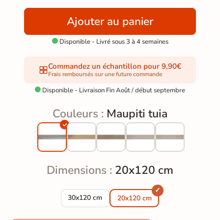
Ajouter au panier
Disponible - Livré sous 3 à 4 semaines

Commandez un échantillon pour 9,90€
Frais remboursés sur une future commande
Disponible - Livraison Fin Août / début septembre

Couleurs :
Maupiti tuia
Dimensions :
20x120 cm
Carrelage sol imitation parquet Maupiti tuia 30
30x120 cm
20x120 cm