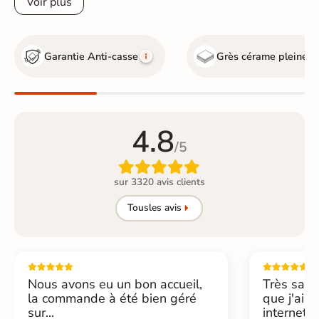
Voir plus
Garantie Anti-casse
Grès cérame pleine 
4.8
/5

sur 3320 avis clients
Tous
les avis
Nous avons eu un bon accueil,
Très sati
la commande à été bien géré
que j'ai 
sur...
internet....