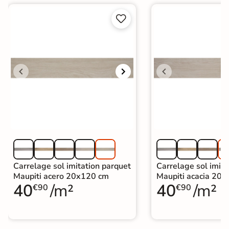


Carrelage sol imitation parquet
Carrelage sol imita
Maupiti acero 20x120 cm
Maupiti acacia 20
40
/m²
40
/m²
€90
€90