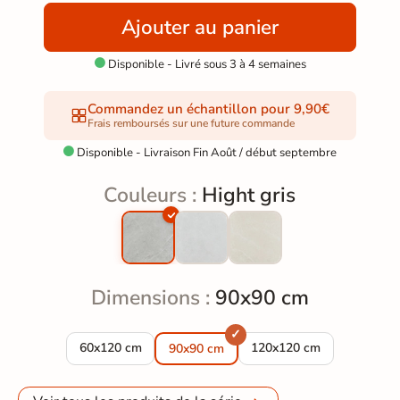
Ajouter au panier
Disponible - Livré sous 3 à 4 semaines

Commandez un échantillon pour 9,90€
Frais remboursés sur une future commande
Disponible - Livraison Fin Août / début septembre

Couleurs :
Hight gris
Dimensions :
90x90 cm
Carrelage sol poli effet marbre Hight gris 60*120 cm
Carrelage sol poli effet 
60x120 cm
120x120 cm
90x90 cm