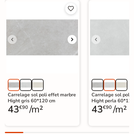


Carrelage sol poli effet marbre
Carrelage sol poli 
Hight gris 60*120 cm
Hight perla 60*12
43
/m²
43
/m²
€90
€90