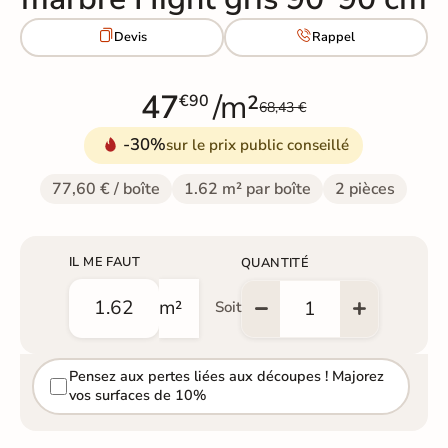


Devis
Rappel
47
/m²
€90
68,43 €
-30%
sur le prix public conseillé
77,60 € / boîte
1.62 m² par boîte
2 pièces
IL ME FAUT
QUANTITÉ
m²
Soit
Pensez aux pertes liées aux découpes ! Majorez
vos surfaces de 10%