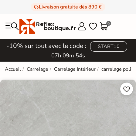
Livraison gratuite dès 890 €
0



-10% sur tout avec le code :
START10
07h 09m 53s
Accueil
Carrelage
Carrelage Intérieur
carrelage poli e

