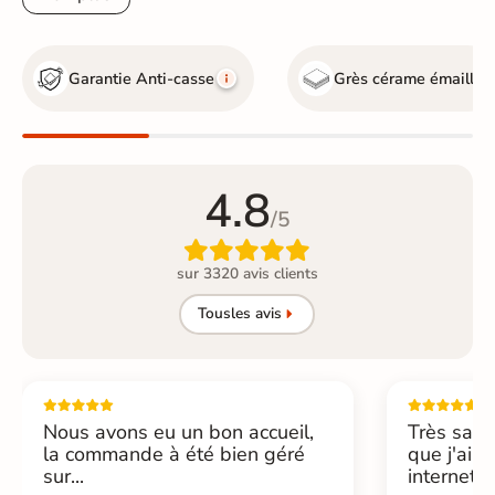
Garantie Anti-casse
Grès cérame émaillé
4.8
/5

sur 3320 avis clients
Tous
les avis
Nous avons eu un bon accueil,
Très sati
la commande à été bien géré
que j'ai 
sur...
internet....