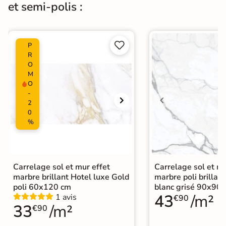
et semi-polis :
Origine
Espagne
Carrelage brillant
|


P
Carrelage poli brillant
|
R
Carrelage grand format et XXL
|
O
Carrelage marbre
|
Carrelage Gris
|
Catégories
M
Carrelage 90x90 cm
|
O
Carrelage sol cuisine
|
-
Carrelage salon moderne
|
2
Carrelage Chambre
|
Carrelage WC
0
%
Carrelage sol et mur effet
Carrelage sol et mu
marbre brillant Hotel luxe Gold
marbre poli brillant
poli 60x120 cm
blanc grisé 90x90
43
/m²
1 avis
€90
33
/m²
€90