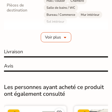
Hall / couloir
Chambre
Pièces de
Salle de bains / WC
destination
Bureau / Commerce
Mur intérieur
Sol intérieur
Fabrication
Grès cérame émaillé
Voir plus
Epaisseur
12 mm
Livraison
Résistance à
GR5 - Ultra-résistant
l'usure
Avis
Masse colorée
Non
Bords
rectifié
Les personnes ayant acheté ce produit
ont également consulté
Finition
Poli Effet miroir
Surface
Lisse