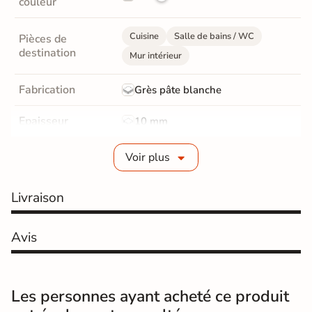
couleur
Cuisine
Salle de bains / WC
Pièces de
destination
Mur intérieur
Fabrication
Grès pâte blanche
Epaisseur
10 mm
Bords
rectifié
Voir plus
Finition
Mate
Livraison
Surface
Lisse
Avis
Résistant au Gel
Non
Pièce humides
Oui
Les personnes ayant acheté ce produit
Conditionnement
Boite