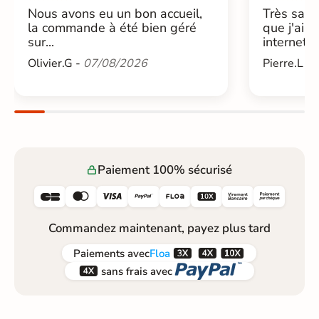
Nous avons eu un bon accueil,
Très sati
la commande à été bien géré
que j'ai 
sur...
internet....
Olivier.G -
07/08/2026
Pierre.L -
Paiement 100% sécurisé






Commandez maintenant, payez plus tard



Paiements
avec
Floa


sans frais avec