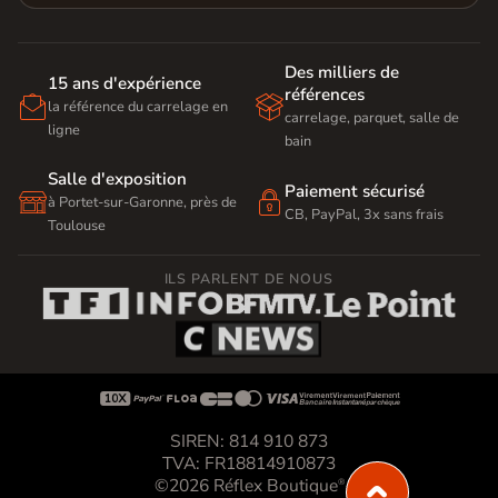
Des milliers de
15 ans d'expérience
références


la référence du carrelage en
carrelage, parquet, salle de
ligne
bain
Salle d'exposition
Paiement sécurisé


à Portet-sur-Garonne, près de
CB, PayPal, 3x sans frais
Toulouse
ILS PARLENT DE NOUS









SIREN: 814 910 873
TVA: FR18814910873
©2026 Réflex Boutique
®