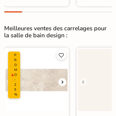
Meilleures ventes des carrelages pour
la salle de bain design :


P
R
O
M
O
-
2
5
%