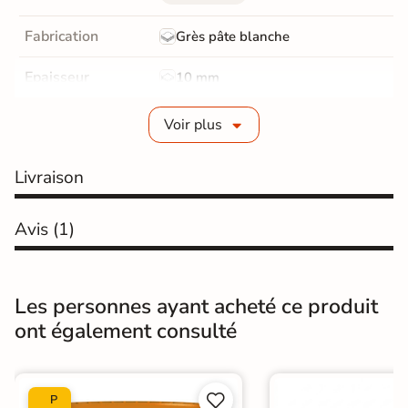
Fabrication
Grès pâte blanche
Epaisseur
10 mm
Bords
rectifié
Voir plus
Finition
Mate
Livraison
Surface
Structurée
Avis
(1)
Résistant au Gel
Non
Pièce humides
Oui
Les personnes ayant acheté ce produit
Conditionnement
Boite
ont également consulté
Choix
1er Choix


P
Pose
Coller