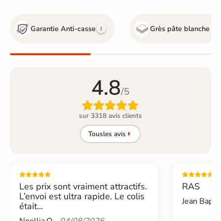
Garantie Anti-casse
Grès pâte blanche
4.8
/5

sur 3318 avis clients
Tous
les avis
Les prix sont vraiment attractifs.
RAS
L’envoi est ultra rapide. Le colis
Jean Bapti
était...