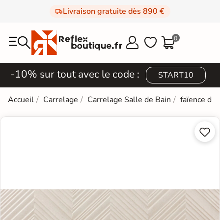
Livraison gratuite dès 890 €
0



-10% sur tout avec le code :
START10
Accueil
Carrelage
Carrelage Salle de Bain
faïence de

