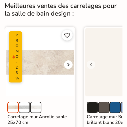
Meilleures ventes des carrelages pour
la salle de bain design :


P
R
O
M
O
-
2
5
%
Carrelage mur Ancolie sable
Carrelage mur Sun
25x70 cm
brillant blanc 20x