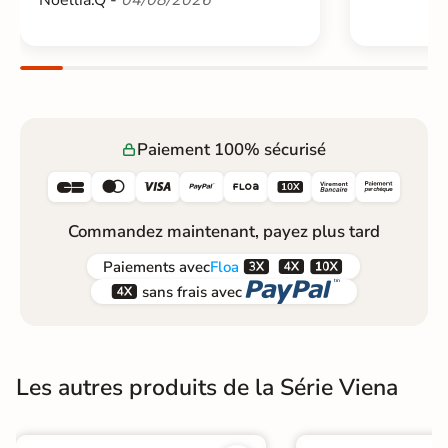
Noellia.Q -
04/08/2026
Paiement 100% sécurisé






Commandez maintenant, payez plus tard



Paiements
avec
Floa


sans frais avec
Les autres produits de la Série Viena