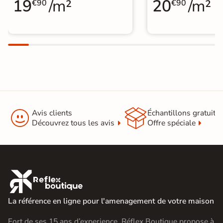
19
/m²
20
/m²
€90
€90


Avis clients
Échantillons gratuit
Découvrez tous les avis
Offre spéciale

La référence en ligne pour l'amenagement de votre maison
Fort de ses 15 ans d’experience, Réflex Boutique propose à