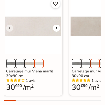


Carrelage mur Viena marfil
Carrelage mur Vie
30x90 cm
30x90 cm
1 avis
1 avis
30
/m²
30
/m²
€90
€90