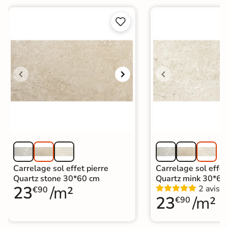


Carrelage sol effet pierre
Carrelage sol effet
Quartz stone 30*60 cm
Quartz mink 30*60
23
/m²
2 avis
€90
23
/m²
€90