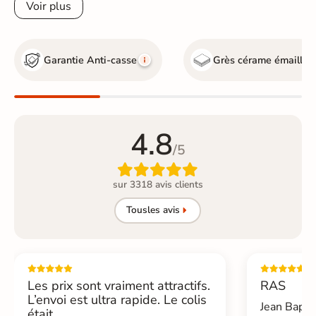
Voir plus
Garantie Anti-casse
Grès cérame émaillé
4.8
/5

sur 3318 avis clients
Tous
les avis
Les prix sont vraiment attractifs.
RAS
L’envoi est ultra rapide. Le colis
Jean Bapti
était...