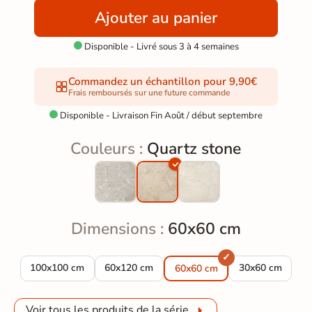
Ajouter au panier
Disponible - Livré sous 3 à 4 semaines

Commandez un échantillon pour 9,90€
Frais remboursés sur une future commande
Disponible - Livraison Fin Août / début septembre

Couleurs :
Quartz stone
Dimensions :
60x60 cm
Carrelage sol effet pierre Quartz stone 100*100 cm
Carrelage sol effet pierre Quartz stone 60*12
Carrelage sol ef
100x100 cm
60x120 cm
30x60 cm
60x60 cm
Voir tous les produits de la série