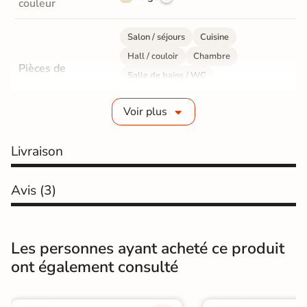
couleur
Salon / séjours
Cuisine
Hall / couloir
Chambre
Pièces de
Salle de bains / WC
destination
Bureau / Commerce
Mur intérieur
Voir plus
Sol intérieur
Fabrication
Grès cérame émaillé
Livraison
Epaisseur
10 mm
Avis
(3)
Résistance à
Gr4 - Très résistant
l'usure
Les personnes ayant acheté ce produit
Masse colorée
Non
ont également consulté
Bords
rectifié