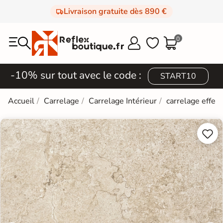
Livraison gratuite dès 890 €
0



-10% sur tout avec le code :
START10
Accueil
Carrelage
Carrelage Intérieur
carrelage effet 

