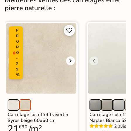
Meilleures ventes des carrelages effet
pierre naturelle :
Origine
Espagne
Carrelage effet pierre intérieur
|


P
Carrelage 60x60
|
Carrelage Beige
|
R
Carrelage intérieur / extérieur
O
Catégories
identique
M
|
Carrelage sol cuisine
|
O
Carrelage salon moderne
|
-
Carrelage Chambre
|
Carrelage WC
2
9
%
Carrelage sol effet travertin
Carrelage sol effet
Syros beige 60x60 cm
Naples Bianco 59,
21
/m²
2 avis
€90