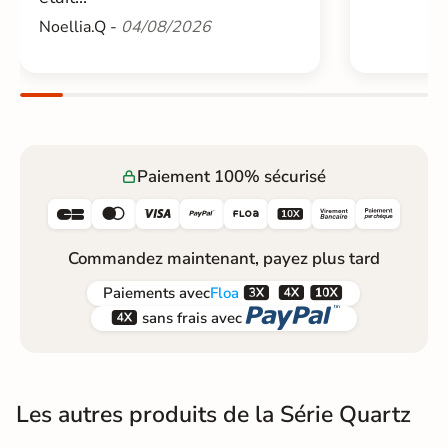
Noellia.Q -
04/08/2026
Paiement 100% sécurisé






Commandez maintenant, payez plus tard



Paiements
avec
Floa


sans frais avec
Les autres produits de la Série Quartz