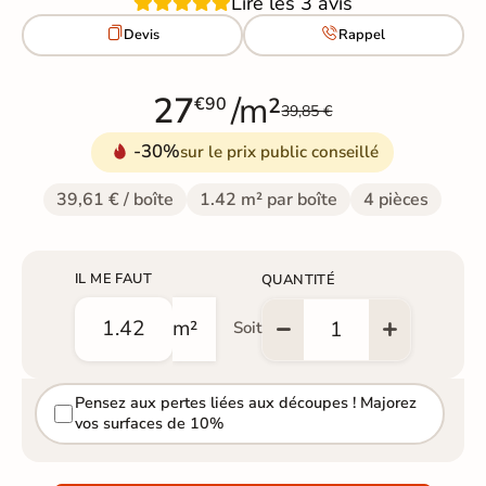
Lire les 3 avis


Devis
Rappel
27
/m²
€90
39,85 €
-30%
sur le prix public conseillé
39,61 € / boîte
1.42 m² par boîte
4 pièces
IL ME FAUT
QUANTITÉ
m²
Soit
Pensez aux pertes liées aux découpes ! Majorez
vos surfaces de 10%